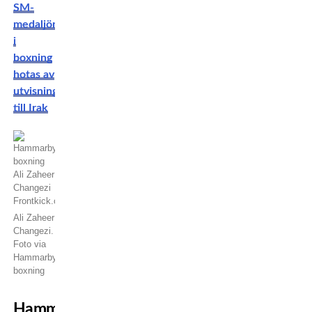
SM-
medaljören
i
boxning
hotas av
utvisning
till Irak
Ali Zaheer
Changezi.
Foto via
Hammarby
boxning
Hammarby