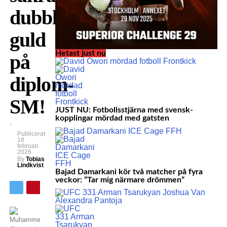
dubbla
guld
Hetast just nu
på
diplom-
SM!
JUST NU: Fotbollsstjärna med svensk-
kopplingar mördad med gatsten
Publicerat
18
februari
2026
By
Tobias
Lindkvist
Bajad Damarkani kör två matcher på fyra
veckor: ”Tar mig närmare drömmen”