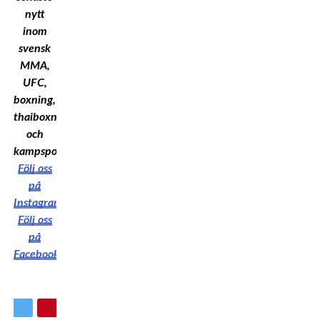
nytt
inom
svensk
MMA,
UFC,
boxning,
thaiboxning
och
kampsport!
Följ oss
på
Instagram
Följ oss
på
Facebook