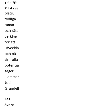
ge unga
en trygg
plats,
tydliga
ramar
och rätt
verktyg
för att
utvecklas
och nå
sin fulla
potential,
säger
Hammarbytränaren
Joel
Grandell.
Läs
även: