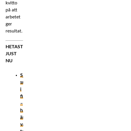
kvitto
på att
arbetet
ger
resultat.
HETAST
JUST
NU
Sjukaste
smeknamnen
i
fightvärlden
–
här
är
vår