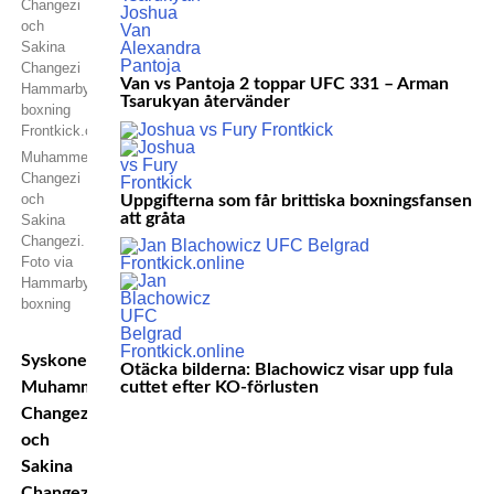
Van vs Pantoja 2 toppar UFC 331 – Arman
Tsarukyan återvänder
Muhammed
Changezi
och
Uppgifterna som får brittiska boxningsfansen
att gråta
Sakina
Changezi.
Foto via
Hammarby
boxning
Syskonen
Otäcka bilderna: Blachowicz visar upp fula
Muhammed
cuttet efter KO-förlusten
Changezi
och
Sakina
Changezi