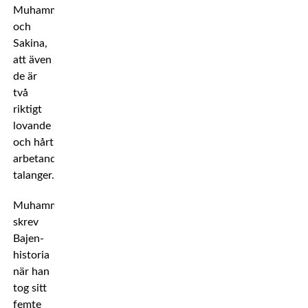
Muhammed
och
Sakina,
att även
de är
två
riktigt
lovande
och hårt
arbetande
talanger.
Muhammed
skrev
Bajen-
historia
när han
tog sitt
femte