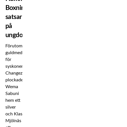
Boxning
satsar
på
ungdomar
Förutom
guldmedaljerna
för
syskonen
Changezi
plockade
Wema
Sabuni
hem ett
silver
och Klas
Mjölnäs