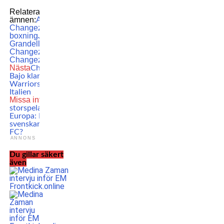
Relaterade
ämnen:
Ali Zaheer
Changezi
Hammarby
boxning
Joel
Grandell
Muhammed
Changezi
Sakina
Changezi
Nästa
Christopher
Bajo klar för Cage
Warriors-debut i
Italien
Missa inte
Ny
storspelare i MMA-
Europa: Fler
svenskar till WOW
FC?
ANNONS
Du gillar säkert
även