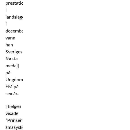
prestationer
i
landslaget.
I
december
vann
han
Sveriges
första
medalj
på
Ungdoms-
EM på
sex år.
I helgen
visade
”Prinsens”
småsyskon,