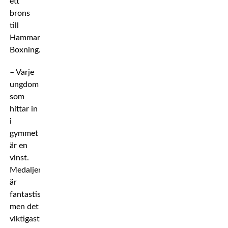
ett
brons
till
Hammarby
Boxning.
– Varje
ungdom
som
hittar in
i
gymmet
är en
vinst.
Medaljer
är
fantastiskt,
men det
viktigaste