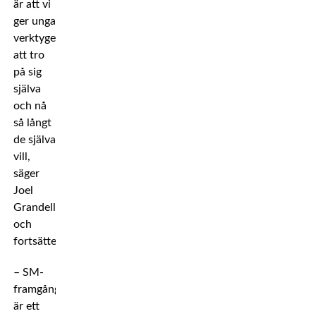
är att vi
ger unga
verktygen
att tro
på sig
själva
och nå
så långt
de själva
vill,
säger
Joel
Grandell
och
fortsätter:
– SM-
framgångarna
är ett