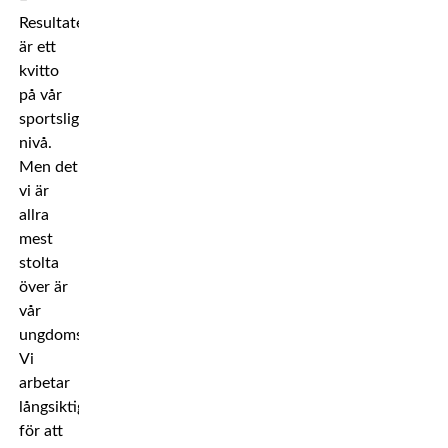
Resultaten
är ett
kvitto
på vår
sportsliga
nivå.
Men det
vi är
allra
mest
stolta
över är
vår
ungdomsverksamhet.
Vi
arbetar
långsiktigt
för att