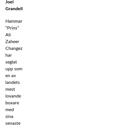
Joel
Grandell.
Hammarbyboxaren
”Prins”
Ali
Zaheer
Changezi
har
seglat
upp som
en av
landets
mest
lovande
boxare
med
sina
senaste