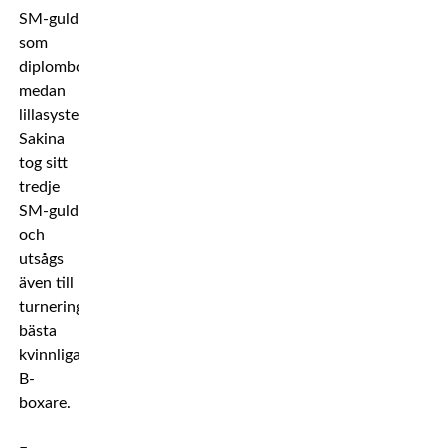
SM-guld
som
diplomboxare
medan
lillasyster
Sakina
tog sitt
tredje
SM-guld
och
utsågs
även till
turneringens
bästa
kvinnliga
B-
boxare.
–