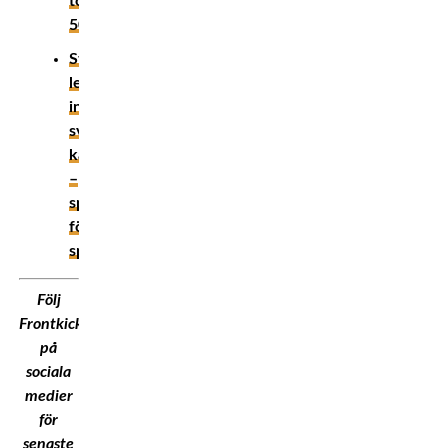
topp
50!
Största
legendarerna
inom
svensk
kampsport
–
sport
för
sport!
Följ
Frontkick.Online
på
sociala
medier
för
senaste