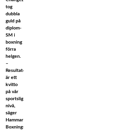
tog
dubbla
guld på
diplom-
SM i
boxning
förra
helgen.
–
Resultaten
är ett
kvitto
på vår
sportsliga
nivå,
säger
Hammarby
Boxnings