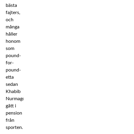
bästa
fajters,
och
många
håller
honom
som
pound-
for-
pound-
etta
sedan
Khabib
Nurmagomedov
gått i
pension
från
sporten.