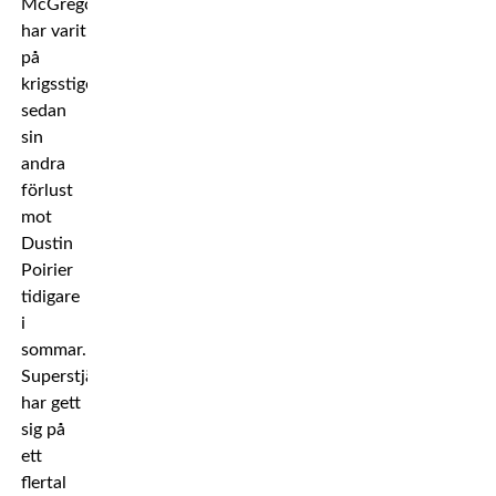
McGregor
har varit
på
krigsstigen
sedan
sin
andra
förlust
mot
Dustin
Poirier
tidigare
i
sommar.
Superstjärnan
har gett
sig på
ett
flertal