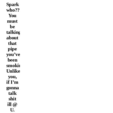
Spark
who??
You
must
be
talking
about
that
pipe
you’ve
been
smoking.
Unlike
you,
if I’m
gonna
talk
shit
ill @
U.