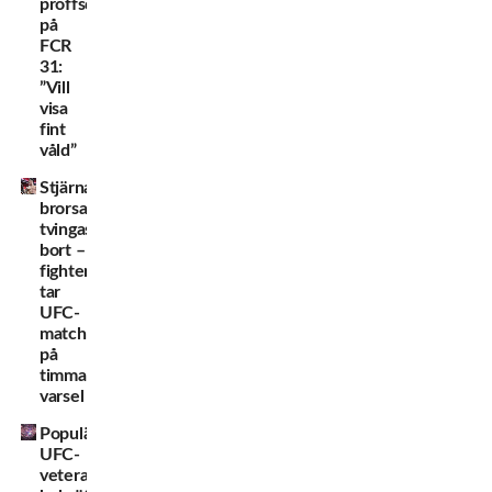
proffsdebuten
på
FCR
31:
”Vill
visa
fint
våld”
Stjärnans
brorsa
tvingas
bort –
fighter
tar
UFC-
match
på
timmars
varsel
Populära
UFC-
veteranen