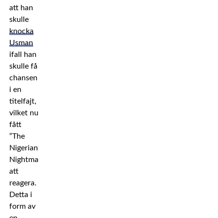
att han
skulle
knocka
Usman
ifall han
skulle få
chansen
i en
titelfajt,
vilket nu
fått
”The
Nigerian
Nightmare”
att
reagera.
Detta i
form av