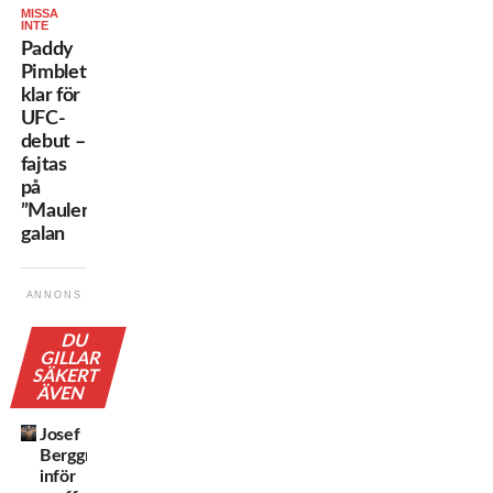
MISSA
INTE
Paddy
Pimblett
klar för
UFC-
debut –
fajtas
på
”Mauler”-
galan
ANNONS
DU
GILLAR
SÄKERT
ÄVEN
Josef
Berggren
inför