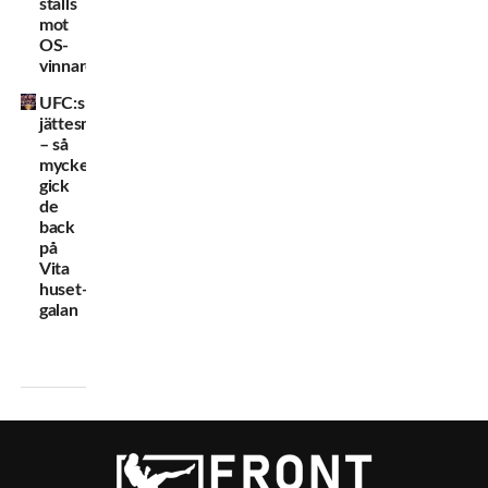
ställs
mot
OS-
vinnare
UFC:s
jättesmäll
– så
mycket
gick
de
back
på
Vita
huset-
galan