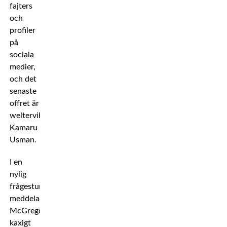
fajters
och
profiler
på
sociala
medier,
och det
senaste
offret är
welterviktsmästaren
Kamaru
Usman.
I en
nylig
frågestund
meddelade
McGregor
kaxigt