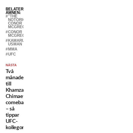
RELATERADE
ÄMNEN:
"THE
NOTORIOUS"
CONOR
MCGREGOR
CONOR
MCGREGOR
KAMARU
USMAN
MMA
UFC
NÄSTA
Två
månader
till
Khamzat
Chimaevs
comeback
– så
tippar
UFC-
kollegorna