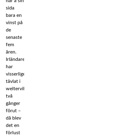
har å sin
sida
bara en
vinst på
de
senaste
fem
åren.
Irländaren
har
visserligen
tävlat i
weltervikt
två
gånger
förut –
då blev
det en
förlust