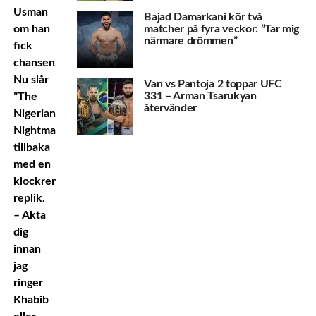
Usman
Bajad Damarkani kör två
om han
matcher på fyra veckor: ”Tar mig
närmare drömmen”
fick
chansen.
Nu slår
Van vs Pantoja 2 toppar UFC
331 – Arman Tsarukyan
”The
återvänder
Nigerian
Nightmare”
tillbaka
med en
klockren
replik.
– Akta
dig
innan
jag
ringer
Khabib