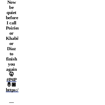
Now
be
quiet
before
I call
Poirier
or
Khabib
or
Diaz
to
finish
you
again
🤫
#P4P
🤴🏿
https://t.co/2jSlVOkRXM
—