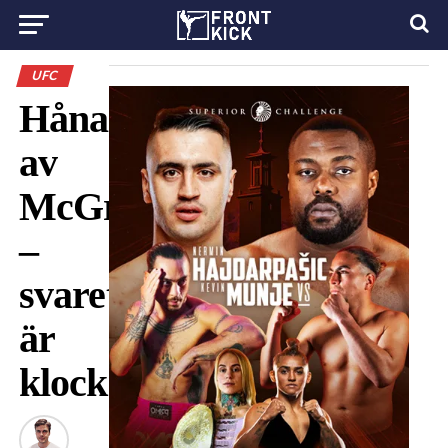
UFC
Hånades
av
McGregor
–
svaret
är
klockrent