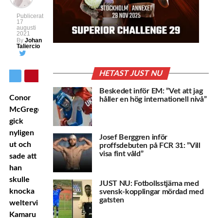
Publicerat
17
augusti
2021
By
Johan
Taliercio
HETAST JUST NU
Beskedet inför EM: ”Vet att jag
Conor
håller en hög internationell nivå”
McGregor
gick
nyligen
Josef Berggren inför
ut och
proffsdebuten på FCR 31: ”Vill
visa fint våld”
sade att
han
skulle
JUST NU: Fotbollsstjärna med
knocka
svensk-kopplingar mördad med
gatsten
welterviktsmästaren
Kamaru