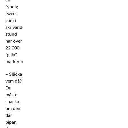
en
fyndig
tweet
som i
skrivande
stund
har över
22 000
”gilla”-
markeringar.
– Släcka
vem då?
Du
måste
snacka
om den
där
pipan