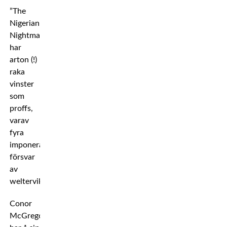
”The
Nigerian
Nightmare”
har
arton (!)
raka
vinster
som
proffs,
varav
fyra
imponerande
försvar
av
welterviktstiteln.
Conor
McGregor