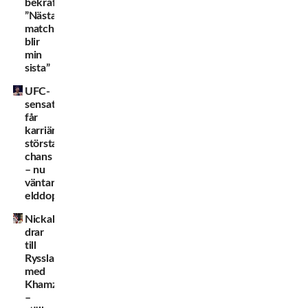
bekräftar:
”Nästa
match
blir
min
sista”
UFC-
sensationen
får
karriärens
största
chans
– nu
väntar
elddopet
Nickal
drar
till
Ryssland
med
Khamzat
–