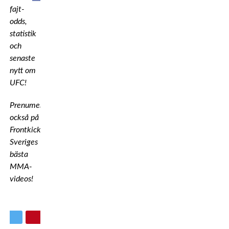
fajt-
odds,
statistik
och
senaste
nytt om
UFC!
Prenumerera
också på
Frontkicks
Youtubekanal
för
Sveriges
bästa
MMA-
videos!