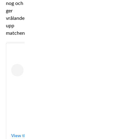
nog och
ger
vrålande
upp
matchen.
View this post on Instagram