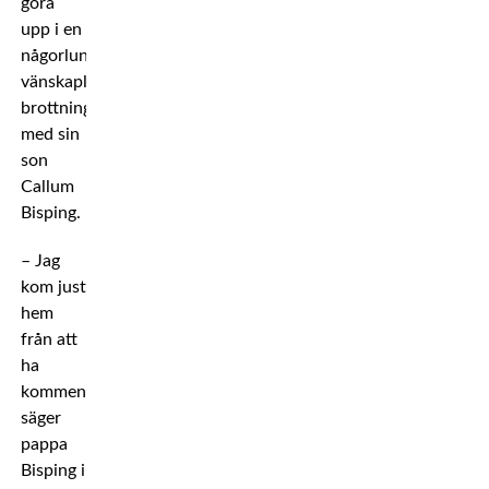
göra
upp i en
någorlunda
vänskaplig
brottningsmatch
med sin
son
Callum
Bisping.
– Jag
kom just
hem
från att
ha
kommenterat,
säger
pappa
Bisping i