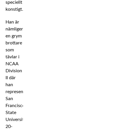
speciellt
konstigt.
Han är
nämligen
en grym
brottare
som
tävlar i
NCAA
Division
II där
han
representerar
San
Francisco
State
University.
20-