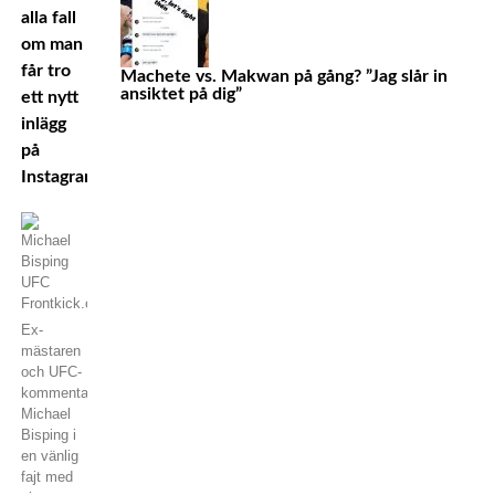
alla fall
om man
får tro
Machete vs. Makwan på gång? ”Jag slår in
ansiktet på dig”
ett nytt
inlägg
på
Instagram.
Ex-
mästaren
och UFC-
kommentatorn
Michael
Bisping i
en vänlig
fajt med