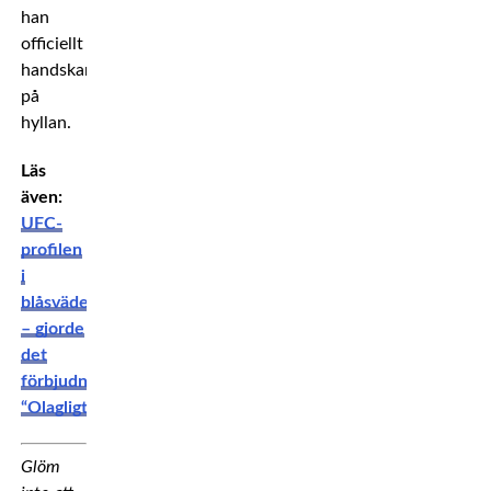
han
officiellt
handskarna
på
hyllan.
Läs
även:
UFC-
profilen
i
blåsväder
– gjorde
det
förbjudna:
“Olagligt”
Glöm