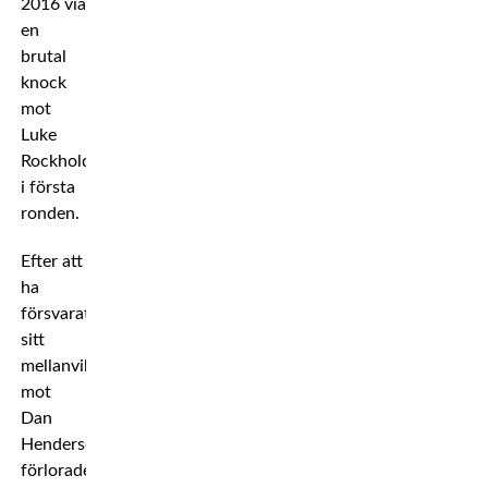
2016 via
en
brutal
knock
mot
Luke
Rockhold
i första
ronden.
Efter att
ha
försvarat
sitt
mellanviktsbälte
mot
Dan
Henderson
förlorade