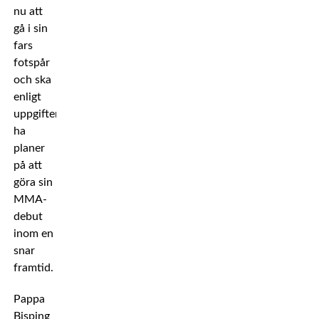
nu att
gå i sin
fars
fotspår
och ska
enligt
uppgifter
ha
planer
på att
göra sin
MMA-
debut
inom en
snar
framtid.
Pappa
Bisping