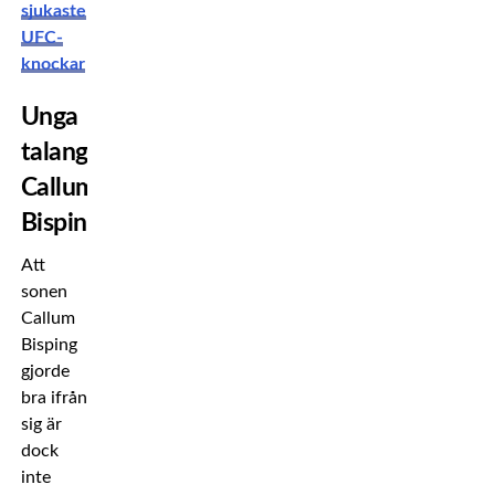
sjukaste
UFC-
knockar
Unga
talangen
Callum
Bisping
Att
sonen
Callum
Bisping
gjorde
bra ifrån
sig är
dock
inte