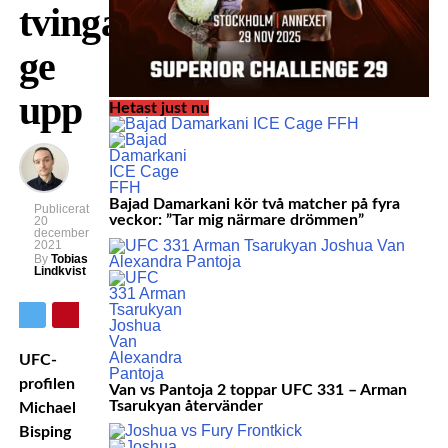
tvingas
ge
upp
Hetast just nu
Bajad Damarkani kör två matcher på fyra
Publicerat
veckor: ”Tar mig närmare drömmen”
20
december
2021
By
Tobias
Lindkvist
UFC-
profilen
Van vs Pantoja 2 toppar UFC 331 – Arman
Tsarukyan återvänder
Michael
Bisping