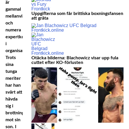
är
gammal
Uppgifterna som får brittiska boxningsfansen
mellanviktsmästare
att gråta
och
numera
expertkommentator
i
organisationen.
Trots
Otäcka bilderna: Blachowicz visar upp fula
cuttet efter KO-förlusten
sina
tunga
meriter
har han
svårt att
hävda
sig i
brottning
mot sin
son. I