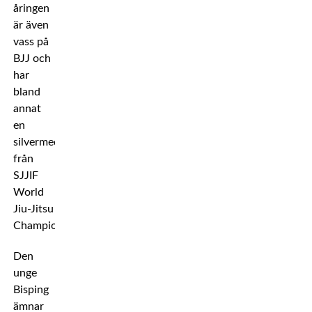
åringen
är även
vass på
BJJ och
har
bland
annat
en
silvermedalj
från
SJJIF
World
Jiu-Jitsu
Championship.
Den
unge
Bisping
ämnar