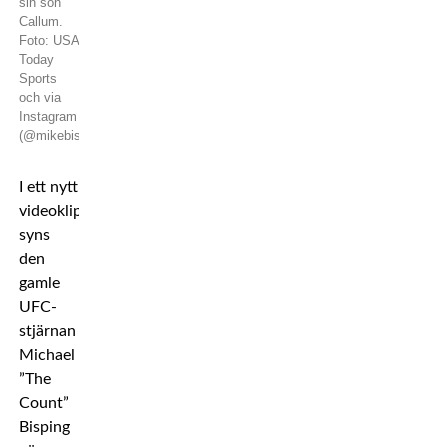
sin son
Callum.
Foto: USA
Today
Sports
och via
Instagram
(@mikebisping)
I ett nytt
videoklipp
syns
den
gamle
UFC-
stjärnan
Michael
”The
Count”
Bisping