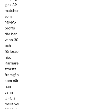
gick 39
matcher
som
MMA-
proffs
där han
vann 30
och
förlorade
nio.
Karriärens
största
framgång
kom när
han
vann
UFC:s
mellanviktstitel