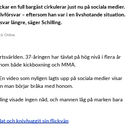
kar en full bargäst cirkulerar just nu på sociala medier.
vförsvar – eftersom han var i en livshotande situation.
svar längre, säger Schilling.
svärlden. 37-åringen har tävlat på hög nivå i flera år
ut inom både kickboxning och MMA.
. En video som nyligen lagts upp på sociala medier visar
 en man börjar bråka med honom.
illing visade ingen nåd, och mannen låg på marken bara
at och knivhuggit sin flickvän