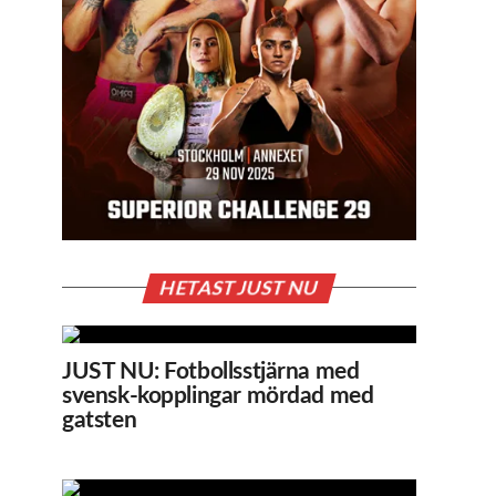
HETAST JUST NU
JUST NU: Fotbollsstjärna med
svensk-kopplingar mördad med
gatsten