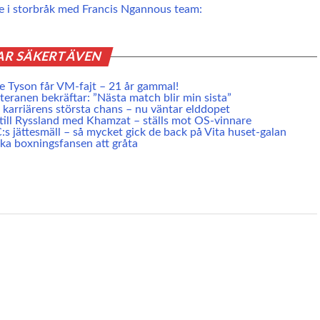
e i storbråk med Francis Ngannous team:
AR SÄKERT ÄVEN
 Tyson får VM-fajt – 21 år gammal!
eranen bekräftar: ”Nästa match blir min sista”
karriärens största chans – nu väntar elddopet
 till Ryssland med Khamzat – ställs mot OS-vinnare
s jättesmäll – så mycket gick de back på Vita huset-galan
ska boxningsfansen att gråta