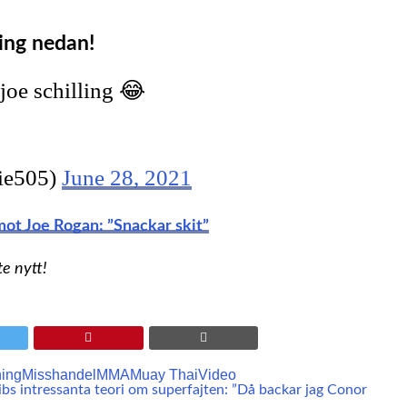
ing nedan!
joe schilling 😂
ie505)
June 28, 2021
 mot Joe Rogan: ”Snackar skit”
te nytt!
ing
Misshandel
MMA
Muay Thai
Video
bs intressanta teori om superfajten: ”Då backar jag Conor