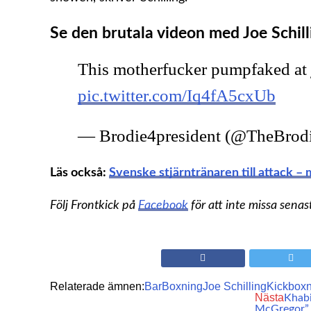
Se den brutala videon med Joe Schill
This motherfucker pumpfaked at 
pic.twitter.com/Iq4fA5cxUb
— Brodie4president (@TheBrod
Läs också:
Svenske stjärntränaren till attack –
Följ Frontkick på
Facebook
för att inte missa senas
Relaterade ämnen:
Bar
Boxning
Joe Schilling
Kickboxn
Nästa
Khabi
McGregor”