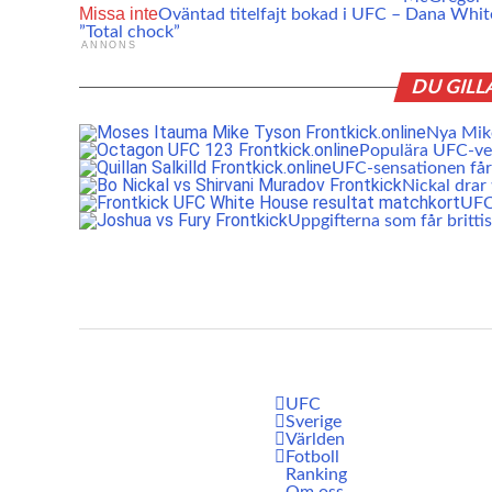
Missa inte
Oväntad titelfajt bokad i UFC – Dana Whit
”Total chock”
ANNONS
DU GILL
Nya Mike
Populära UFC-vet
UFC-sensationen får 
Nickal drar
UFC:
Uppgifterna som får britti
UFC
Sverige
Världen
Fotboll
Ranking