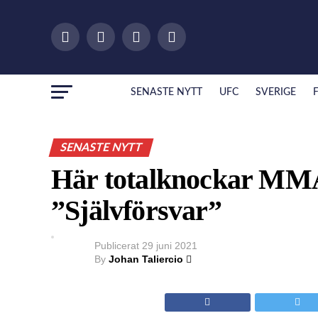
SENASTE NYTT
UFC
SVERIGE
SENASTE NYTT
Här totalknockar MMA-
”Självförsvar”
Publicerat
29 juni 2021
By
Johan Taliercio