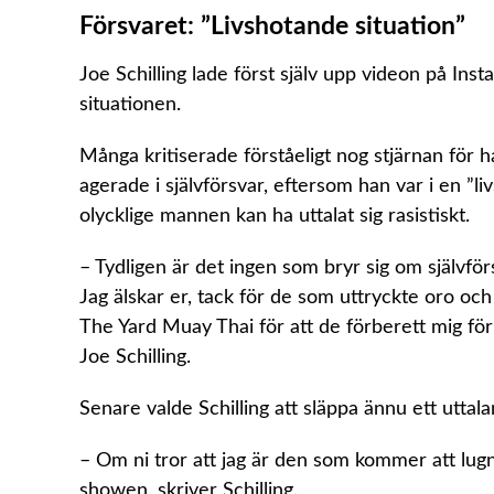
Försvaret: ”Livshotande situation”
Joe Schilling lade först själv upp videon på Inst
situationen.
Många kritiserade förståeligt nog stjärnan för 
agerade i självförsvar, eftersom han var i en ”l
olycklige mannen kan ha uttalat sig rasistiskt.
– Tydligen är det ingen som bryr sig om självförs
Jag älskar er, tack för de som uttryckte oro och
The Yard Muay Thai för att de förberett mig för 
Joe Schilling.
Senare valde Schilling att släppa ännu ett utta
– Om ni tror att jag är den som kommer att lugna 
showen, skriver Schilling.