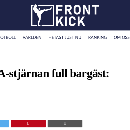
FOTBOLL
VÄRLDEN
HETAST JUST NU
RANKING
OM OSS
stjärnan full bargäst: