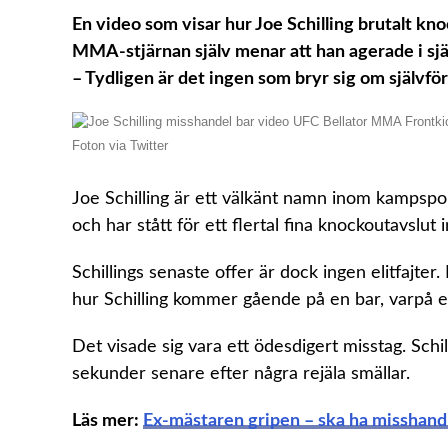
En video som visar hur Joe Schilling brutalt knoc
MMA-stjärnan själv menar att han agerade i själ
– Tydligen är det ingen som bryr sig om självför
Foton via Twitter
Joe Schilling är ett välkänt namn inom kampsport
och har stått för ett flertal fina knockoutavsl
Schillings senaste offer är dock ingen elitfajter
hur Schilling kommer gående på en bar, varpå
Det visade sig vara ett ödesdigert misstag. Sch
sekunder senare efter några rejäla smällar.
Läs mer:
Ex-mästaren gripen – ska ha misshandl