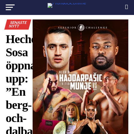
SENASTE
NYTT
Hecher
Sosa
öppnar
upp:
”En
berg-
och-
dalbana