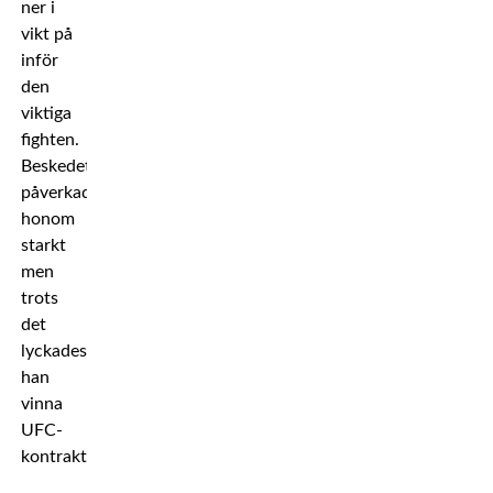
ner i
vikt på
inför
den
viktiga
fighten.
Beskedet
påverkade
honom
starkt
men
trots
det
lyckades
han
vinna
UFC-
kontraktet.