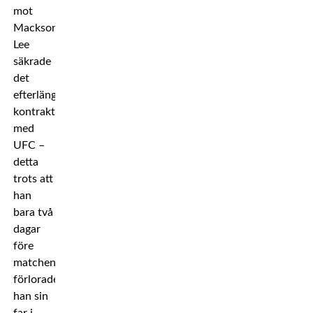
mot
Mackson
Lee
säkrade
det
efterlängtade
kontraktet
med
UFC –
detta
trots att
han
bara två
dagar
före
matchen
förlorade
han sin