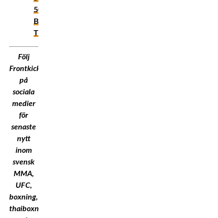
50
Bästa
Thaiboxare
Följ
Frontkick.Online
på
sociala
medier
för
senaste
nytt
inom
svensk
MMA,
UFC,
boxning,
thaiboxning