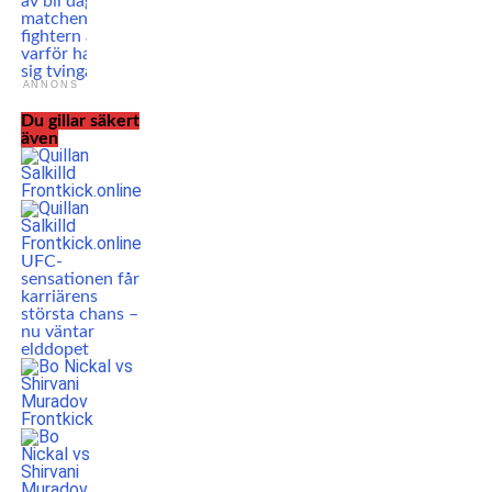
av bil dagen före
matchen – UFC-
fightern avslöjar
varför han kände
sig tvingad att tävla
ANNONS
Du gillar säkert
även
UFC-
sensationen får
karriärens
största chans –
nu väntar
elddopet