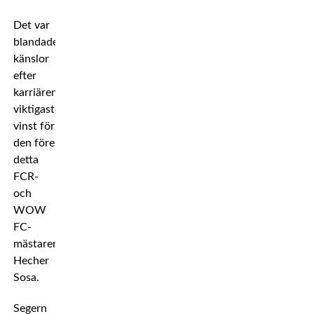
Det var
blandade
känslor
efter
karriärens
viktigaste
vinst för
den före
detta
FCR-
och
WOW
FC-
mästaren
Hecher
Sosa.
Segern