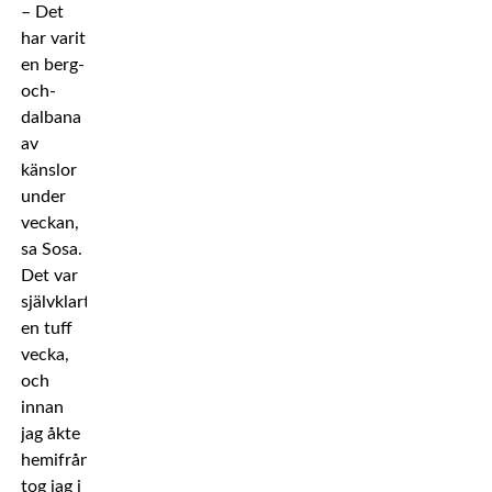
– Det
har varit
en berg-
och-
dalbana
av
känslor
under
veckan,
sa Sosa.
Det var
självklart
en tuff
vecka,
och
innan
jag åkte
hemifrån
tog jag i