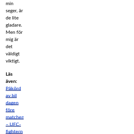
min
seger, är
de lite
gladare.
Men för
mig är
det
väldigt
viktigt.
Läs
även:
Påkörd
av bil
dagen
före
matchen
– UFC-
fightern