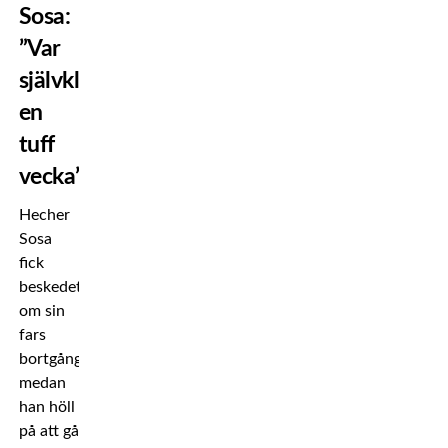
Sosa:
”Var
självklart
en
tuff
vecka”
Hecher
Sosa
fick
beskedet
om sin
fars
bortgång
medan
han höll
på att gå