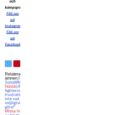
och
kampsport!
Följ oss
på
Instagram
Följ oss
på
Facebook
Relaterade
ämnen:
FCR
Hecher
Sosa
MMA
UFC
Nästa
UFC-
fighterns titel-
frustration: ”Jag vet
inte vad mer jag
möjligtvis kan
göra!”
Missa inte
Påkörd