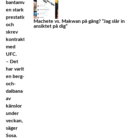
bantamviktaren
en stark
prestation
Machete vs. Makwan på gång? ”Jag slår in
och
ansiktet på dig”
skrev
kontrakt
med
UFC.
– Det
har varit
en berg-
och-
dalbana
av
känslor
under
veckan,
säger
Sosa.