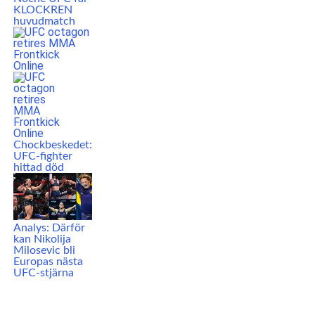
KLOCKREN
huvudmatch
Chockbeskedet:
UFC-fighter
hittad död
Analys: Därför
kan Nikolija
Milosevic bli
Europas nästa
UFC-stjärna