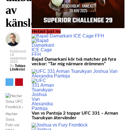
av
känslor”
Hetast just nu
Publicerat
18
september
Bajad Damarkani kör två matcher på fyra
2025
veckor: ”Tar mig närmare drömmen”
By
Tobias
Lindkvist
Van vs Pantoja 2 toppar UFC 331 – Arman
Hecher
Tsarukyan återvänder
Sosa.
Foto via