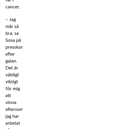
far i
cancer.
– Jag
mår så
bra, sa
Sosa på
presskonferensen
efter
galan.
Det är
väldigt
viktigt
för mig
att
vinna
eftersom
jag har
arbetat