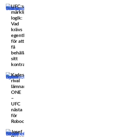
UFC:s
märkliga
logik:
Vad
krävs
egentligen
för att
få
behålla
sitt
kontrakt?
Kadestams
rival
lämnar
ONE
–
UFC
nästa
för
Robocop?
Josef