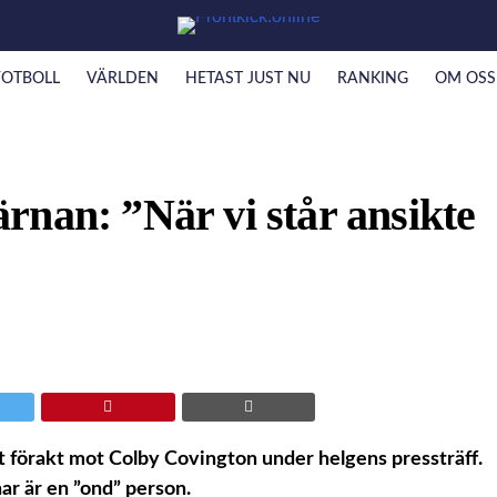
FOTBOLL
VÄRLDEN
HETAST JUST NU
RANKING
OM OSS
rnan: ”När vi står ansikte
 förakt mot Colby Covington under helgens pressträff.
r är en ”ond” person.