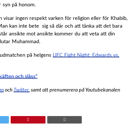
år syn på honom.
isar ingen respekt varken för religion eller för Khabib,
n kan inte bete sig så där och att tänka att det bara
vi står ansikte mot ansikte kommer du att veta att din
avslutar Muhammad.
vudmatchen på helgens
UFC Fight Night: Edwards vs.
käften och slåss”
am
och
Twitter,
samt att prenumerera på Youtubekanalen