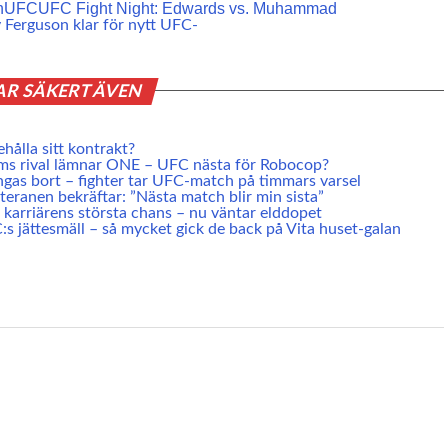
n
UFC
UFC Fight Night: Edwards vs. Muhammad
 Ferguson klar för nytt UFC-
AR SÄKERT ÄVEN
ehålla sitt kontrakt?
ms rival lämnar ONE – UFC nästa för Robocop?
ngas bort – fighter tar UFC-match på timmars varsel
eranen bekräftar: ”Nästa match blir min sista”
karriärens största chans – nu väntar elddopet
s jättesmäll – så mycket gick de back på Vita huset-galan