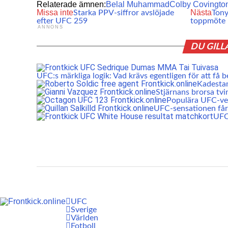
Relaterade ämnen:
Belal Muhammad
Colby Covingto
Missa inte
Nästa
Starka PPV-siffror avslöjade
Tony
efter UFC 259
toppmöte
ANNONS
DU GILL
UFC:s märkliga logik: Vad krävs egentligen för att få b
Kadesta
Stjärnans brorsa tvi
Populära UFC-vet
UFC-sensationen får 
UFC:
UFC
Sverige
Världen
Fotboll