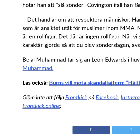
hotar han att ”slå sönder” Covington ifall han f
–
Det handlar om att respektera människor. Han v
som är ansiktet utåt för muslimer inom MMA. Ma
är en rollfigur. Det där är ingen rollfigur. När 
karaktär gjorde så att du blev sönderslagen, 
Belal Muhammad tar sig an Leon Edwards i hu
Muhammad.
Läs också:
Burns vill möta skandalfajtern: ”Håll 
Glöm inte att följa
Frontkick
på
Facebook
,
Instagr
Frontkick.online
!