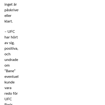
inget är
påskrivet
eller
klart.
– UFC
har hört
av sig,
positiva,
och
undrade
om
”Bane”
eventuellt
kunde
vara
redo för
UFC
Paris,