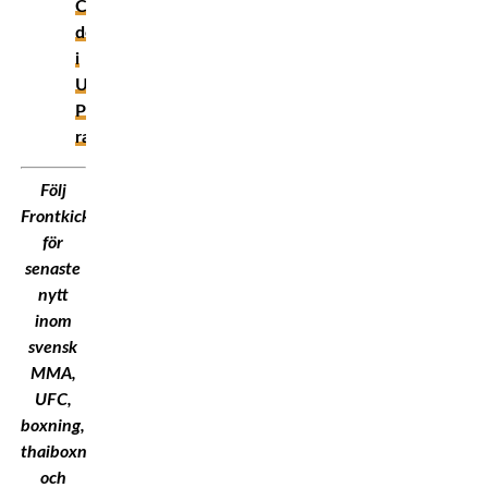
Chimaev
debuterar
i
UFC:s
P4P-
ranking
Följ
Frontkick.Online
för
senaste
nytt
inom
svensk
MMA,
UFC,
boxning,
thaiboxning
och