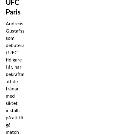
UFC
Paris
Andreas
Gustafsson,
som
debuterade
i UFC
tidigare
i år, har
bekräftat
att de
tränar
med
siktet
inställt
på att få
gå
match