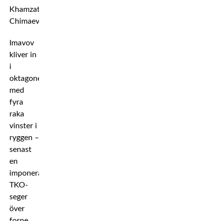
Khamzat
Chimaev.
Imavov
kliver in
i
oktagonen
med
fyra
raka
vinster i
ryggen –
senast
en
imponerande
TKO-
seger
över
forne