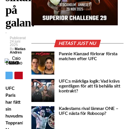
på
galan!
Publicerat
24 juni
HETAST JUST NU
2025
By
Matias
Andres
Pannie Kianzad förlorar första
matchen efter UFC
UFC:s märkliga logik: Vad krävs
egentligen för att få behålla sitt
UFC
kontrakt?
Paris
har fått
Kadestams rival lämnar ONE –
sin
UFC nästa för Robocop?
huvudmatch!
Topprankade