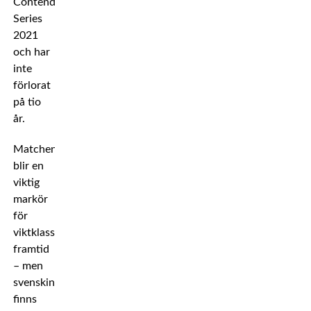
Contender
Series
2021
och har
inte
förlorat
på tio
år.
Matchen
blir en
viktig
markör
för
viktklassens
framtid
– men
svenskintresset
finns