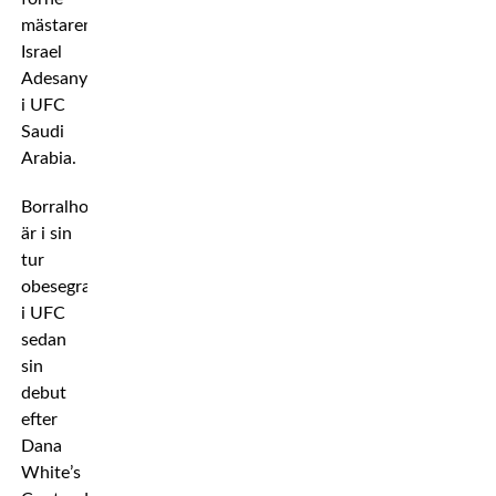
mästaren
Israel
Adesanya
i UFC
Saudi
Arabia.
Borralho
är i sin
tur
obesegrad
i UFC
sedan
sin
debut
efter
Dana
White’s