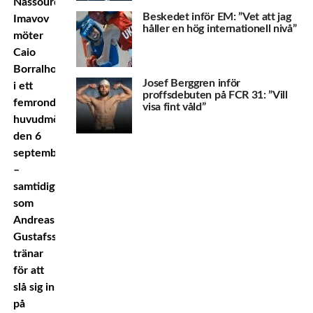
Nassourdine
Beskedet inför EM: ”Vet att jag
Imavov
håller en hög internationell nivå”
möter
Caio
Borralho
Josef Berggren inför
i ett
proffsdebuten på FCR 31: ”Vill
femronders
visa fint våld”
huvudmöte
den 6
september
–
samtidigt
som
Andreas
Gustafsson
tränar
för att
slå sig in
på