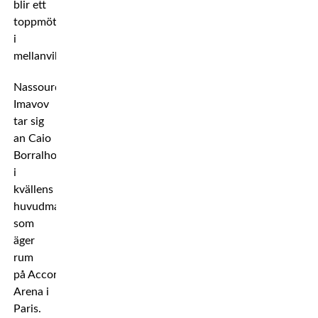
blir ett
toppmöte
i
mellanvikt.
Nassourdine
Imavov
tar sig
an Caio
Borralho
i
kvällens
huvudmatch,
som
äger
rum
på Accor
Arena i
Paris.