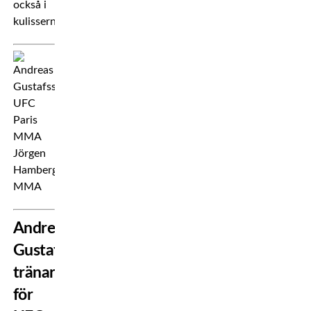
också i
kulisserna.
Andreas
Gustafsson
tränar
för