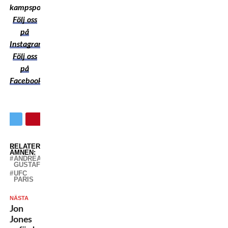
kampsport!
Följ oss
på
Instagram
Följ oss
på
Facebook
RELATERADE
ÄMNEN:
ANDREAS
GUSTAFSSON
UFC
PARIS
NÄSTA
Jon
Jones