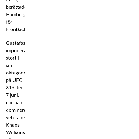
berättade
Hamberg
för
Frontkick.
Gustafsson
imponerade
stort i
sin
oktagondebut
på UFC
316 den
7 juni,
där han
dominerade
veteranen
Khaos
Williams