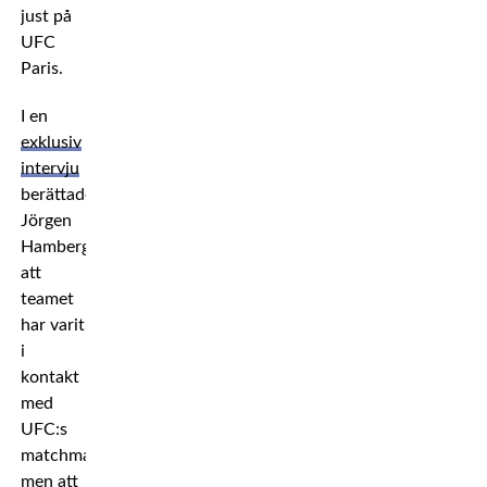
just på
UFC
Paris.
I en
exklusiv
intervju
berättade
Jörgen
Hamberg
att
teamet
har varit
i
kontakt
med
UFC:s
matchmakers,
men att