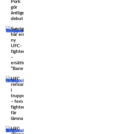
Pork
gör
äntligen
debut
Sverige
har en
ny
UFC-
fighter
–
ersätter
”Bane”
UFC
rensar
i
truppen
– fem
fighters
får
lämna
UFC