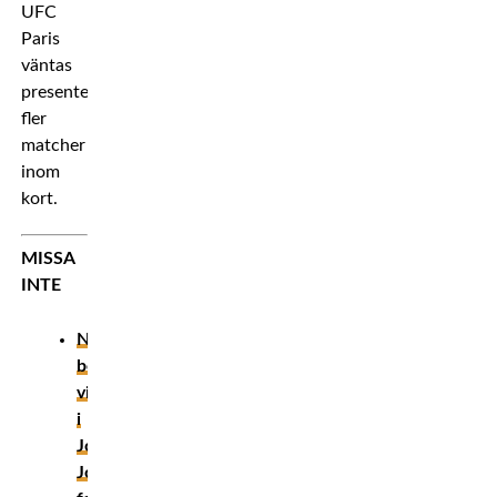
UFC
Paris
väntas
presentera
fler
matcher
inom
kort.
MISSA
INTE
Ny
bodycam-
video
i
Jon
Jones-