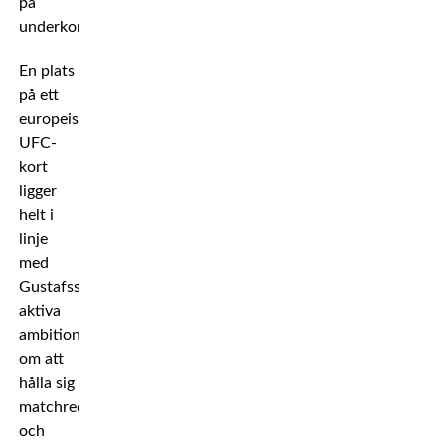
på
underkortet.
En plats
på ett
europeiskt
UFC-
kort
ligger
helt i
linje
med
Gustafssons
aktiva
ambition
om att
hålla sig
matchredo
och