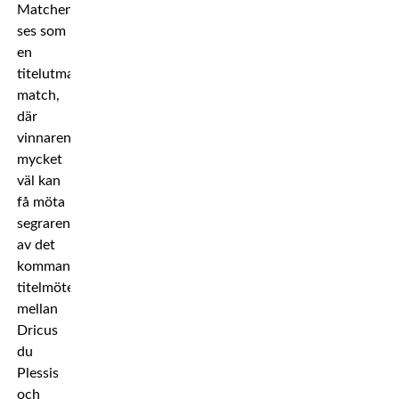
Matchen
ses som
en
titelutmanar-
match,
där
vinnaren
mycket
väl kan
få möta
segraren
av det
kommande
titelmötet
mellan
Dricus
du
Plessis
och