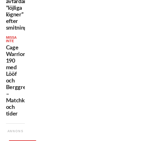
avfärdar
”löjliga
lögner”
efter
smitningsanklagelser
MISSA
INTE
Cage
Warriors
190
med
Lööf
och
Berggren
–
Matchkort
och
tider
ANNONS