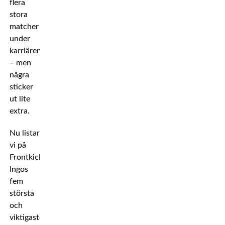
flera
stora
matcher
under
karriären
– men
några
sticker
ut lite
extra.
Nu listar
vi på
Frontkick
Ingos
fem
största
och
viktigaste