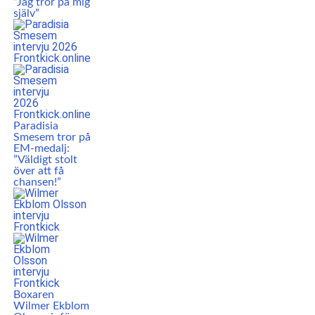
”Jag tror på mig
själv”
Paradisia
Smesem tror på
EM-medalj:
”Väldigt stolt
över att få
chansen!”
Boxaren
Wilmer Ekblom