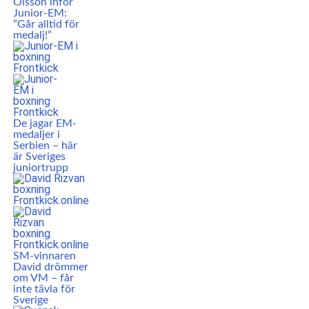
Olsson inför
Junior-EM:
”Går alltid för
medalj!”
De jagar EM-
medaljer i
Serbien – här
är Sveriges
juniortrupp
SM-vinnaren
David drömmer
om VM – får
inte tävla för
Sverige