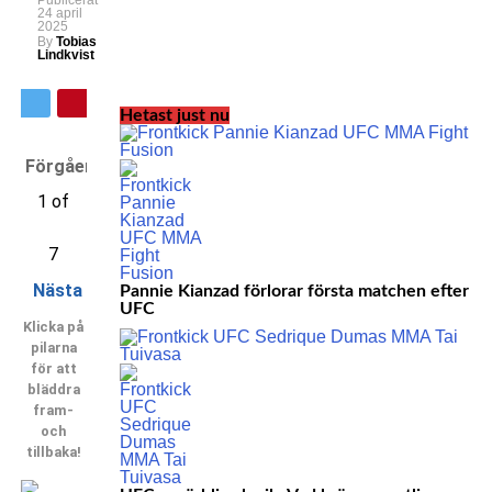
Publicerat
24 april
2025
By
Tobias
Lindkvist
Hetast just nu
Förgående
1 of
7
Nästa
Pannie Kianzad förlorar första matchen efter
UFC
Klicka på
pilarna
för att
bläddra
fram-
och
tillbaka!