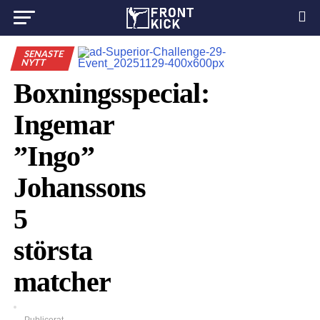
SENASTE
NYTT
Boxningsspecial:
Ingemar
”Ingo”
Johanssons
5
största
matcher