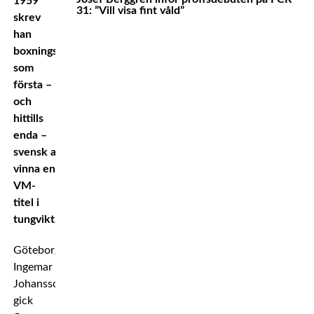
1959
31: ”Vill visa fint våld”
skrev
han
boxningshistoria
som
första –
och
hittills
enda –
svensk att
vinna en
VM-
titel i
tungvikt.
Göteborgaren
Ingemar
Johansson
gick