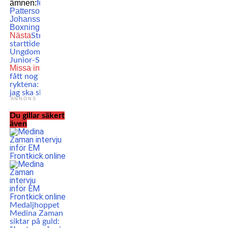
ämnen:
featured
Floyd
Patterson
Ingemar
Johansson
Svensk
Boxning
Nästa
Streaming och
starttider för helgens
Ungdoms- och
Junior-SM i boxning!
Missa inte
DDP har
fått nog – skjuter ner
ryktena: ”Jag vet när
jag ska slåss”
ANNONS
Du gillar säkert
även
Medaljhoppet
Medina Zaman
siktar på guld: