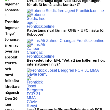
UFC:s märkliga logik: Vad krävs egentligen
för att få behålla sitt kontrakt?
Ingemar
Kadestams rival lämnar ONE – UFC nästa för
”Ingo”
Robocop?
Johansson
är en av
Sveriges
absolut
Beskedet inför EM: ”Vet att jag håller en hög
största
internationell nivå”
och
mest
folkkära
idrottare
någonsin.
Den 26
juni
Josef Berggren inför proffsdebuten på FCR