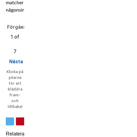
matcher
någonsin!
Förgående
1 of
7
Nästa
Klicka på
pilarna
för att
bläddra
fram-
och
tillbaka!
Relaterade