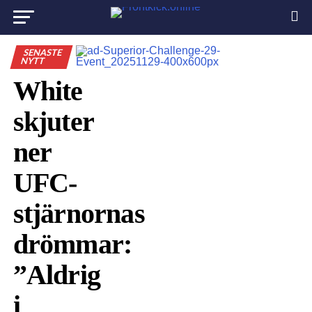
SENASTE
NYTT
White
skjuter
ner
UFC-
stjärnornas
drömmar:
”Aldrig
i