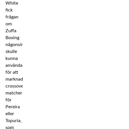
White
fick
frågan
om
Zuffa
Boxing
någonsin
skulle
kunna
användas
för att
marknadsföra
crossover-
matcher
för
Pereira
eller
Topuria,
som