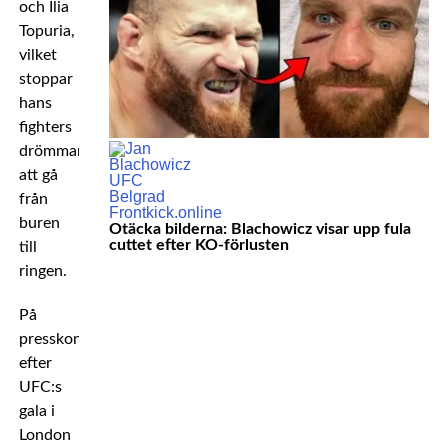
och Ilia
Topuria,
vilket
stoppar
hans
fighters
drömmar
att gå
från
buren
Otäcka bilderna: Blachowicz visar upp fula
cuttet efter KO-förlusten
till
ringen.
På
presskonferensen
efter
UFC:s
gala i
London