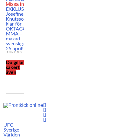
Missa inte
EXKLUSIVT:
Josefine
Knutsson
klar för
OKTAGON
MMA –
maxad
svenskgala
25 april!
ANNONS
Du gillar
säkert
även
UFC
Sverige
Världen