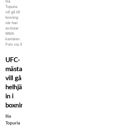
Ilia
Topuria
vill gå till
boxning
när han
avslutar
MMA
karriären.
Foto via X
UFC-
mästaren
vill gå
helhjärtat
in i
boxningen
Ilia
Topuria