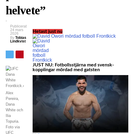
helvete”
Publicerat
24 mars
Hetast just nu
2026
By
Tobias
Lindkvist
JUST NU: Fotbollsstjärna med svensk-
kopplingar mördad med gatsten
Alex
Pereira,
Dana
White och
Ilia
Topuria.
Foto via
UFC