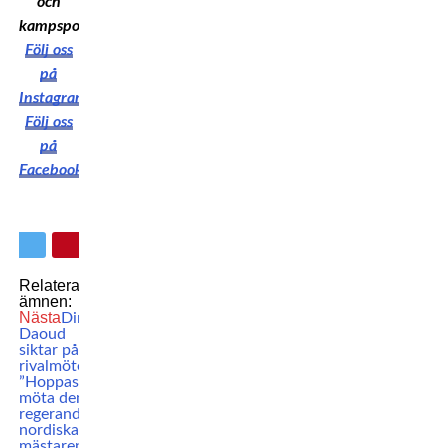
och
kampsport!
Följ oss
på
Instagram
Följ oss
på
Facebook
Relaterade
ämnen:
Nästa
Dina
Daoud
siktar på
rivalmöte:
”Hoppas få
möta den
regerande
nordiska
mästaren”