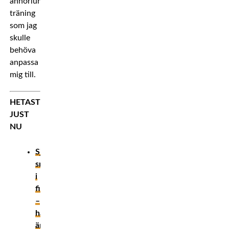
annorlunda
träning
som jag
skulle
behöva
anpassa
mig till.
HETAST
JUST
NU
Sjukaste
smeknamnen
i
fightvärlden
–
här
är