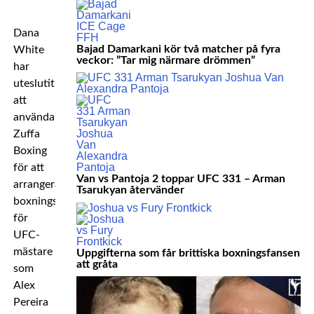
Dana
Bajad Damarkani kör två matcher på fyra
White
veckor: ”Tar mig närmare drömmen”
har
uteslutit
att
använda
Zuffa
Boxing
för att
Van vs Pantoja 2 toppar UFC 331 – Arman
arrangera
Tsarukyan återvänder
boxningsmatcher
för
UFC-
mästare
Uppgifterna som får brittiska boxningsfansen
att gråta
som
Alex
Pereira