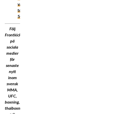
vår
topp
50!
Följ
Frontkick.Online
på
sociala
medier
för
senaste
nytt
inom
svensk
MMA,
UFC,
boxning,
thaiboxning