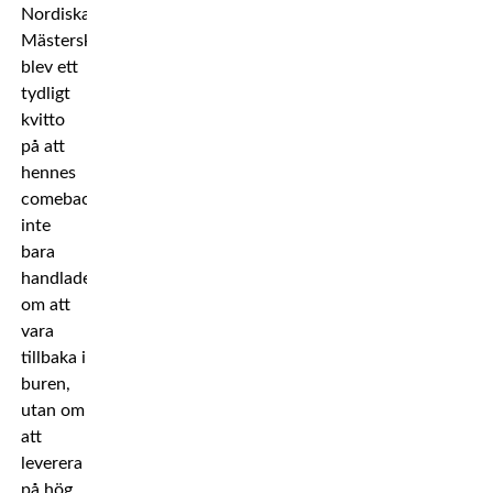
Nordiska
Mästerskapen
blev ett
tydligt
kvitto
på att
hennes
comeback
inte
bara
handlade
om att
vara
tillbaka i
buren,
utan om
att
leverera
på hög