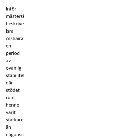
Inför
mästerskapet
beskriver
Isra
Alshairawi
en
period
av
ovanlig
stabilitet,
där
stödet
runt
henne
varit
starkare
än
någonsin.