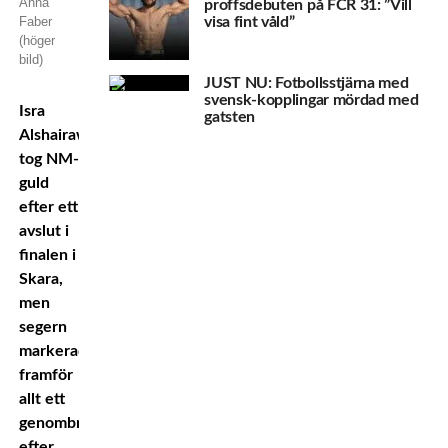
Anna
proffsdebuten på FCR 31: ”Vill
visa fint våld”
Faber
(höger
bild)
JUST NU: Fotbollsstjärna med
svensk-kopplingar mördad med
Isra
gatsten
Alshairawi
tog NM-
guld
efter ett
avslut i
finalen i
Skara,
men
segern
markerade
framför
allt ett
genombrott
efter