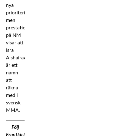
nya
prioriteringar,
men
prestationen
på NM
visar att
Isra
Alshairawi
är ett
namn
att
räkna
med i
svensk
MMA.
Följ
Frontkick.Online