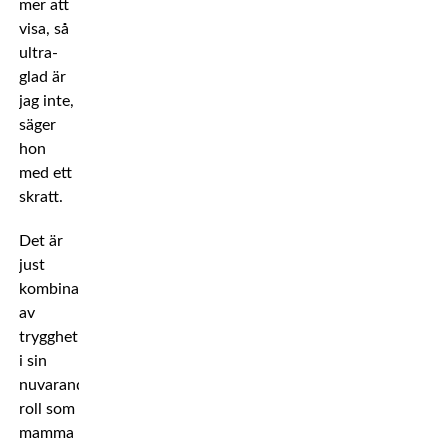
mer att
visa, så
ultra-
glad är
jag inte,
säger
hon
med ett
skratt.
Det är
just
kombinationen
av
trygghet
i sin
nuvarande
roll som
mamma