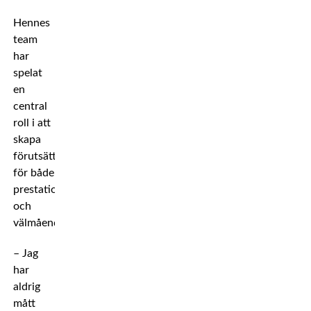
Hennes
team
har
spelat
en
central
roll i att
skapa
förutsättningar
för både
prestation
och
välmående.
– Jag
har
aldrig
mått