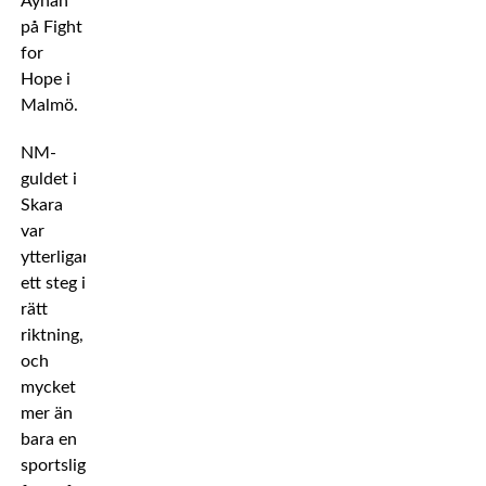
Ayhan
på Fight
for
Hope i
Malmö.
NM-
guldet i
Skara
var
ytterligare
ett steg i
rätt
riktning,
och
mycket
mer än
bara en
sportslig