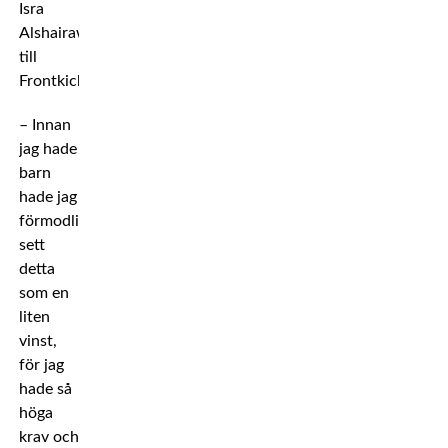
Isra
Alshairawi
till
Frontkick.
– Innan
jag hade
barn
hade jag
förmodligen
sett
detta
som en
liten
vinst,
för jag
hade så
höga
krav och