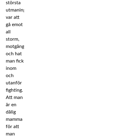
största
utmaningen
var att
gå emot
all
storm,
motgångar
och hat
man fick
inom
och
utanför
fighting.
Att man
är en
dålig
mamma
för att
man