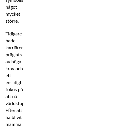
symbolisera
något
mycket
större.
Tidigare
hade
karriären
präglats
av höga
krav och
ett
ensidigt
fokus på
att nå
världstoppen.
Efter att
ha blivit
mamma