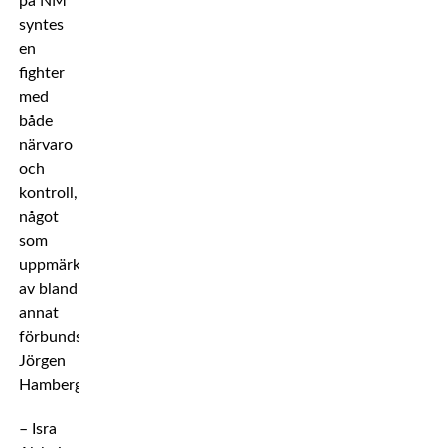
på NM
syntes
en
fighter
med
både
närvaro
och
kontroll,
något
som
uppmärksammades
av bland
annat
förbundskaptenen
Jörgen
Hamberg.
– Isra