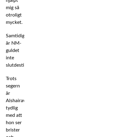
hjälpt
mig så
otroligt
mycket.
Samtidigt
är NM-
guldet
inte
slutdestinationen.
Trots
segern
är
Alshairawi
tydlig
med att
hon ser
brister