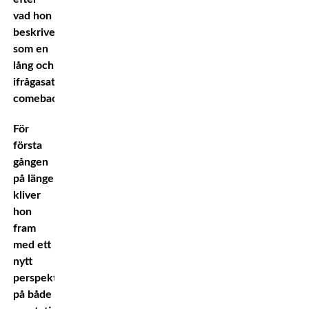
vad hon
beskriver
som en
lång och
ifrågasatt
comeback.
För
första
gången
på länge
kliver
hon
fram
med ett
nytt
perspektiv
på både