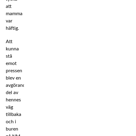
att
mamma
var
häftig.
Att
kunna
stå
emot
pressen
blev en
avgörande
del av
hennes
väg
tillbaka
och i
buren