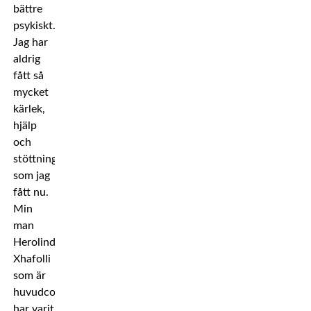
bättre
psykiskt.
Jag har
aldrig
fått så
mycket
kärlek,
hjälp
och
stöttning
som jag
fått nu.
Min
man
Herolind
Xhafolli
som är
huvudcoach
har varit