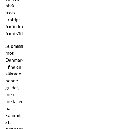
nivå
trots
kraftigt
förändrade
förutsättningar.
Submissionvinsten
mot
Danmark
i finalen
säkrade
henne
guldet,
men
medaljen
har
kommit
att