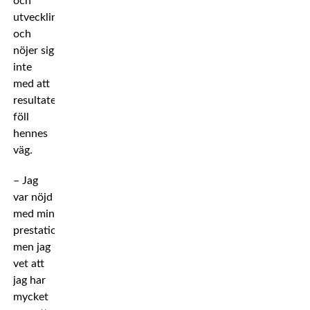
och
utvecklingsområden,
och
nöjer sig
inte
med att
resultatet
föll
hennes
väg.
– Jag
var nöjd
med min
prestation
men jag
vet att
jag har
mycket