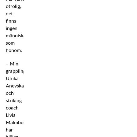
otrolig,
det
finns
ingen
människa
som
honom.
– Min
grapplingcoach
Ulrika
Anevska
och
striking
coach
Livia
Malmborg
har