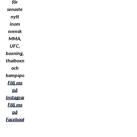
för
senaste
nytt
inom
svensk
MMA,
UFC,
boxning,
thaiboxning
och
kampsport!
Följ oss
på
Instagram
Följ oss
på
Facebook