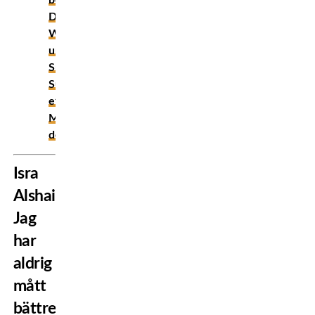
bossen
Dana
White
uppmärksammar
Smilla
Sundell
efter
MMA-
debuten
Isra
Alshairawi:
Jag
har
aldrig
mått
bättre