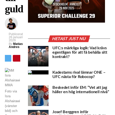
guld
Publicerat
26 januari
HETAST JUST NU
2026
By
Matias
Andres
UFC:s märkliga logik: Vad krävs
egentligen för att få behålla sitt
kontrakt?
Kadestams rival lämnar ONE –
UFC nästa för Robocop?
Beskedet inför EM: ”Vet att jag
Foto via
håller en hög internationell nivå”
Isra
Alshairawi
(vänster
bild) och
Josef Berggren inför