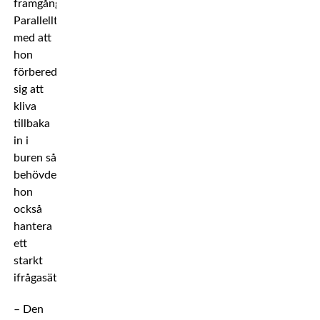
framgång.
Parallellt
med att
hon
förberedde
sig att
kliva
tillbaka
in i
buren så
behövde
hon
också
hantera
ett
starkt
ifrågasättande.
– Den