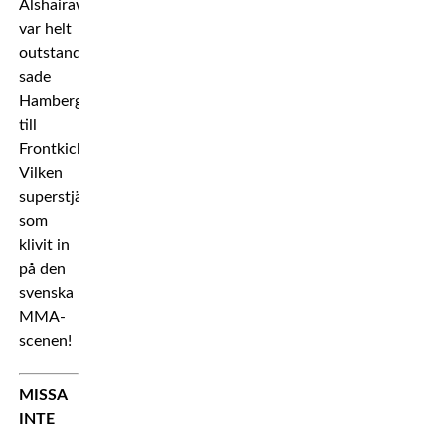
Alshairawi
var helt
outstanding,
sade
Hamberg
till
Frontkick.
Vilken
superstjärna
som
klivit in
på den
svenska
MMA-
scenen!
MISSA
INTE