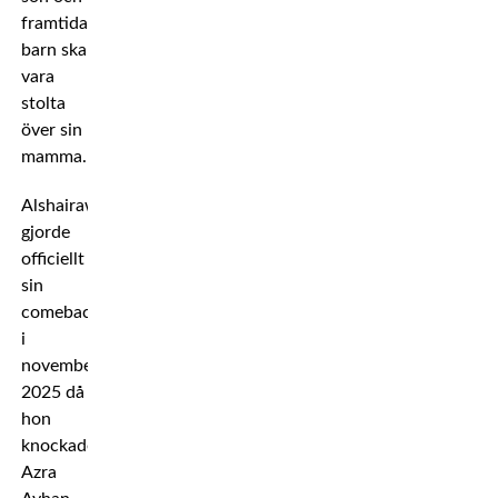
framtida
barn ska
vara
stolta
över sin
mamma.
Alshairawi
gjorde
officiellt
sin
comeback
i
november
2025 då
hon
knockade
Azra