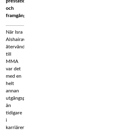
prestation
och
framgång.
När Isra
Alshairawi
återvände
till
MMA
var det
med en
helt
annan
utgångspunkt
än
tidigare
i
karriären.