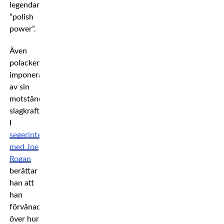
legendariska
”polish
power”.
Även
polacken
imponerades
av sin
motståndares
slagkraft.
I
segerintervjun
med Joe
Rogan
berättar
han att
han
förvånades
över hur