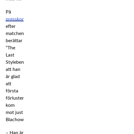
På
presskonferensen
efter
matchen
berättar
”The
Last
Stylebender”
att han
är glad
att
första
förlusten
kom
mot just
Blachowicz.
– Han är