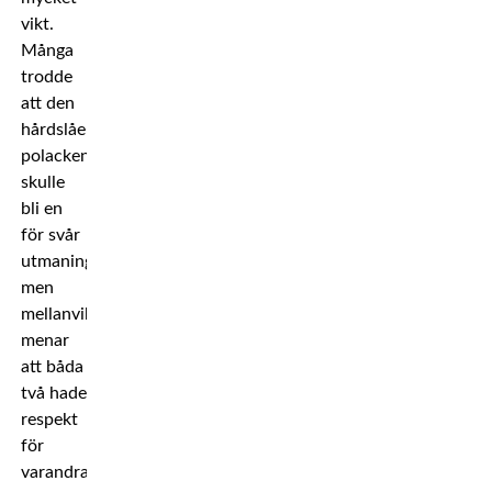
vikt.
Många
trodde
att den
hårdslående
polacken
skulle
bli en
för svår
utmaning,
men
mellanviktsmästaren
menar
att båda
två hade
respekt
för
varandras