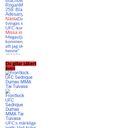
Blachowicz
Joe
Rogan
MMA
UFC
UFC
259: Blachowicz vs.
Adesanya
Nästa
Dan Hardy
tvingas sluta som
UFC-kommentator
Missa inte
Megastjärnans kaxiga
kommentar: ”Visste
att jag skulle avsluta
henne”
ANNONS
Du gillar säkert
även
UFC:s märkliga
logik: Vad krävs