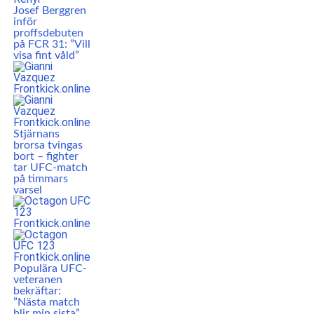
Josef Berggren
inför
proffsdebuten
på FCR 31: ”Vill
visa fint våld”
Stjärnans
brorsa tvingas
bort – fighter
tar UFC-match
på timmars
varsel
Populära UFC-
veteranen
bekräftar:
”Nästa match
blir min sista”