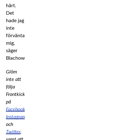
hårt.
Det
hade jag
inte
förväntat
mig,
säger
Blachowicz.
Glöm
inte att
följa
Frontkick
på
Facebook
,
Instagram
och
Twitter
,
samt att