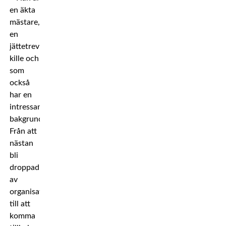
en äkta
mästare,
en
jättetrevlig
kille och
som
också
har en
intressant
bakgrund.
Från att
nästan
bli
droppad
av
organisationen
till att
komma