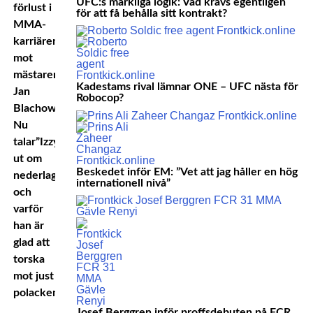
UFC:s märkliga logik: Vad krävs egentligen
förlust i
för att få behålla sitt kontrakt?
MMA-
karriären
mot
mästaren
Kadestams rival lämnar ONE – UFC nästa för
Jan
Robocop?
Blachowicz.
Nu
talar”Izzy”
ut om
Beskedet inför EM: ”Vet att jag håller en hög
nederlaget
internationell nivå”
och
varför
han är
glad att
torska
mot just
polacken.
Josef Berggren inför proffsdebuten på FCR