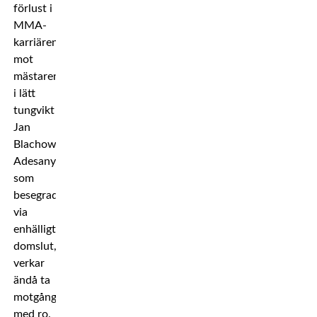
förlust i
MMA-
karriären
mot
mästaren
i lätt
tungvikt
Jan
Blachowicz.
Adesanya,
som
besegrades
via
enhälligt
domslut,
verkar
ändå ta
motgången
med ro.