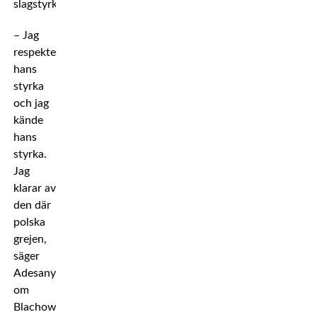
slagstyrka.
– Jag
respekterade
hans
styrka
och jag
kände
hans
styrka.
Jag
klarar av
den där
polska
grejen,
säger
Adesanya
om
Blachowiczs