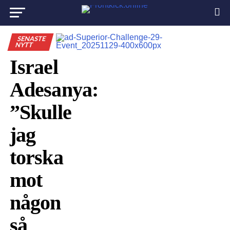
SENASTE
NYTT
Israel
Adesanya:
”Skulle
jag
torska
mot
någon
så