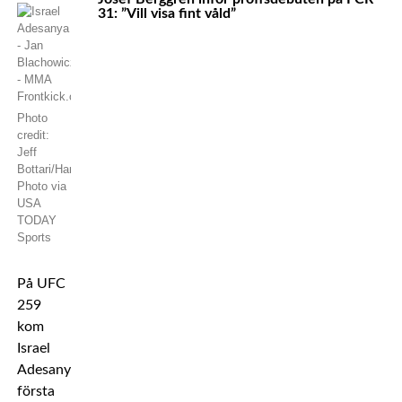
31: ”Vill visa fint våld”
Photo
credit:
Jeff
Bottari/Handout
Photo via
USA
TODAY
Sports
På UFC
259
kom
Israel
Adesanyas
första