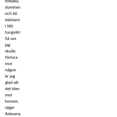
tillbaka,
dominera
och bli
mästare
i lätt
tungvikt.
Så om
jag
skulle
förlora
mot
någon
är jag
glad att
det blev
mot
honom,
säger
Adesanya.