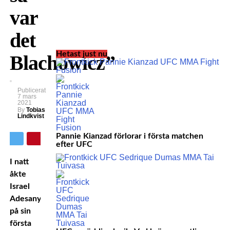
var
det
Hetast just nu
Blachowicz”
Publicerat
7 mars
2021
By
Tobias
Lindkvist
Pannie Kianzad förlorar i första matchen
efter UFC
I natt
åkte
Israel
Adesanya
på sin
första