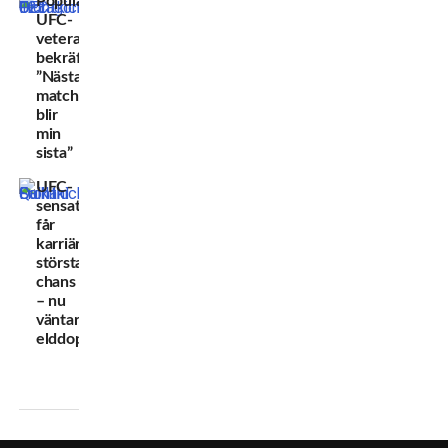
Populära
UFC-
veteranen
bekräftar:
”Nästa
match
blir
min
sista”
UFC-
sensationen
får
karriärens
största
chans
– nu
väntar
elddopet