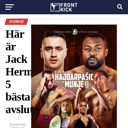
SVERIGE
Här
är
Jack
Hermanssons
5
bästa
avslut
Publicerat