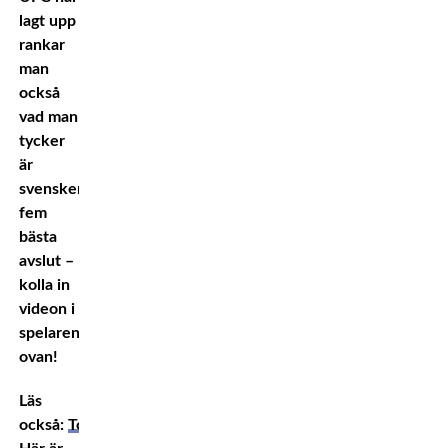
lagt upp
rankar
man
också
vad man
tycker
är
svenskens
fem
bästa
avslut –
kolla in
videon i
spelaren
ovan!
Läs
också:
Topplistan: