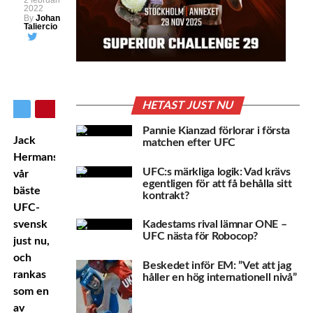
2 februari
2022
By
Johan
Taliercio
HETAST JUST NU
Pannie Kianzad förlorar i första
Jack
matchen efter UFC
Hermansson
är
UFC:s märkliga logik: Vad krävs
vår
egentligen för att få behålla sitt
bäste
kontrakt?
UFC-
Kadestams rival lämnar ONE –
svensk
UFC nästa för Robocop?
just nu,
och
Beskedet inför EM: ”Vet att jag
rankas
håller en hög internationell nivå”
som en
av