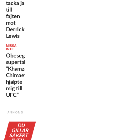
tacka ja
till
fajten
mot
Derrick
Lewis
MISSA
INTE
Obesegrade
supertalangen:
”Khamzat
Chimaev
hjälpte
mig till
UFC”
ANNONS
DU
GILLAR
SÄKERT