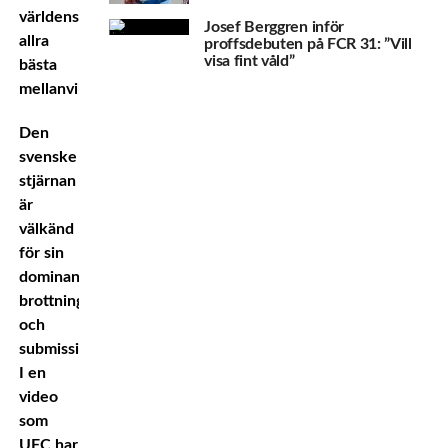
världens
Josef Berggren inför
allra
proffsdebuten på FCR 31: ”Vill
visa fint våld”
bästa
mellanviktare.
Den
svenske
stjärnan
är
välkänd
för sin
dominanta
brottning
och
submissiongame.
I en
video
som
UFC har