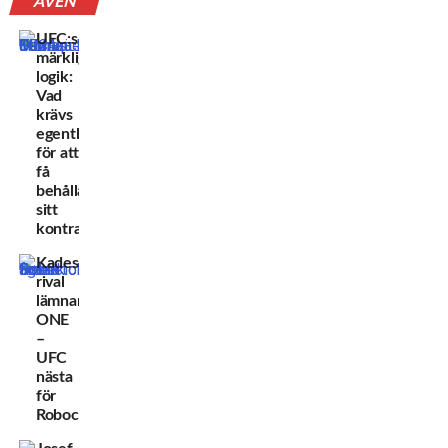
ÄVEN
UFC:s
märkliga
logik:
Vad
krävs
egentligen
för att
få
behålla
sitt
kontrakt?
Kadestams
rival
lämnar
ONE
–
UFC
nästa
för
Robocop?