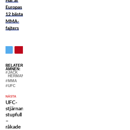
Här är
Europas
12 bästa
MMA-
fajters
RELATERADE
ÄMNEN:
JACK
HERMANSSON
MMA
UFC
NÄSTA
UFC-
stjärnan
stupfull
–
råkade