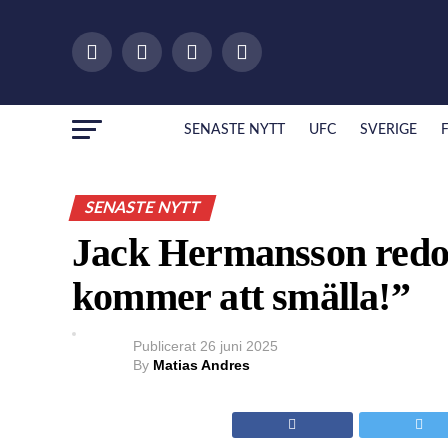
SENASTE NYTT
UFC
SVERIGE
SENASTE NYTT
Jack Hermansson redo 
kommer att smälla!”
Publicerat
26 juni 2025
By
Matias Andres