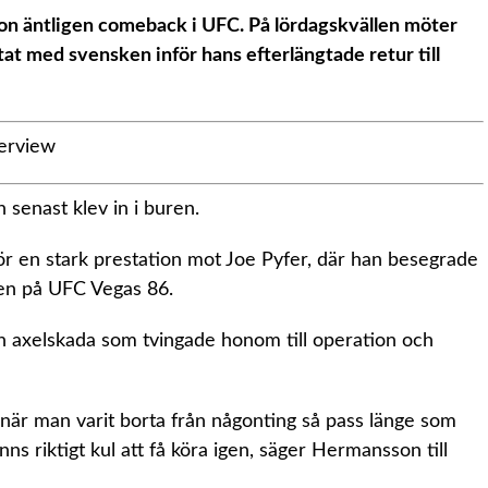
on äntligen comeback i UFC. På lördagskvällen möter
at med svensken inför hans efterlängtade retur till
senast klev in i buren.
r en stark prestation mot Joe Pyfer, där han besegrade
hen på UFC Vegas 86.
 axelskada som tvingade honom till operation och
t när man varit borta från någonting så pass länge som
s riktigt kul att få köra igen, säger Hermansson till