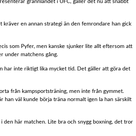
senterar grannlandet i UFC, gäller det nu att snabbt
t kräver en annan strategi än den femrondare han gick
cis som Pyfer, men kanske sjunker lite allt eftersom att
xer under matchens gång.
har inte riktigt lika mycket tid. Det gäller att göra det
borta från kampsportsträning, men inte från gymmet.
r han väl kunde börja träna normalt igen la han särskilt
 i den här matchen. Lite bra och snygg boxning, det tror