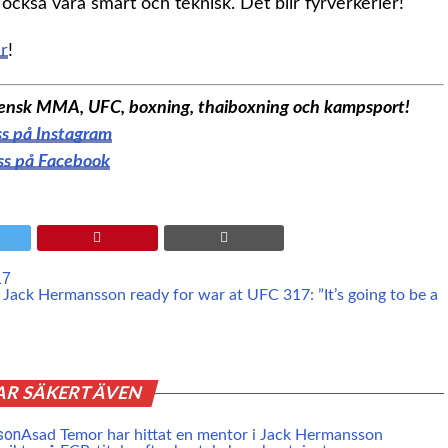
 också vara smart och teknisk. Det blir fyrverkerier!
r
!
 svensk MMA, UFC, boxning, thaiboxning och kampsport!
oss på Instagram
oss på Facebook
17
Jack Hermansson ready for war at UFC 317: ”It’s going to be a
AR SÄKERT ÄVEN
Asad Temor har hittat en mentor i Jack Hermansson