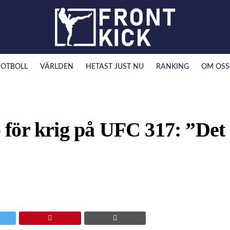
FOTBOLL
VÄRLDEN
HETAST JUST NU
RANKING
OM OSS
för krig på UFC 317: ”Det