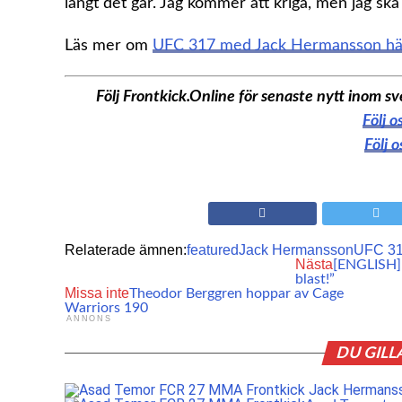
långt det går. Jag kommer att kriga, men jag ska
Läs mer om
UFC 317 med Jack Hermansson hä
Följ Frontkick.Online för senaste nytt inom
Följ 
Följ 
Relaterade ämnen:
featured
Jack Hermansson
UFC 3
Nästa
[ENGLISH] 
blast!”
Missa inte
Theodor Berggren hoppar av Cage
Warriors 190
ANNONS
DU GILL