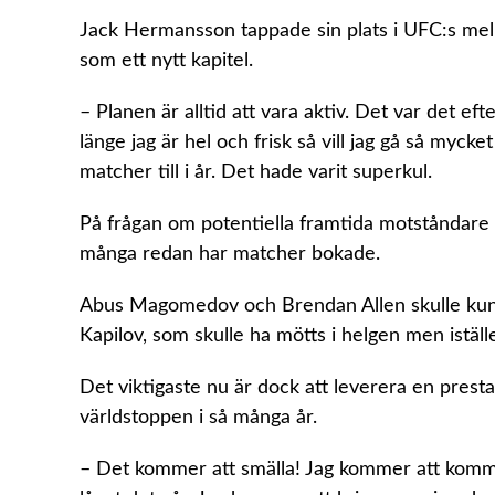
Jack Hermansson tappade sin plats i UFC:s mell
som ett nytt kapitel.
– Planen är alltid att vara aktiv. Det var det ef
länge jag är hel och frisk så vill jag gå så myck
matcher till i år. Det hade varit superkul.
På frågan om potentiella framtida motståndar
många redan har matcher bokade.
Abus Magomedov och Brendan Allen skulle kunn
Kapilov, som skulle ha mötts i helgen men istäl
Det viktigaste nu är dock att leverera en prest
världstoppen i så många år.
– Det kommer att smälla! Jag kommer att komma u