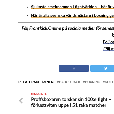
Sjukaste smeknamnen i fightvärlden – här är 
Här är alla svenska världsmästare i boxning g
Följ Frontkick.Online på sociala medier för sen
k
Följ 
Följ 
RELATERADE ÄMNEN:
BADOU JACK
BOXNING
NOEL
MISSA INTE
Proffsboxaren torskar sin 100:e fight –
förlustsviten uppe i 51 raka matcher