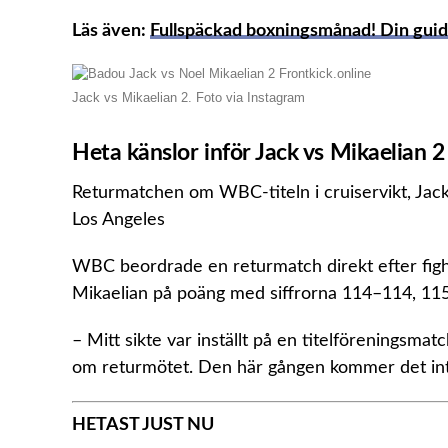
Läs även:
Fullspäckad boxningsmånad! Din guid
Jack vs Mikaelian 2. Foto via Instagram
Heta känslor inför Jack vs Mikaelian 2
Returmatchen om WBC-titeln i cruiservikt, Jac
Los Angeles
WBC beordrade en returmatch direkt efter fig
Mikaelian på poäng med siffrorna 114–114, 1
– Mitt sikte var inställt på en titel­föreningsma
om returmötet. Den här gången kommer det inte 
HETAST JUST NU