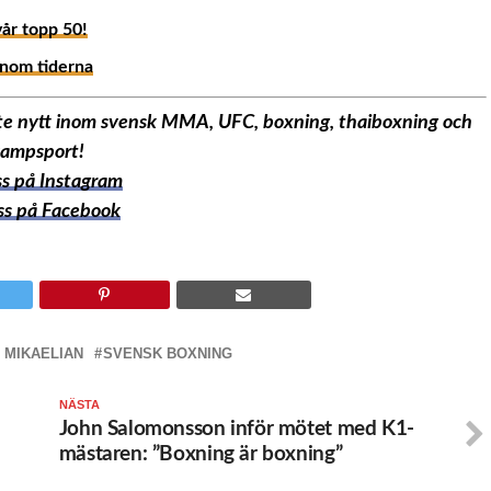
vår topp 50!
enom tiderna
aste nytt inom svensk MMA, UFC, boxning, thaiboxning och
ampsport!
oss på Instagram
oss på Facebook
 MIKAELIAN
SVENSK BOXNING
NÄSTA
John Salomonsson inför mötet med K1-
mästaren: ”Boxning är boxning”