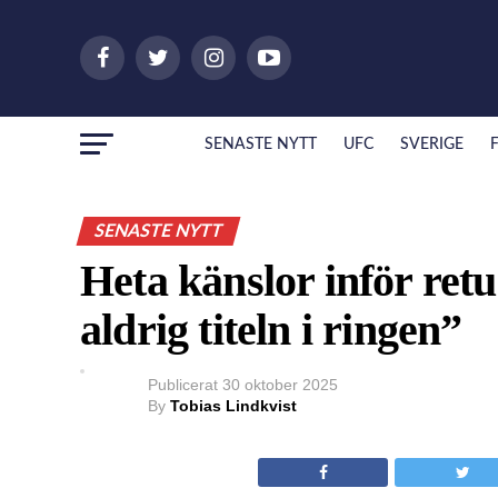
SENASTE NYTT
UFC
SVERIGE
SENASTE NYTT
Heta känslor inför ret
aldrig titeln i ringen”
Publicerat
30 oktober 2025
By
Tobias Lindkvist