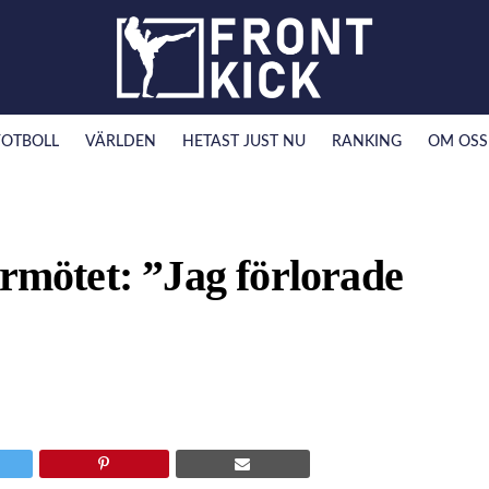
FOTBOLL
VÄRLDEN
HETAST JUST NU
RANKING
OM OSS
urmötet: ”Jag förlorade