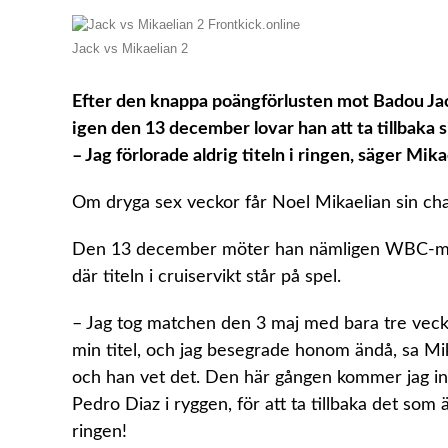
Jack vs Mikaelian 2
Efter den knappa poängförlusten mot Badou Jac
igen den 13 december lovar han att ta tillbaka si
– Jag förlorade aldrig titeln i ringen, säger Mika
Om dryga sex veckor får Noel Mikaelian sin chan
Den 13 december möter han nämligen WBC-mäs
där titeln i cruiservikt står på spel.
– Jag tog matchen den 3 maj med bara tre veckor
min titel, och jag besegrade honom ändå, sa Mik
och han vet det. Den här gången kommer jag i
Pedro Diaz i ryggen, för att ta tillbaka det som 
ringen!