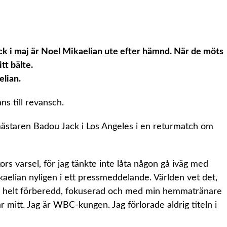
k i maj är Noel Mikaelian ute efter hämnd. När de möts
tt bälte.
elian.
s till revansch.
taren Badou Jack i Los Angeles i en returmatch om
s varsel, för jag tänkte inte låta någon gå iväg med
aelian nyligen i ett pressmeddelande. Världen vet det,
n helt förberedd, fokuserad och med min hemmatränare
är mitt. Jag är WBC-kungen. Jag förlorade aldrig titeln i