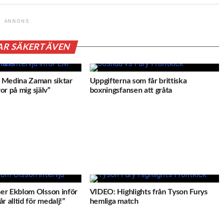
ANNONS
AR SÄKERT ÄVEN
 Medina Zaman siktar
Uppgifterna som får brittiska
ror på mig själv”
boxningsfansen att gråta
er Ekblom Olsson inför
VIDEO: Highlights från Tyson Furys
r alltid för medalj!”
hemliga match