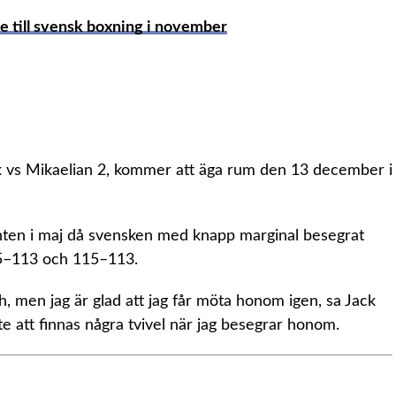
e till svensk boxning i november
k vs Mikaelian 2, kommer att äga rum den 13 december i
hten i maj då svensken med knapp marginal besegrat
15–113 och 115–113.
tch, men jag är glad att jag får möta honom igen, sa Jack
att finnas några tvivel när jag besegrar honom.