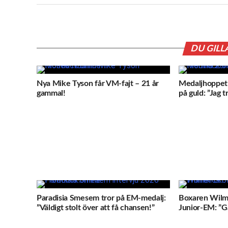
DU GILL
Nya Mike Tyson får VM-fajt – 21 år
Medaljhoppet
gammal!
på guld: ”Jag t
Paradisia Smesem tror på EM-medalj:
Boxaren Wilm
”Väldigt stolt över att få chansen!”
Junior-EM: ”Gå