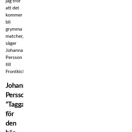
jag tror
att det
kommer
bli
grymma
matcher,
säger
Johanna
Persson
till
Frontkick.
Johanna
Persson:
”Taggad
för
den