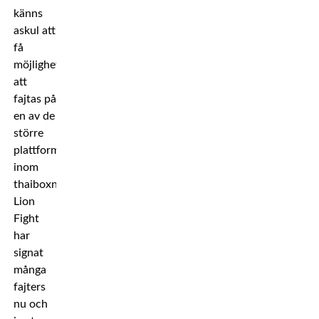
känns
askul att
få
möjlighet
att
fajtas på
en av de
större
plattformarna
inom
thaiboxning.
Lion
Fight
har
signat
många
fajters
nu och