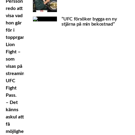
Persson
redo att
visa vad
”UFC försöker bygga en ny
hon går
stjärna på min bekostnad”
för i
topprganisationen
Lion
Fight –
som
visas på
streamingtjänsten
UFC
Fight
Pass.
– Det
känns
askul att
få
möjlighet