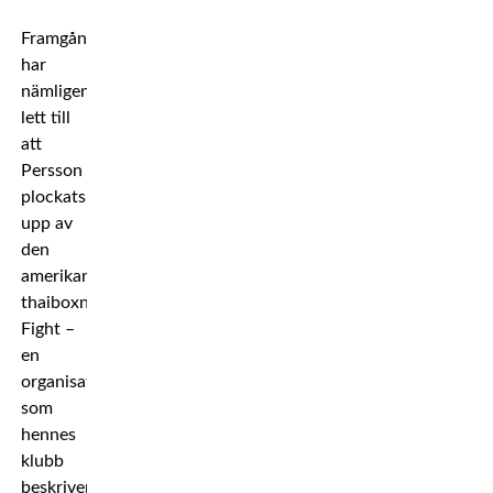
Framgångarna
har
nämligen
lett till
att
Persson
plockats
upp av
den
amerikanska
thaiboxningsjätten Lion
Fight –
en
organisation
som
hennes
klubb
beskriver