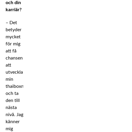
och din
karriär?
– Det
betyder
mycket
för mig
att få
chansen
att
utveckla
min
thaiboxning
och ta
den till
nästa
nivå. Jag
känner
mig