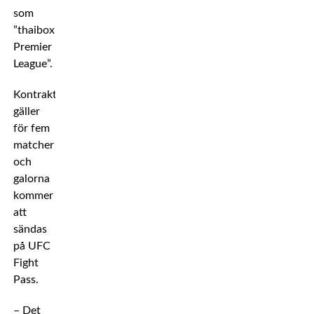
som
”thaiboxningens
Premier
League”.
Kontraktet
gäller
för fem
matcher
och
galorna
kommer
att
sändas
på UFC
Fight
Pass.
– Det