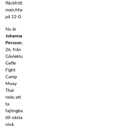
fläckfritt
matchfacit
på 12-0.
Nu är
Johanna
Persson
,
26, från
Gävleklubben
Gefle
Fight
Camp
Muay
Thai
redo att
ta
fajtingkarriären
till nästa
nivå.