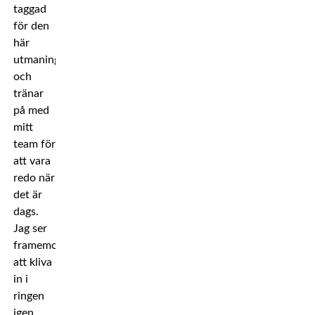
taggad
för den
här
utmaningen
och
tränar
på med
mitt
team för
att vara
redo när
det är
dags.
Jag ser
framemot
att kliva
in i
ringen
igen.