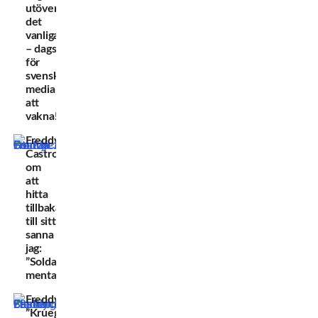
utöver
det
vanliga
– dags
för
svensk
media
att
vakna!
Freddy
Castro
om
att
hitta
tillbaka
till sitt
sanna
jag:
”Soldado-
mentalitet”
Freddy
”Krueger”