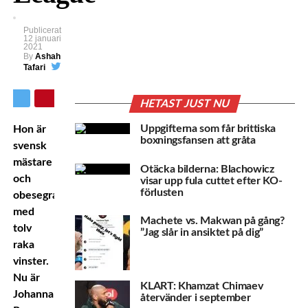
Publicerat
12 januari
2021
By
Ashah
Tafari
HETAST JUST NU
Uppgifterna som får brittiska
Hon är
boxningsfansen att gråta
svensk
mästare
Otäcka bilderna: Blachowicz
och
visar upp fula cuttet efter KO-
förlusten
obesegrad
med
Machete vs. Makwan på gång?
tolv
”Jag slår in ansiktet på dig”
raka
vinster.
Nu är
KLART: Khamzat Chimaev
Johanna
återvänder i september