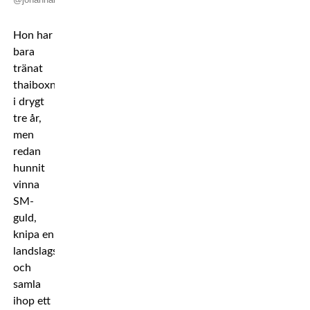
Hon har
bara
tränat
thaiboxning
i drygt
tre år,
men
redan
hunnit
vinna
SM-
guld,
knipa en
landslagsplats
och
samla
ihop ett