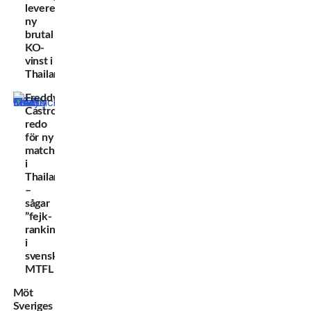
levererar
ny
brutal
KO-
vinst i
Thailand
Freddy
Castro
redo
för ny
match
i
Thailand
–
sågar
”fejk-
ranking”
i
svenska
MTFL
Möt
Sveriges