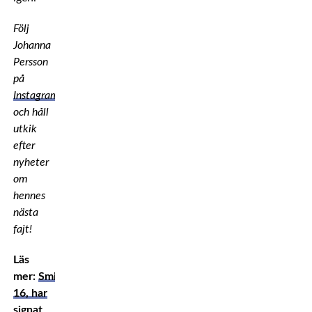
Följ
Johanna
Persson
på
Instagram
och håll
utkik
efter
nyheter
om
hennes
nästa
fajt!
Läs
mer:
Smilla,
16, har
signat