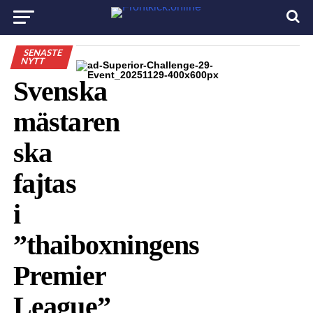
SENASTE
NYTT
Svenska
mästaren
ska
fajtas
i
”thaiboxningens
Premier
League”