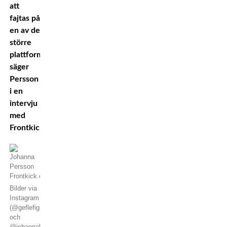
att
fajtas på
en av de
större
plattformarna,
säger
Persson
i en
intervju
med
Frontkick.online.
Bilder via
Instagram
(@geflefightcampmuaythai
och
@johannakpersson)