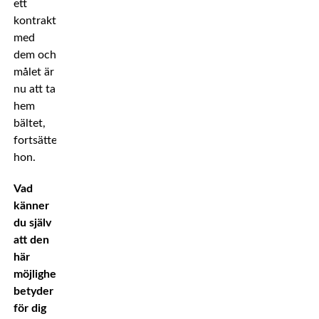
ett
kontrakt
med
dem och
målet är
nu att ta
hem
bältet,
fortsätter
hon.
Vad
känner
du själv
att den
här
möjligheten
betyder
för dig