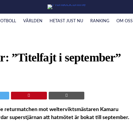
FOTBOLL
VÄRLDEN
HETAST JUST NU
RANKING
OM OSS
: ”Titelfajt i september”
tade returmatchen mot welterviktsmästaren Kamaru
vdar superstjärnan att hatmötet är bokat till september.