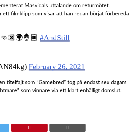
dementerat Masvidals uttalande om returmötet.
tt filmklipp som visar att han redan börjat förbereda
dy 👊🏿🌍🤴🏿
#AndStill
N84kg)
February 26, 2021
en titelfajt som ”Gamebred” tog på endast sex dagars
htmare” som vinnare via ett klart enhälligt domslut.