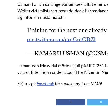
Usman har än så länge varken bekräftat eller 
Welterviktsmästaren postade dock häromdagen e
sig inför sin nästa match.
Training for the next one alrea
pic.twitter.com/gpjGojGBZl
— KAMARU USMAN (@USMA
Usman och Masvidal möttes i juli på UFC 251 i 
varsel. Efter fem ronder stod ”The Nigerian Nig
Följ oss på
Facebook
för senaste nytt om MMA!