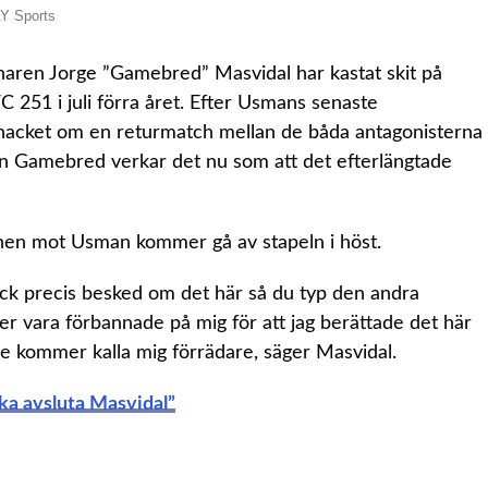
AY Sports
ren Jorge ”Gamebred” Masvidal har kastat skit på
 251 i juli förra året. Efter Usmans senaste
 snacket om en returmatch mellan de båda antagonisterna
 från Gamebred verkar det nu som att det efterlängtade
chen mot Usman kommer gå av stapeln i höst.
fick precis besked om det här så du typ den andra
ara förbannade på mig för att jag berättade det här
De kommer kalla mig förrädare, säger Masvidal.
ka avsluta Masvidal”