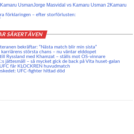
s Kamaru Usman
Jorge Masvidal vs Kamaru Usman 2
Kamaru
ra förklaringen – efter storförlusten:
”
AR SÄKERT ÄVEN
eranen bekräftar: ”Nästa match blir min sista”
karriärens största chans – nu väntar elddopet
 till Ryssland med Khamzat – ställs mot OS-vinnare
s jättesmäll – så mycket gick de back på Vita huset-galan
e UFC får KLOCKREN huvudmatch
skedet: UFC-fighter hittad död