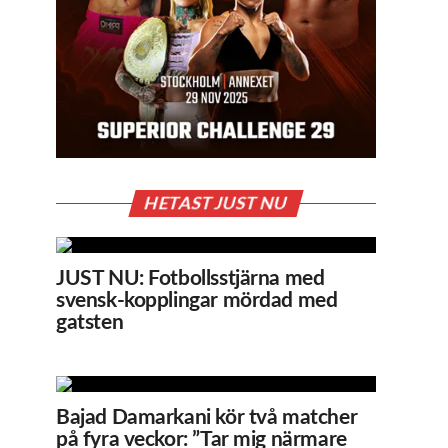
HETAST JUST NU
JUST NU: Fotbollsstjärna med
svensk-kopplingar mördad med
gatsten
Bajad Damarkani kör två matcher
på fyra veckor: ”Tar mig närmare