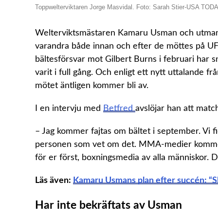
Toppwelterviktaren Jorge Masvidal. Foto: Sarah Stier-USA TOD
Welterviktsmästaren Kamaru Usman och utmana
varandra både innan och efter de möttes på UFC
bältesförsvar mot Gilbert Burns i februari har
varit i full gång. Och enligt ett nytt uttalande
mötet äntligen kommer bli av.
I en intervju med
Betfred
avslöjar han att mat
– Jag kommer fajtas om bältet i september. Vi 
personen som vet om det. MMA-medier kommer v
för er först, boxningsmedia av alla människor. 
Läs även:
Kamaru Usmans plan efter succén: “S
Har inte bekräftats av Usman