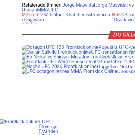
Relaterade ämnen:
Jorge Masvidal
Jorge Masvidal v
Usman
MMA
UFC
Missa inte
Nästa
Så hjälper Khabib missbrukarna
Bisar
i Dagestan
”Drack vin
ANNONS
DU GILL
Populära UFC-vet
UFC-sensationen får 
Nickal drar
UFC:
Uppgifter: Noch
Chockbe
UFC
Sverige
Världen