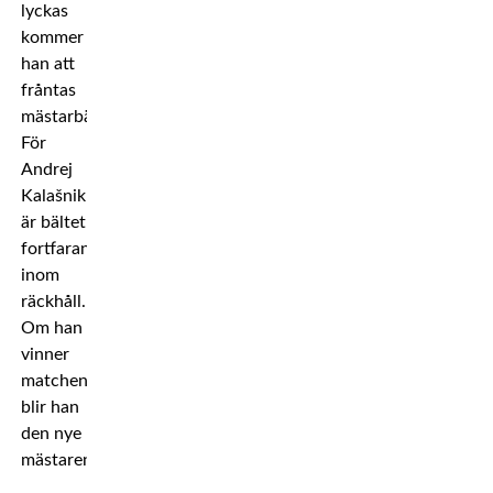
lyckas
kommer
han att
fråntas
mästarbältet.
För
Andrej
Kalašnik
är bältet
fortfarande
inom
räckhåll.
Om han
vinner
matchen
blir han
den nye
mästaren.