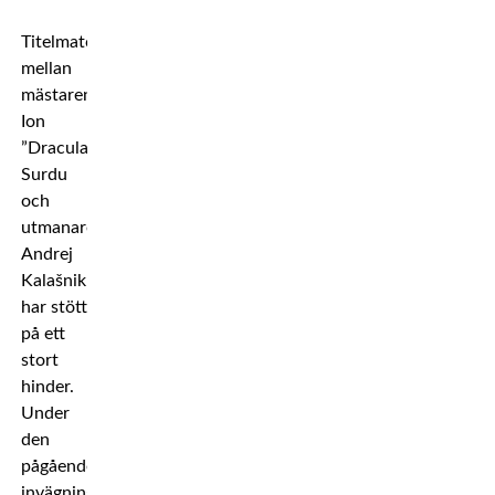
Titelmatchen
mellan
mästaren
Ion
”Dracula”
Surdu
och
utmanaren
Andrej
Kalašnik
har stött
på ett
stort
hinder.
Under
den
pågående
invägningen