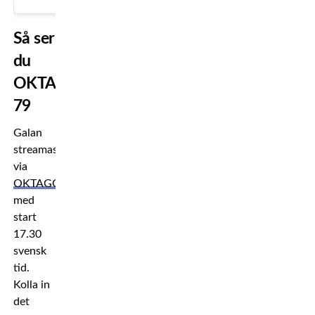
Så ser
du
OKTAGON
79
Galan
streamas
via
OKTAGON.tv
med
start
17.30
svensk
tid.
Kolla in
det