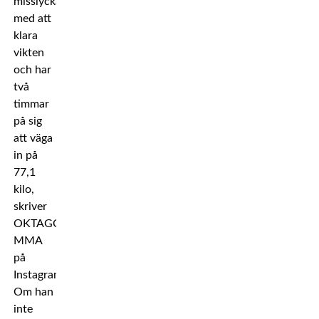
misslyckades
med att
klara
vikten
och har
två
timmar
på sig
att väga
in på
77,1
kilo,
skriver
OKTAGON
MMA
på
Instagram.
Om han
inte