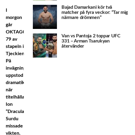
Bajad Damarkani kör två
I
matcher på fyra veckor: ”Tar mig
närmare drömmen”
morgon
går
OKTAGON
Van vs Pantoja 2 toppar UFC
79 av
331 – Arman Tsarukyan
återvänder
stapeln i
Tjeckien.
På
invägningen
uppstod
dramatik
när
titelhållaren
Ion
”Dracula”
Surdu
missade
vikten.