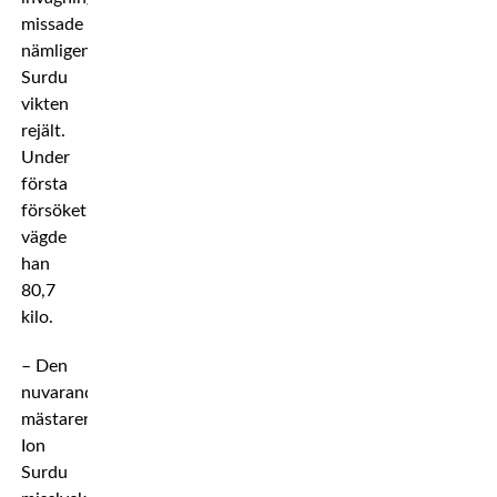
missade
nämligen
Surdu
vikten
rejält.
Under
första
försöket
vägde
han
80,7
kilo.
– Den
nuvarande
mästaren
Ion
Surdu