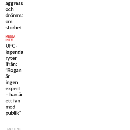
aggression
och
drömmar
om
storhet
MISSA
INTE
UFC-
legendaren
ryter
ifrån:
”Rogan
är
ingen
expert
– han är
ett fan
med
publik”
ANNONS