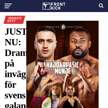
SENASTE
NYTT
JUST
NU:
Dramatik
på
invägningen
för
svensk-
galan