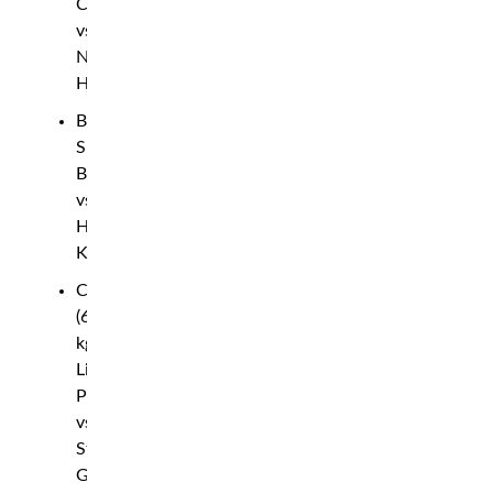
Chotenovsky
vs
Nathan
Haywood
Bantamvikt:
Simon
Bruknar
vs
Harun
Kurt
Catchweight
(63
kg):
Liam
Pitts
vs
Stephan
Guidea