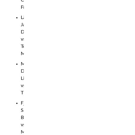
Fry
Lättvikt:
Jakub
Dohnal
vs
Tomáš
Mudroch
Mellanvikt:
Daniel
Ligocki
vs
TBA
Fjädervikt:
Samuel
Bark
vs
Mate