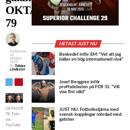
OKTAGON
79
HETAST JUST NU
Publicerat
Beskedet inför EM: ”Vet att jag
31
oktober
håller en hög internationell nivå”
2025
By
Tobias
Lindkvist
Josef Berggren inför
proffsdebuten på FCR 31: ”Vill
visa fint våld”
OKTAGON
JUST NU: Fotbollsstjärna med
79. Foto
svensk-kopplingar mördad med
gatsten
via
YouTube