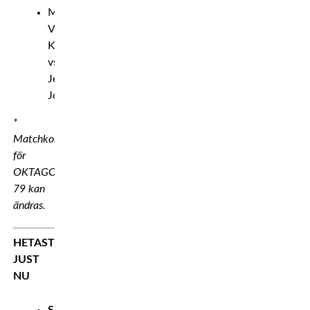
Mellanvikt:
Vašek
Klimša
vs
Jessy
Joaquim
*
Matchkortet
för
OKTAGON
79 kan
ändras.
HETAST
JUST
NU
Sjukaste