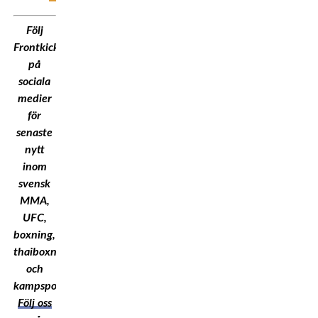
Följ
Frontkick.Online
på
sociala
medier
för
senaste
nytt
inom
svensk
MMA,
UFC,
boxning,
thaiboxning
och
kampsport!
Följ oss