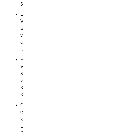
Sanikidze
Lättvikt:
Vladimír
Lengál
vs
Ognjen
Dimić
Fjädervikt:
Václav
Stepan
vs
Karol
Kutyła
Catchweight
(63
kg):
Lukas