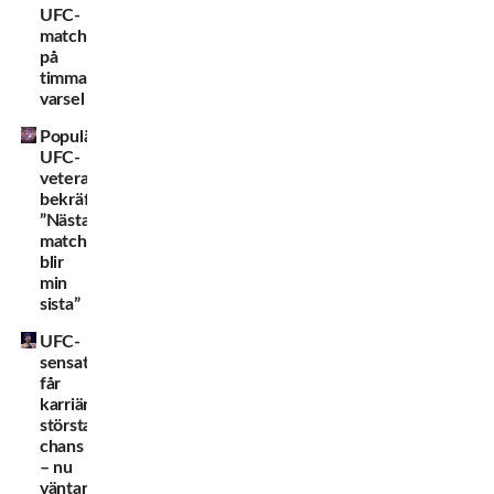
UFC-
match
på
timmars
varsel
Populära
UFC-
veteranen
bekräftar:
”Nästa
match
blir
min
sista”
UFC-
sensationen
får
karriärens
största
chans
– nu
väntar