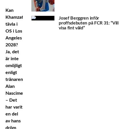
Kan
Khamzat
Josef Berggren inför
proffsdebuten på FCR 31: ”Vill
tävla i
visa fint våld”
OS i Los
Angeles
2028?
Ja, det
är inte
omöjligt
enligt
tränaren
Alan
Nascimento.
– Det
har varit
en del
av hans
dröm