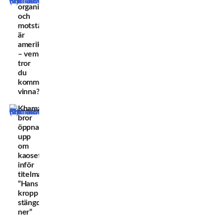
organisationen
och
motståndaren
är
amerikaner
– vem
tror
du
kommer
vinna?”
Khamzats
bror
öppnar
upp
om
kaoset
inför
titelmatchen:
”Hans
kropp
stängde
ner”