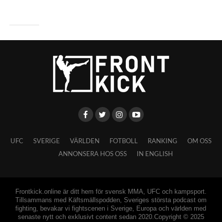
UFC
SVERIGE
VÄRLDEN
FOTBOLL
RANKING
OM OSS
ANNONSERA HOS OSS
IN ENGLISH
Frontkick.online är ditt hem för svensk MMA, UFC och kampsport.
Tillsammans med Käftsmällspodden, Sveriges största podcast om
fighting, bevakar vi fightscenen i Sverige, Europa och världen med
senaste nytt och exklusivt content sedan 2020.Copyright © 2025