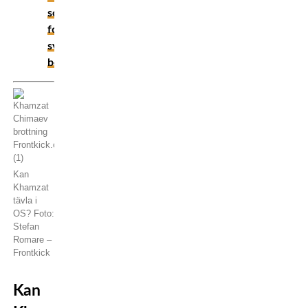
som
formade
svensk
boxning
Kan
Khamzat
tävla i
OS? Foto:
Stefan
Romare –
Frontkick
Kan