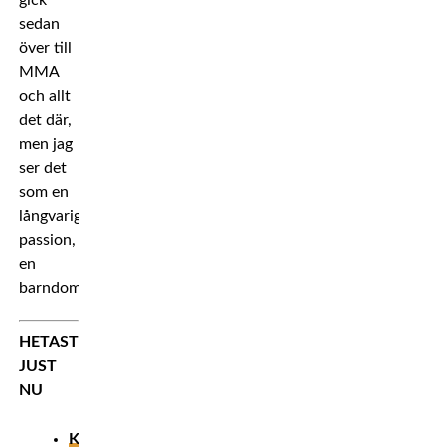
gick
sedan
över till
MMA
och allt
det där,
men jag
ser det
som en
långvarig
passion,
en
barndomsdröm.
HETAST
JUST
NU
Khamzats