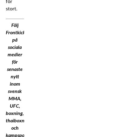
för
stort.
Följ
Frontkick.Online
på
sociala
medier
för
senaste
nytt
inom
svensk
MMA,
UFC,
boxning,
thaiboxning
och
kampsport!