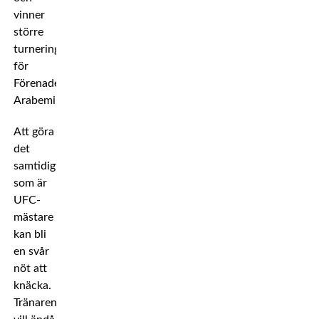
vinner
större
turneringar
för
Förenade
Arabemiraten.
Att göra
det
samtidigt
som är
UFC-
mästare
kan bli
en svår
nöt att
knäcka.
Tränaren