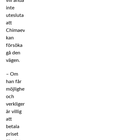
vill ändå
inte
utesluta
att
Chimaev
kan
försöka
gå den
vägen.
– Om
han får
möjligheten
och
verkligen
är villig
att
betala
priset