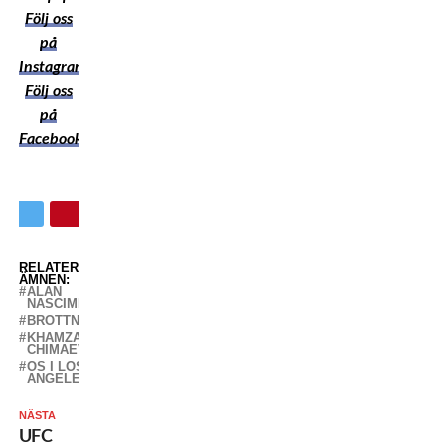
Följ oss
på
Instagram
Följ oss
på
Facebook
RELATERADE
ÄMNEN:
ALAN
NASCIMENTO
BROTTNING
KHAMZAT
CHIMAEV
OS I LOS
ANGELES
NÄSTA
UFC