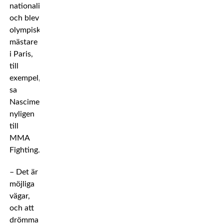
nationalitet
och blev
olympiska
mästare
i Paris,
till
exempel,
sa
Nascimento
nyligen
till
MMA
Fighting.
– Det är
möjliga
vägar,
och att
drömma