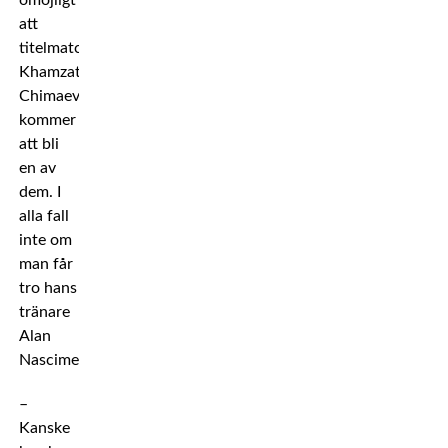
omöjligt
att
titelmatchaktuella
Khamzat
Chimaev
kommer
att bli
en av
dem. I
alla fall
inte om
man får
tro hans
tränare
Alan
Nascimento.
–
Kanske