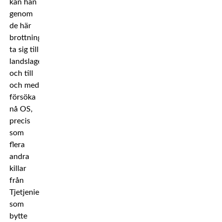
kan han
genom
de här
brottningslägren
ta sig till
landslaget
och till
och med
försöka
nå OS,
precis
som
flera
andra
killar
från
Tjetjenien
som
bytte