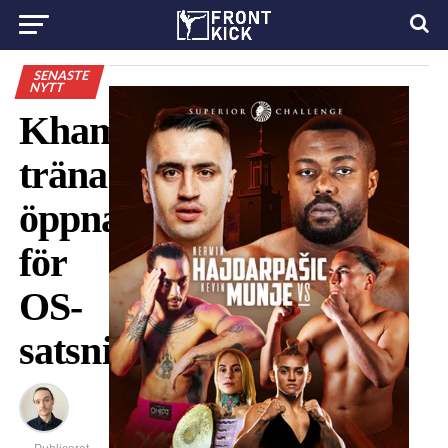
SENASTE
NYTT
Khamzats
tränare
öppnar
för
OS-
satsning