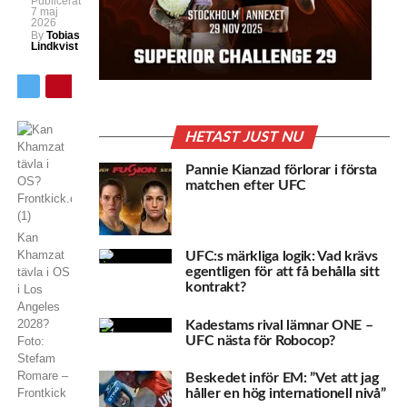
Publicerat
7 maj
2026
By
Tobias
Lindkvist
HETAST JUST NU
Pannie Kianzad förlorar i första
matchen efter UFC
Kan
Khamzat
UFC:s märkliga logik: Vad krävs
egentligen för att få behålla sitt
tävla i OS
kontrakt?
i Los
Angeles
2028?
Kadestams rival lämnar ONE –
UFC nästa för Robocop?
Foto:
Stefam
Romare –
Beskedet inför EM: ”Vet att jag
Frontkick
håller en hög internationell nivå”