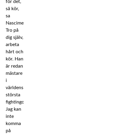
för det,
så kör,
sa
Nascimento.
Tro på
dig själv,
arbeta
hårt och
kör. Han
är redan
mästare
i
världens
största
fightingorganisation.
Jag kan
inte
komma
på