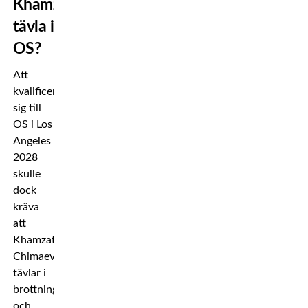
Khamzat
tävla i
OS?
Att
kvalificera
sig till
OS i Los
Angeles
2028
skulle
dock
kräva
att
Khamzat
Chimaev
tävlar i
brottning
och