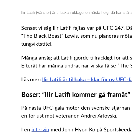
Ilir Latifi (vänster) är tillbaka i oktagonen nästa helg, då han
Senast vi såg Ilir Latifi fajtas var på UFC 247. 
“The Black Beast” Lewis, som nu planeras möta 
tungviktstitel
.
Många ansåg att Latifi gjorde tillräckligt för a
Efteråt har många undrat när vi ska få se “The
Läs mer:
Ilir Latifi är tillbaka – klar för ny UFC-f
Boser: ”Ilir Latifi kommer gå framåt”
På nästa UFC-gala möter den svenske stjärnan
en förlust mot veteranen Andrei Arlovski.
I en
intervju
med John Hyon Ko på Sportskeeda