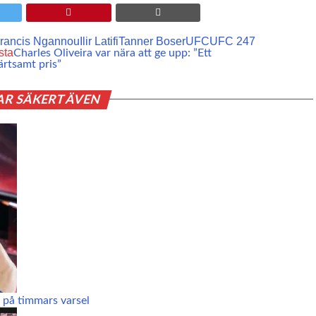
rancis Ngannou
Ilir Latifi
Tanner Boser
UFC
UFC 247
sta
Charles Oliveira var nära att ge upp: ”Ett
rtsamt pris”
AR SÄKERT ÄVEN
 på timmars varsel