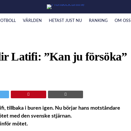
FOTBOLL
VÄRLDEN
HETAST JUST NU
RANKING
OM OSS
lir Latifi: ”Kan ju försöka”
ifi, tillbaka i buren igen. Nu börjar hans motståndare
ötet med den svenske stjärnan.
 inför mötet.