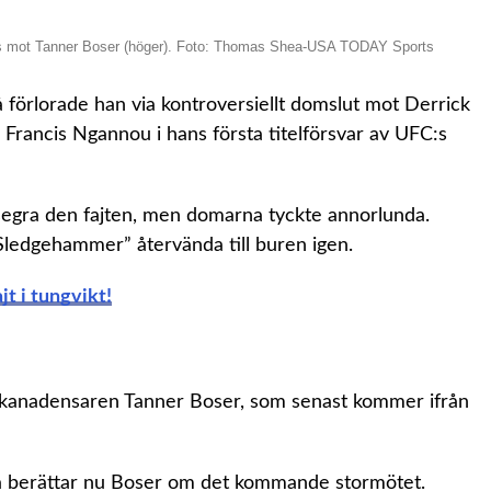
 ställs mot Tanner Boser (höger). Foto: Thomas Shea-USA TODAY Sports
Då förlorade han via kontroversiellt domslut mot Derrick
Francis Ngannou i hans första titelförsvar av UFC:s
tt segra den fajten, men domarna tyckte annorlunda.
 Sledgehammer” återvända till buren igen.
ajt i tungvikt!
 kanadensaren Tanner Boser, som senast kommer ifrån
 berättar nu Boser om det kommande stormötet.