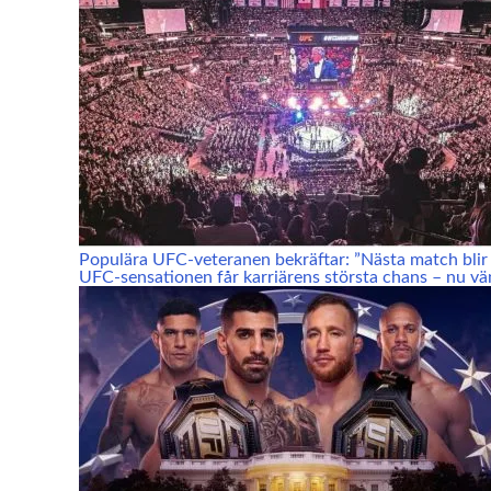
Populära UFC-veteranen bekräftar: ”Nästa match blir 
UFC-sensationen får karriärens största chans – nu vä