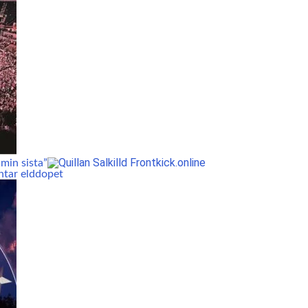
min sista”
ntar elddopet