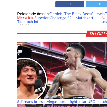
Relaterade ämnen:
Derrick "The Black Beast" Lewis
F
Missa inte
Nä
Superior Challenge 22 – Matchkort,
Tider och Info
smä
ANNONS
DU GILL
Stjärnans brorsa tvingas bort – fighter tar UFC-match