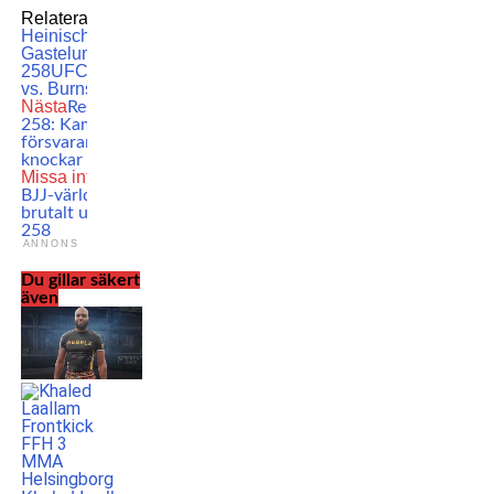
Relaterade ämnen:
Ian
Heinisch
Kelvin
Gastelum
MMA
UFC
UFC
258
UFC 258: Usman
vs. Burns
Nästa
Resultat från UFC
258: Kamaru Usman
försvarar titeln igen –
knockar Burns
Missa inte
Flerfaldige
BJJ-världsmästaren
brutalt utstrypt på UFC
258
ANNONS
Du gillar säkert
även