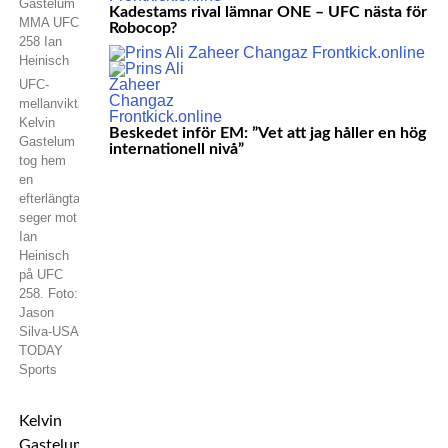
Kadestams rival lämnar ONE – UFC nästa för
Robocop?
UFC-
mellanviktaren
Kelvin
Beskedet inför EM: ”Vet att jag håller en hög
Gastelum
internationell nivå”
tog hem
en
efterlängtad
seger mot
Ian
Heinisch
på UFC
258. Foto:
Jason
Silva-USA
TODAY
Sports
Kelvin
Gastelum