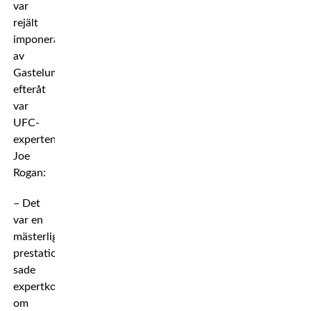
var
rejält
imponerad
av
Gastelum
efteråt
var
UFC-
experten
Joe
Rogan:
– Det
var en
mästerlig
prestation,
sade
expertkommentatorn
om