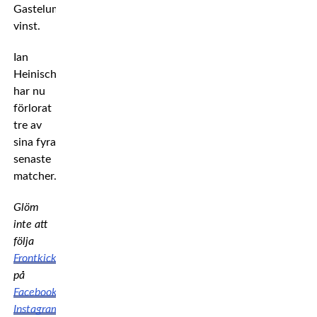
Gastelums
vinst.
Ian
Heinisch
har nu
förlorat
tre av
sina fyra
senaste
matcher.
Glöm
inte att
följa
Frontkick
på
Facebook
,
Instagram