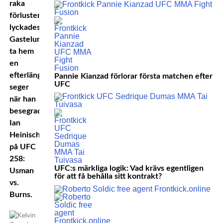
raka
förluster
lyckades
Gastelum
ta hem
en
efterlängtad
Pannie Kianzad förlorar första matchen efter
UFC
seger
när han
besegrade
Ian
Heinisch
på UFC
258:
UFC:s märkliga logik: Vad krävs egentligen
Usman
för att få behålla sitt kontrakt?
vs.
Burns.