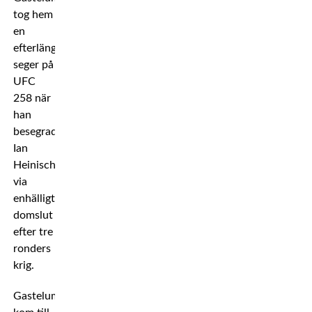
tog hem
en
efterlängtad
seger på
UFC
258 när
han
besegrade
Ian
Heinisch
via
enhälligt
domslut
efter tre
ronders
krig.
Gastelum