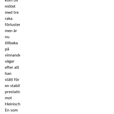
kom till
mötet
med tre
raka
förluster
men är
nu
tillbaka
på
vinnande
vägar
efter att
han
stått för
en stabil
prestation
mot
Heinisch.
En som