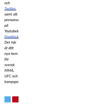
och
Twitter,
samt att
prenumerera
på
Youtubekanalen
Frontkick.online
!
Det här
är ditt
nya hem
för
svensk
MMA,
UFC och
kampsport.