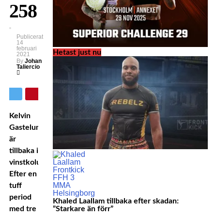
258
Publicerat
14
februari
Hetast just nu
2021
By
Johan
Taliercio
Kelvin
Gastelum
är
tillbaka i
vinstkolumnen.
Efter en
tuff
period
Khaled Laallam tillbaka efter skadan:
med tre
”Starkare än förr”