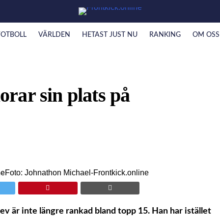
FOTBOLL
VÄRLDEN
HETAST JUST NU
RANKING
OM OSS
rar sin plats på
Foto: Johnathon Michael-Frontkick.online
r inte längre rankad bland topp 15. Han har istället