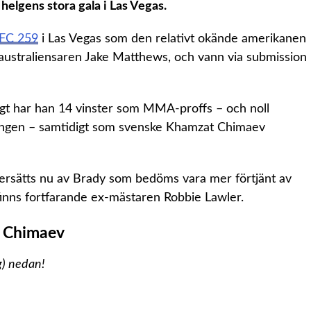
 helgens stora gala i Las Vegas.
UFC 259
i Las Vegas som den relativt okände amerikanen
 australiensaren Jake Matthews, och vann via submission
gt har han 14 vinster som MMA-proffs – och noll
kingen – samtidigt som svenske Khamzat Chimaev
 ersätts nu av Brady som bedöms vara mer förtjänt av
finns fortfarande ex-mästaren Robbie Lawler.
 Chimaev
g) nedan!