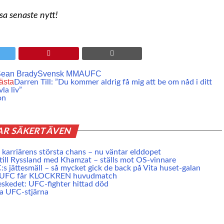
ssa senaste nytt!
ean Brady
Svensk MMA
UFC
ästa
Darren Till: ”Du kommer aldrig få mig att be om nåd i ditt
vla liv”
on
AR SÄKERT ÄVEN
karriärens största chans – nu väntar elddopet
 till Ryssland med Khamzat – ställs mot OS-vinnare
s jättesmäll – så mycket gick de back på Vita huset-galan
e UFC får KLOCKREN huvudmatch
skedet: UFC-fighter hittad död
ta UFC-stjärna