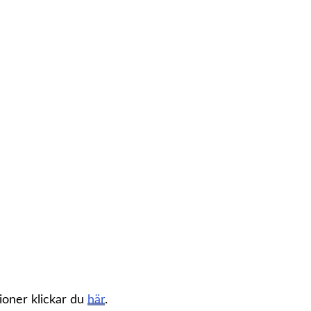
sioner klickar du
här
.