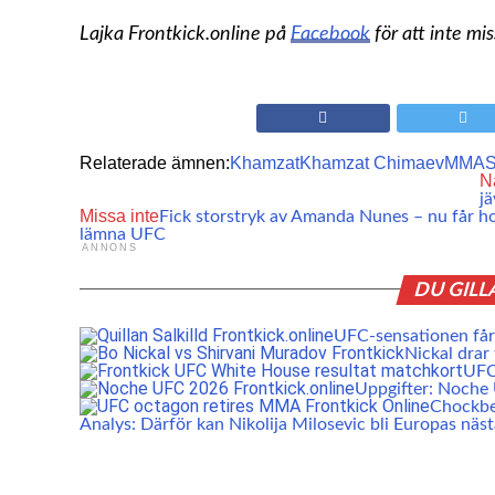
Lajka Frontkick.online på
Facebook
för att inte mi
Relaterade ämnen:
Khamzat
Khamzat Chimaev
MMA
S
N
jä
Missa inte
Fick storstryk av Amanda Nunes – nu får h
lämna UFC
ANNONS
DU GILL
UFC-sensationen får 
Nickal drar
UFC:
Uppgifter: Noch
Chockbe
Analys: Därför kan Nikolija Milosevic bli Europas näs