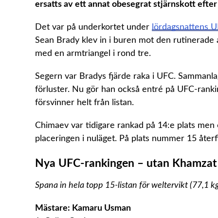
ersatts av ett annat obesegrat stjärnskott efter
Det var på underkortet under
lördagsnattens 
Sean Brady klev in i buren mot den rutinerade
med en armtriangel i rond tre.
Segern var Bradys fjärde raka i UFC. Sammanla
förluster. Nu gör han också entré på UFC-ran
försvinner helt från listan.
Chimaev var tidigare rankad på 14:e plats men
placeringen i nuläget. På plats nummer 15 åter
Nya UFC-rankingen – utan Khamzat
Spana in hela topp 15-listan för weltervikt (77,1 k
Mästare: Kamaru Usman