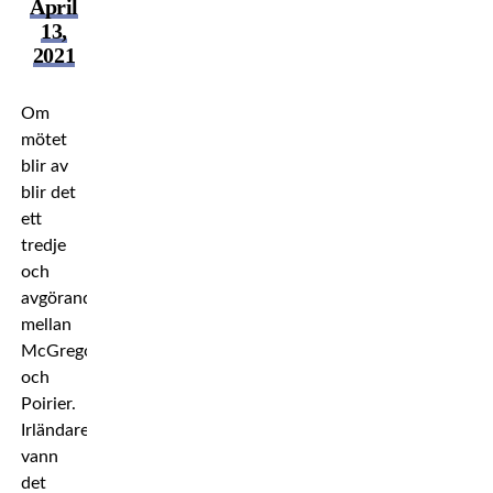
April
13,
2021
Om
mötet
blir av
blir det
ett
tredje
och
avgörande
mellan
McGregor
och
Poirier.
Irländaren
vann
det