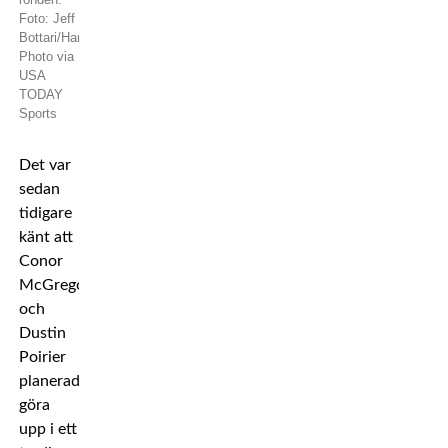
Foto: Jeff
Bottari/Handout
Photo via
USA
TODAY
Sports
Det var
sedan
tidigare
känt att
Conor
McGregor
och
Dustin
Poirier
planerades
göra
upp i ett