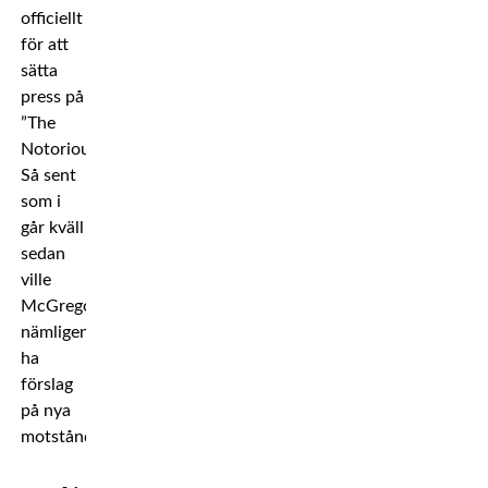
officiellt
för att
sätta
press på
”The
Notorious”.
Så sent
som i
går kväll
sedan
ville
McGregor
nämligen
ha
förslag
på nya
motståndare.