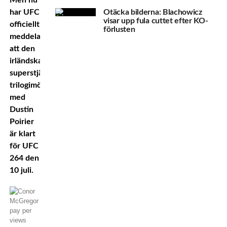
Men nu
har UFC
Otäcka bilderna: Blachowicz
visar upp fula cuttet efter KO-
officiellt
förlusten
meddelat
att den
irländska
superstjärnans
trilogimöte
med
Dustin
Poirier
är klart
för UFC
264 den
10 juli.