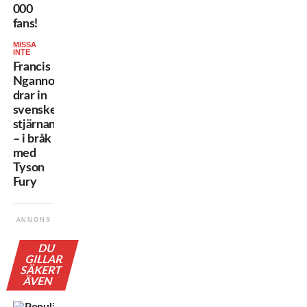
000
fans!
MISSA
INTE
Francis
Ngannou
drar in
svenske
stjärnan
– i bråk
med
Tyson
Fury
ANNONS
DU
GILLAR
SÄKERT
ÄVEN