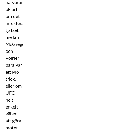
närvarande
oklart
om det
infekterade
tjafset
mellan
McGregor
och
Poirier
bara var
ett PR-
trick,
eller om
UFC
helt
enkelt
väljer
att göra
mötet