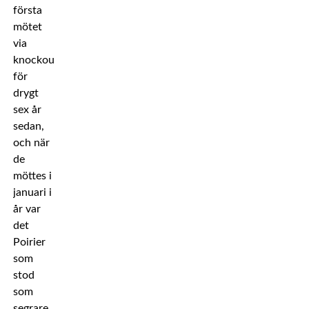
första
mötet
via
knockout
för
drygt
sex år
sedan,
och när
de
möttes i
januari i
år var
det
Poirier
som
stod
som
segrare