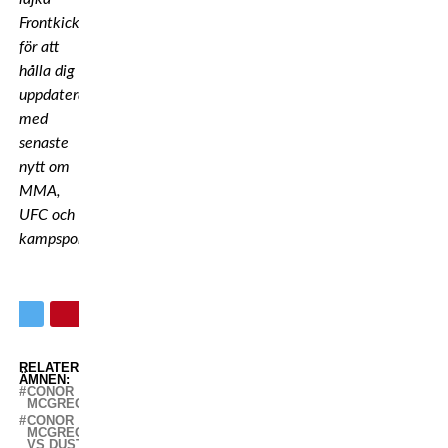
Frontkicks
Facebooksida
för att
hålla dig
uppdaterad
med
senaste
nytt om
MMA,
UFC och
kampsport!
RELATERADE
ÄMNEN:
CONOR
MCGREGOR
CONOR
MCGREGOR
VS DUSTIN