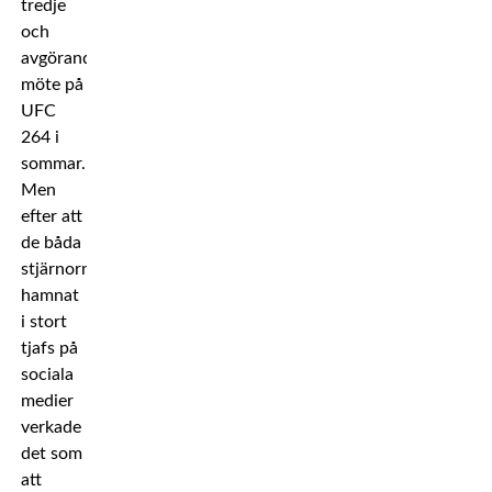
tredje
och
avgörande
möte på
UFC
264 i
sommar.
Men
efter att
de båda
stjärnorna
hamnat
i stort
tjafs på
sociala
medier
verkade
det som
att