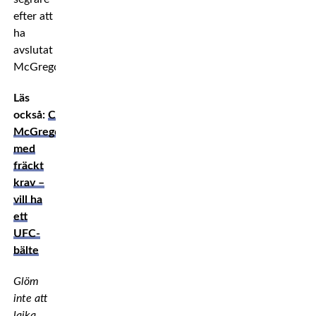
efter att
ha
avslutat
McGregor.
Läs
också:
Conor
McGregor
med
fräckt
krav –
vill ha
ett
UFC-
bälte
Glöm
inte att
lajka