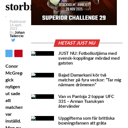
storbråket
Publicerat
14 april
2021
By
Johan
Taliercio
HETAST JUST NU
JUST NU: Fotbollsstjärna med
svensk-kopplingar mördad med
gatsten
Conor
McGregor
Bajad Damarkani kör två
matcher på fyra veckor: ”Tar mig
gick
närmare drömmen”
nyligen
ut sade
Van vs Pantoja 2 toppar UFC
att
331 – Arman Tsarukyan
återvänder
matchen
var
Uppgifterna som får brittiska
inställd.
boxningsfansen att gråta