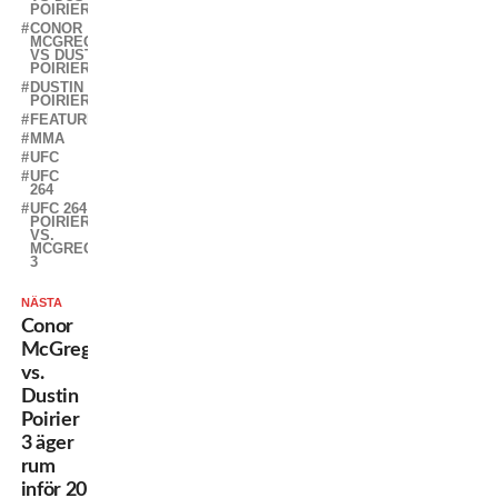
POIRIER
CONOR
MCGREGOR
VS DUSTIN
POIRIER 3
DUSTIN
POIRIER
FEATURED
MMA
UFC
UFC
264
UFC 264:
POIRIER
VS.
MCGREGOR
3
NÄSTA
Conor
McGregor
vs.
Dustin
Poirier
3 äger
rum
inför 20