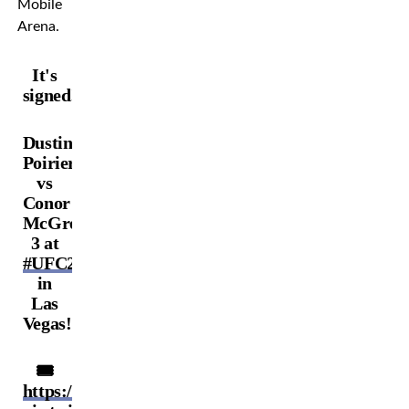
Mobile
Arena.
It's
signed!
Dustin
Poirier
vs
Conor
McGregor
3 at
#UFC264
in
Las
Vegas!!
🎟️
https://t.co/3cDncyuuHF