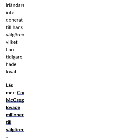
irländaren
inte
donerat
till hans
välgörenhetsstiftelse,
vilket
han
tidigare
hade
lovat.
Läs
mer:
Conor
McGregor
lovade
miljoner
till
välgörenhet
–