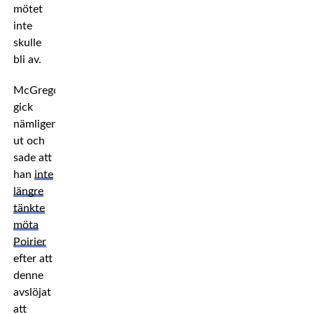
mötet
inte
skulle
bli av.
McGregor
gick
nämligen
ut och
sade att
han
inte
längre
tänkte
möta
Poirier
efter att
denne
avslöjat
att