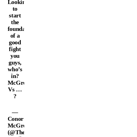
Looking
to
start
the
foundations
of a
good
fight
you
guys,
who’s
in?
McGregor
Vs …
?
—
Conor
McGregor
(@TheNotoriousMMA)