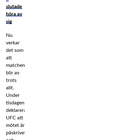
slutade
höra av
sig
Nu
verkar
det som
att
matchen
blir av
trots
allt.
Under
tisdagen
deklarerade
UFC att
mötet är
påskrivet