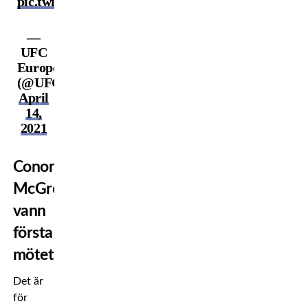
pic.twitter.com/KU7usyz1u8
—
UFC
Europe
(@UFCEurope)
April
14,
2021
Conor
McGregor
vann
första
mötet
Det är
för