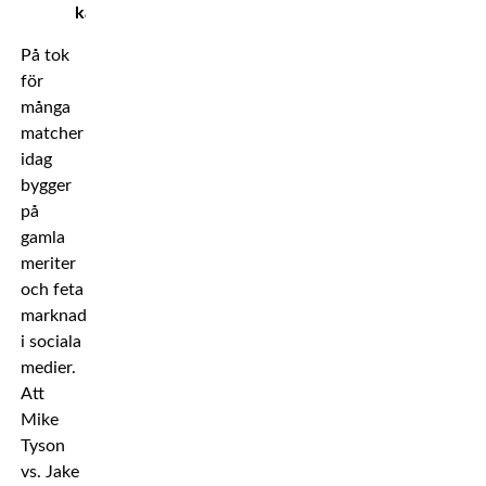
kampsporten!
På tok
för
många
matcher
idag
bygger
på
gamla
meriter
och feta
marknadsföringskampanjer
i sociala
medier.
Att
Mike
Tyson
vs. Jake