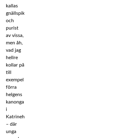
kallas
gnällspik
och
purist
av vissa,
men åh,
vad jag
hellre
kollar på
till
exempel
förra
helgens
kanongala
i
Katrineholm
– där
unga