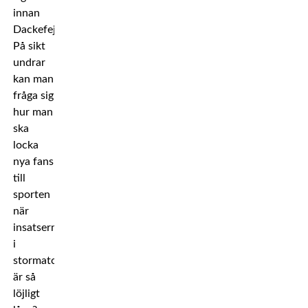
innan
Dackefejden.
På sikt
undrar
kan man
fråga sig
hur man
ska
locka
nya fans
till
sporten
när
insatserna
i
stormatcherna
är så
löjligt