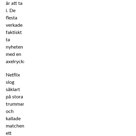
är att ta
i. De
flesta
verkade
faktiskt
ta
nyheten
med en
axelryckning.
Netflix
slog
såklart
på stora
trumman
och
kallade
matchen
ett