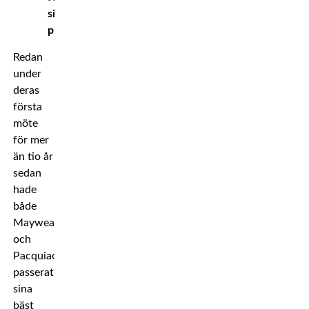
sin
prime!
Redan
under
deras
första
möte
för mer
än tio år
sedan
hade
både
Mayweather
och
Pacquiao
passerat
sina
bäst