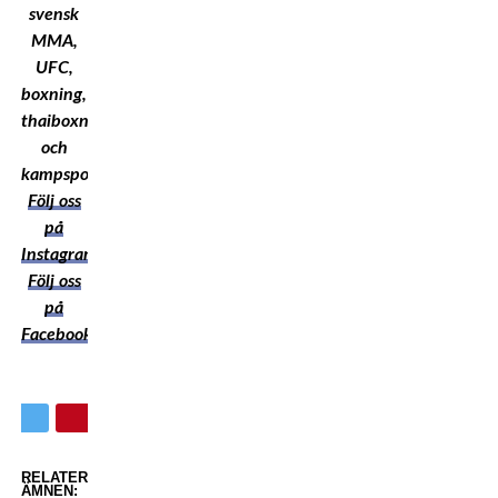
svensk
MMA,
UFC,
boxning,
thaiboxning
och
kampsport!
Följ oss
på
Instagram
Följ oss
på
Facebook
RELATERADE
ÄMNEN: