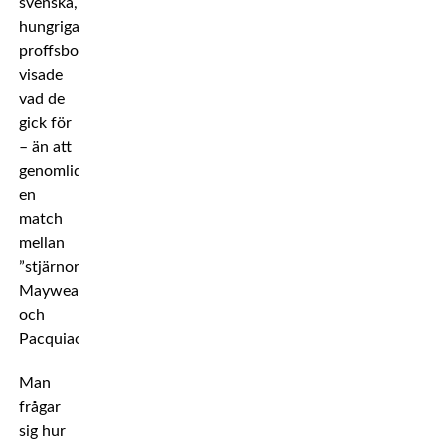
svenska,
hungriga
proffsboxare
visade
vad de
gick för
– än att
genomlida
en
match
mellan
”stjärnorna”
Mayweather
och
Pacquiao.
Man
frågar
sig hur