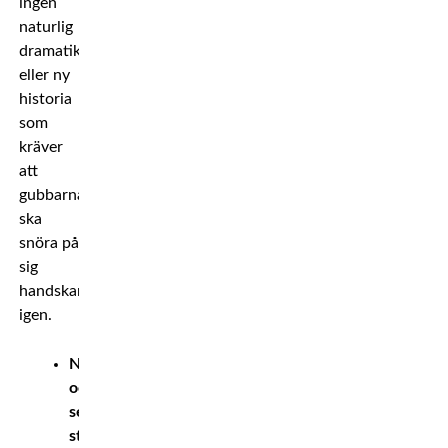
ingen
naturlig
dramatik
eller ny
historia
som
kräver
att
gubbarna
ska
snöra på
sig
handskarna
igen.
Nostalgi
och
sensation
styr