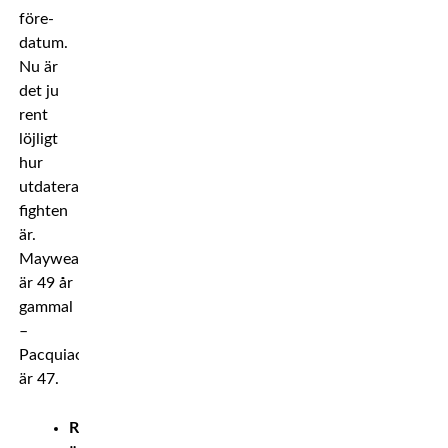
före-
datum.
Nu är
det ju
rent
löjligt
hur
utdaterad
fighten
är.
Mayweather
är 49 år
gammal
–
Pacquiao
är 47.
Rivaliteten