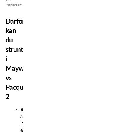
Instagram
Därför
kan
du
strunta
i
Mayweather
vs
Pacquiao
2
Båda
är
långt
förbi