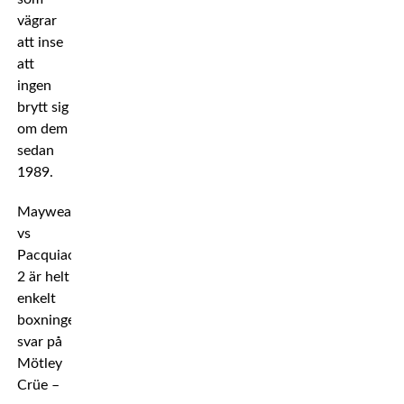
vägrar
att inse
att
ingen
brytt sig
om dem
sedan
1989.
Mayweather
vs
Pacquiao
2 är helt
enkelt
boxningens
svar på
Mötley
Crüe –