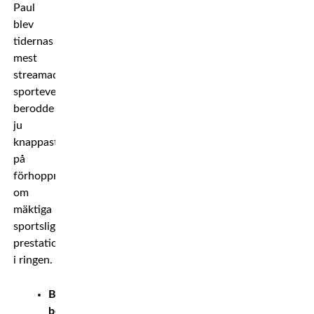
Paul
blev
tidernas
mest
streamade
sportevent
berodde
ju
knappast
på
förhoppningar
om
mäktiga
sportsliga
prestationer
i ringen.
Boxningen
behöver