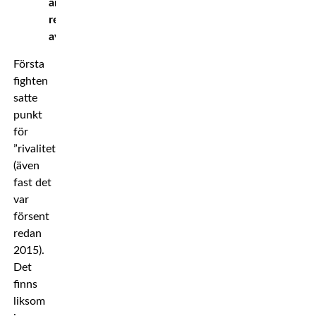
är
redan
avgjord!
Första
fighten
satte
punkt
för
”rivaliteten”
(även
fast det
var
försent
redan
2015).
Det
finns
liksom