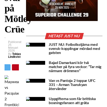
på
Mötley
Crüe
HETAST JUST NU
Publicerat
JUST NU: Fotbollsstjärna med
25
februari
svensk-kopplingar mördad med
2026
gatsten
By
Tobias
Lindkvist
Bajad Damarkani kör två
matcher på fyra veckor: ”Tar mig
närmare drömmen”
Van vs Pantoja 2 toppar UFC
331 – Arman Tsarukyan
återvänder
Uppgifterna som får brittiska
boxningsfansen att gråta