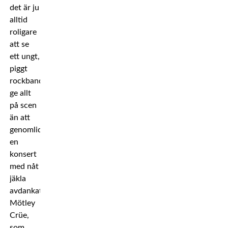
det är ju
alltid
roligare
att se
ett ungt,
piggt
rockband
ge allt
på scen
än att
genomlida
en
konsert
med nåt
jäkla
avdankat
Mötley
Crüe,
som