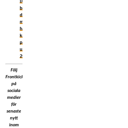
svenska
boxare
du
måste
ha
koll
på
under
2026
Följ
Frontkick.Online
på
sociala
medier
för
senaste
nytt
inom