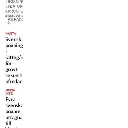
BOXNING
FEATURED
KRÖNIKA
MAYWEATHER
VS PACQUIAO
2
NÄSTA
Svensk
boxningstränare
i
rättegång
för
grovt
sexuellt
ofredande
MISSA
INTE
Fyra
svenska
boxare
uttagna
till