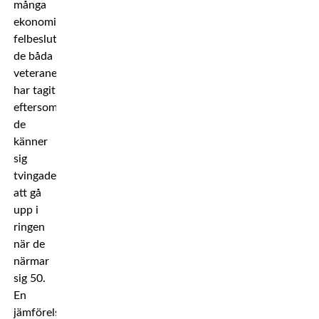
många
ekonomiska
felbeslut
de båda
veteranerna
har tagit
eftersom
de
känner
sig
tvingade
att gå
upp i
ringen
när de
närmar
sig 50.
En
jämförelse: