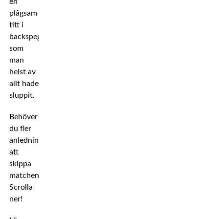
en
plågsam
titt i
backspegeln
som
man
helst av
allt hade
sluppit.
Behöver
du fler
anledningar
att
skippa
matchen?
Scrolla
ner!