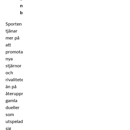
nytt
blod!
Sporten
tjänar
mer på
att
promota
nya
stjärnor
och
rivaliteter
än på
återupprepade
gamla
dueller
som
utspelade
sig