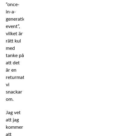
”once-
in-a-
generation
event”,
vilket är
rätt kul
med
tanke på
att det
är en
returmatch
vi
snackar
om.
Jag vet
att jag
kommer
att