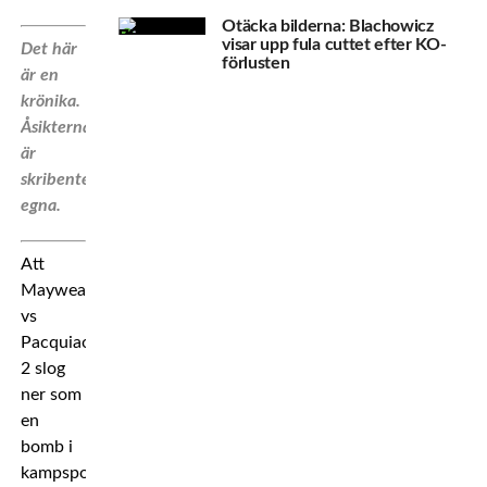
Otäcka bilderna: Blachowicz
visar upp fula cuttet efter KO-
Det här
förlusten
är en
krönika.
Åsikterna
är
skribentens
egna.
Att
Mayweather
vs
Pacquiao
2 slog
ner som
en
bomb i
kampsportsvärlden