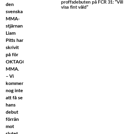
proffsdebuten på FCR 31: ”Vill
den
visa fint våld”
svenska
MMA-
stjärnan
Liam
Pitts har
skrivit
på för
OKTAGON
MMA.
– Vi
kommer
nog inte
att få se
hans
debut
förrän
mot
slutet