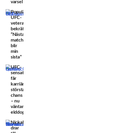
varsel
Populära
UFC-
veteranen
bekräftar:
”Nästa
match
blir
min
sista”
UFC-
sensationen
får
karriärens
största
chans
– nu
väntar
elddopet
Nickal
drar