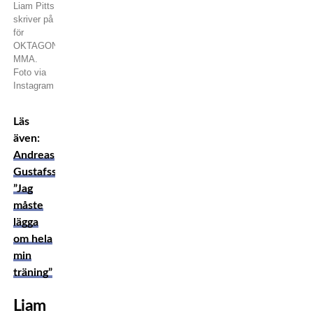
Liam Pitts
skriver på
för
OKTAGON
MMA.
Foto via
Instagram
Läs
även:
Andreas
Gustafsson:
”Jag
måste
lägga
om hela
min
träning”
Liam