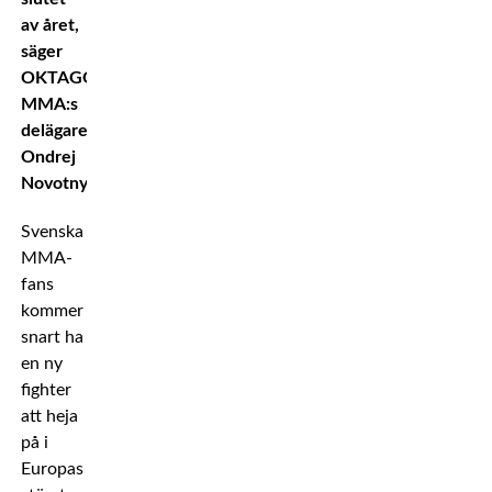
av året,
säger
OKTAGON
MMA:s
delägare
Ondrej
Novotny.
Svenska
MMA-
fans
kommer
snart ha
en ny
fighter
att heja
på i
Europas