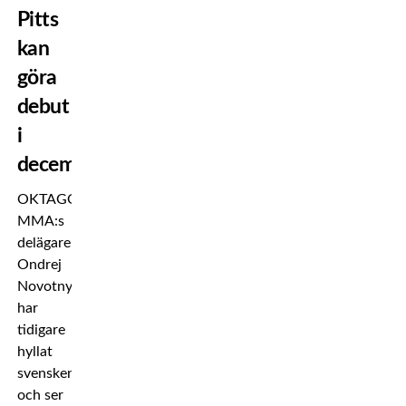
Pitts
kan
göra
debut
i
december
OKTAGON
MMA:s
delägare
Ondrej
Novotny
har
tidigare
hyllat
svensken
och ser