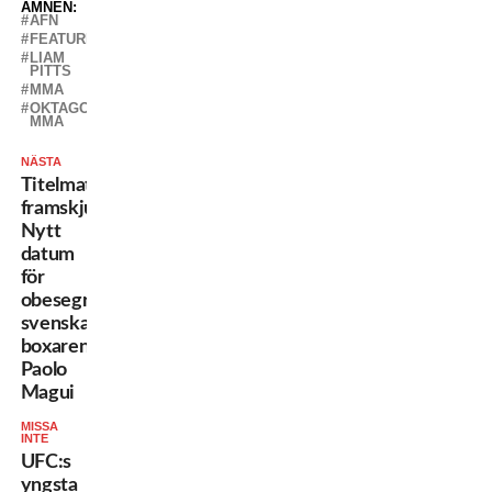
ÄMNEN:
AFN
FEATURED
LIAM
PITTS
MMA
OKTAGON
MMA
NÄSTA
Titelmatchen
framskjuten:
Nytt
datum
för
obesegrade
svenska
boxaren
Paolo
Magui
MISSA
INTE
UFC:s
yngsta