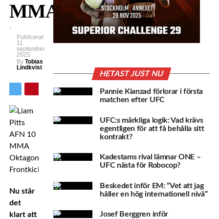
MMA
Publicerat
11
september
2025
By
Tobias
Lindkvist
HETAST JUST NU
Pannie Kianzad förlorar i första
matchen efter UFC
UFC:s märkliga logik: Vad krävs
egentligen för att få behålla sitt
kontrakt?
Kadestams rival lämnar ONE –
UFC nästa för Robocop?
Beskedet inför EM: ”Vet att jag
Nu står
håller en hög internationell nivå”
det
Josef Berggren inför
klart att