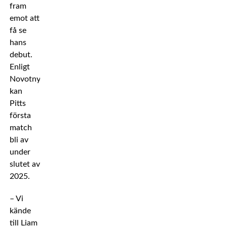
fram
emot att
få se
hans
debut.
Enligt
Novotny
kan
Pitts
första
match
bli av
under
slutet av
2025.
– Vi
kände
till Liam