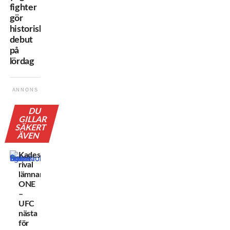
fighter
gör
historisk
debut
på
lördag
ANNONS
DU
GILLAR
SÄKERT
ÄVEN
Kadestams
rival
lämnar
ONE
–
UFC
nästa
för