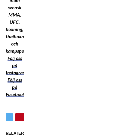
inom
svensk
MMA,
UFC,
boxning,
thaiboxning
och
kampsport!
Följ oss
på
Instagram
Följ oss
på
Facebook
RELATERADE