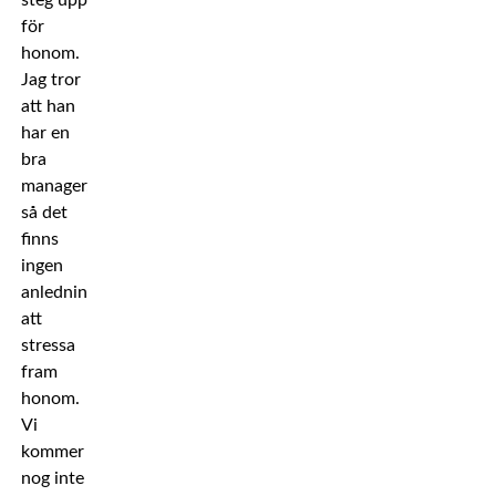
steg upp
för
honom.
Jag tror
att han
har en
bra
manager,
så det
finns
ingen
anledning
att
stressa
fram
honom.
Vi
kommer
nog inte