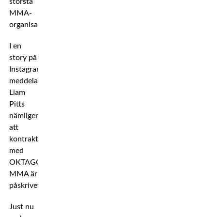
största
MMA-
organisation.
I en
story på
Instagram
meddelar
Liam
Pitts
nämligen
att
kontraktet
med
OKTAGON
MMA är
påskrivet.
Just nu