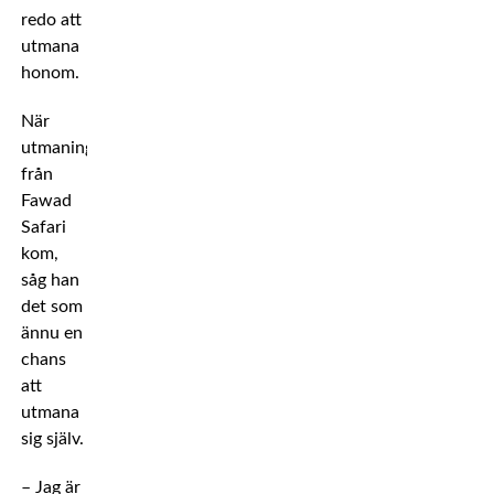
redo att
utmana
honom.
När
utmaningen
från
Fawad
Safari
kom,
såg han
det som
ännu en
chans
att
utmana
sig själv.
– Jag är