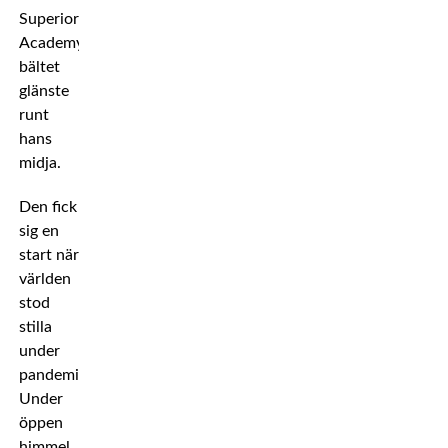
Superior
Academy-
bältet
glänste
runt
hans
midja.
Den fick
sig en
start när
världen
stod
stilla
under
pandemin.
Under
öppen
himmel