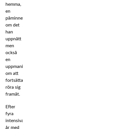
hemma,
en
påminnelse
om det
han
uppnått
men
också
en
uppmaning
om att
fortsätta
röra sig
framåt.
Efter
fyra
intensiva
år med