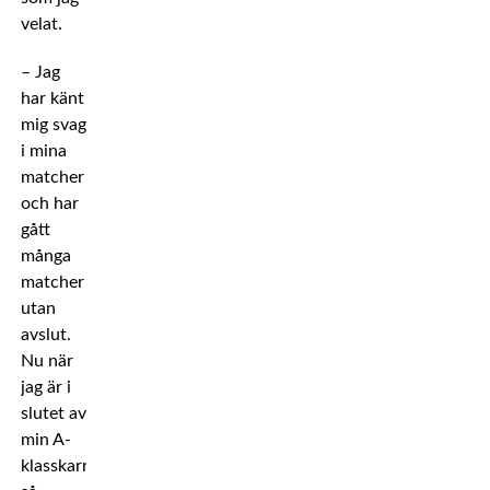
velat.
– Jag
har känt
mig svag
i mina
matcher
och har
gått
många
matcher
utan
avslut.
Nu när
jag är i
slutet av
min A-
klasskarriär