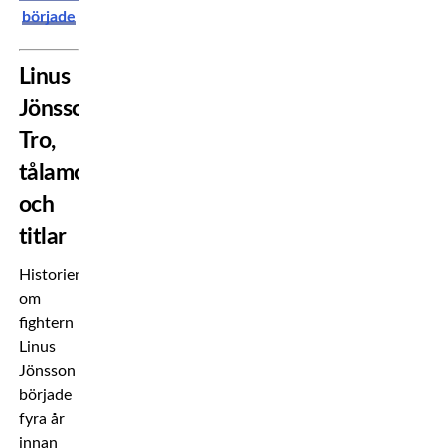
började
Linus
Jönsson:
Tro,
tålamod
och
titlar
Historien
om
fightern
Linus
Jönsson
började
fyra år
innan