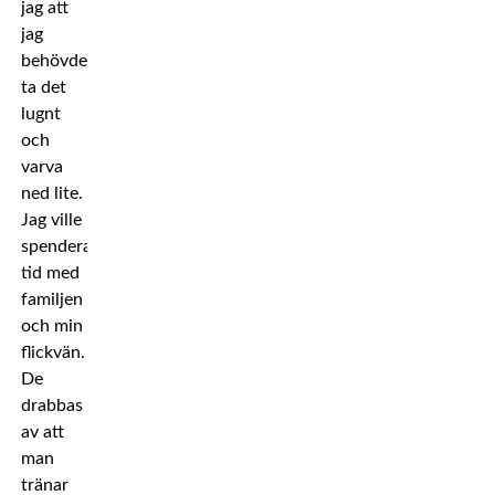
jag att
jag
behövde
ta det
lugnt
och
varva
ned lite.
Jag ville
spendera
tid med
familjen
och min
flickvän.
De
drabbas
av att
man
tränar