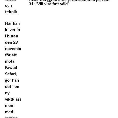
31: ”Vill visa fint våld”
och
teknik.
När han
kliver in
i buren
den 29
november
för att
möta
Fawad
Safari,
gör han
det i en
ny
viktklass,
men
med