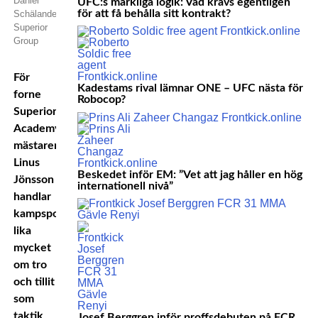
Daniel
UFC:s märkliga logik: Vad krävs egentligen
för att få behålla sitt kontrakt?
Schälander,
Superior
Group
För
Kadestams rival lämnar ONE – UFC nästa för
forne
Robocop?
Superior
Academy-
mästaren
Linus
Beskedet inför EM: ”Vet att jag håller en hög
Jönsson
internationell nivå”
handlar
kampsport
lika
mycket
om tro
och tillit
som
taktik
Josef Berggren inför proffsdebuten på FCR