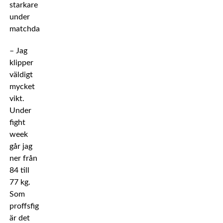
starkare
under
matchdagen.
– Jag
klipper
väldigt
mycket
vikt.
Under
fight
week
går jag
ner från
84 till
77 kg.
Som
proffsfighter
är det