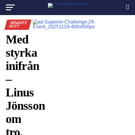
SENASTE
NYTT
Med
styrka
inifrån
–
Linus
Jönsson
om
tro,