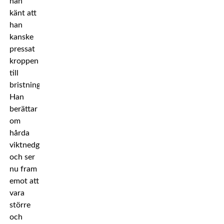
han
känt att
han
kanske
pressat
kroppen
till
bristningsgränsen.
Han
berättar
om
hårda
viktnedgångar
och ser
nu fram
emot att
vara
större
och