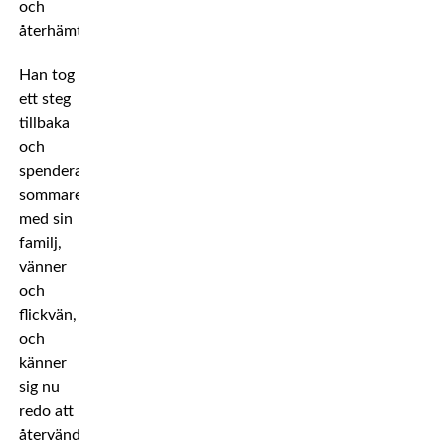
och
återhämtning.
Han tog
ett steg
tillbaka
och
spenderade
sommaren
med sin
familj,
vänner
och
flickvän,
och
känner
sig nu
redo att
återvända