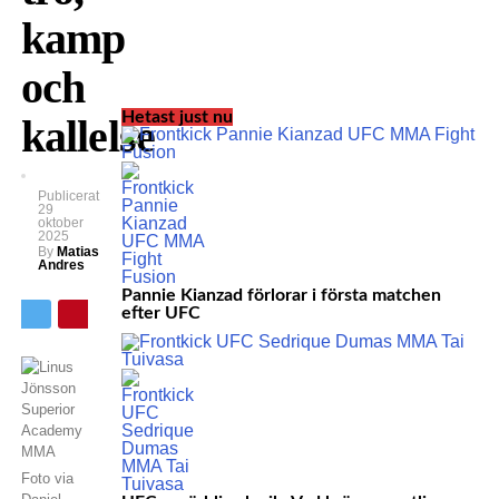
kamp
och
Hetast just nu
kallelse
Publicerat
29
oktober
2025
By
Matias
Andres
Pannie Kianzad förlorar i första matchen
efter UFC
Foto via