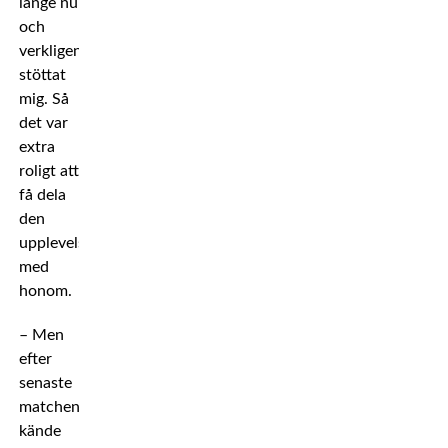
länge nu
och
verkligen
stöttat
mig. Så
det var
extra
roligt att
få dela
den
upplevelsen
med
honom.
– Men
efter
senaste
matchen
kände