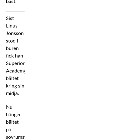
bäst.
Sist
Linus
Jönsson
stod i
buren
fick han
Superior
Academy-
bältet
kring sin
midja.
Nu
hänger
bältet
på
sovrumsväggen