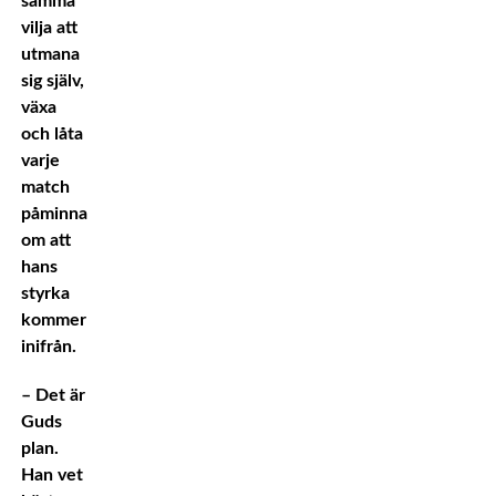
samma
vilja att
utmana
sig själv,
växa
och låta
varje
match
påminna
om att
hans
styrka
kommer
inifrån.
– Det är
Guds
plan.
Han vet