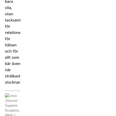
bara
vila,
utan
tacksamhet
för
relationerna,
för
hälsan
och för
allt som
bär även
när
strålkastarljusen
slocknar.