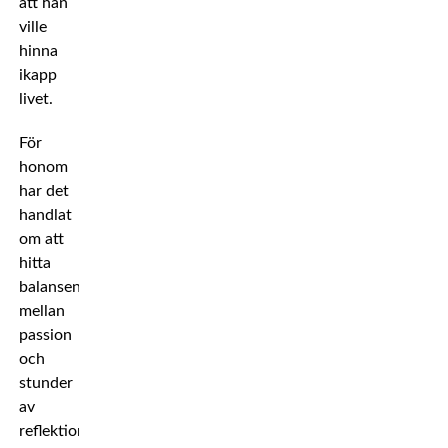
att han
ville
hinna
ikapp
livet.
För
honom
har det
handlat
om att
hitta
balansen
mellan
passion
och
stunder
av
reflektion