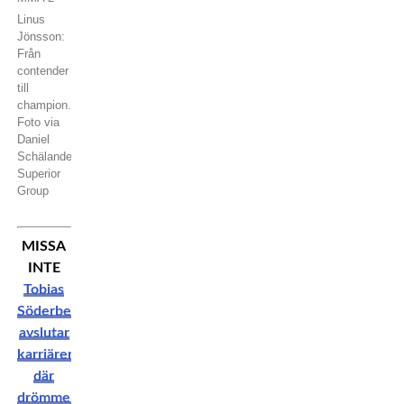
Linus
Jönsson:
Från
contender
till
champion.
Foto via
Daniel
Schälander,
Superior
Group
MISSA
INTE
Tobias
Söderberg
avslutar
karriären
där
drömmen