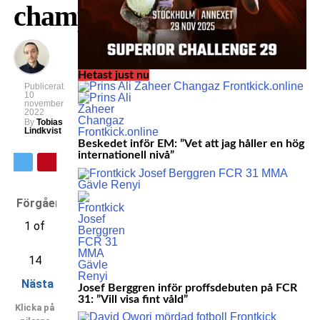
champions
Hetast just nu
Publicerat
10
november
2022
By
Tobias
Lindkvist
Beskedet inför EM: ”Vet att jag håller en hög
internationell nivå”
Förgående
1 of
14
Nästa
Josef Berggren inför proffsdebuten på FCR
31: ”Vill visa fint våld”
Klicka på