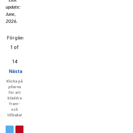
update:
June,
2026.
Förgående
1 of
14
Nästa
Klicka på
pilarna
för att
bläddra
fram-
och
tillbaka!