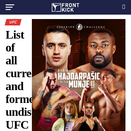
UFC
List
of
all
current
and
former
undisputed
UFC