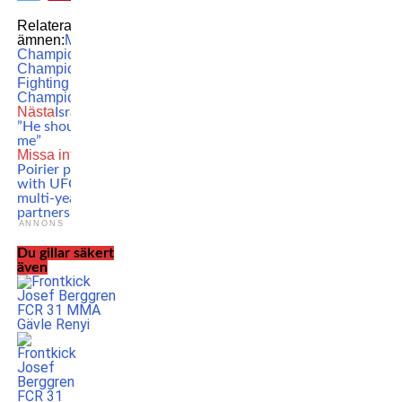
Relaterade
ämnen:
MMA
UFC
UFC
Champions
UFC
Championship
Ultimate
Fighting
Championship
Nästa
Israel Adesanya:
”He should have killed
me”
Missa inte
Dustin
Poirier partners up
with UFC for a historic
multi-year marketing
partnership
ANNONS
Du gillar säkert
även