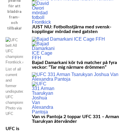
pilarna
för att
bläddra
fram-
och
JUST NU: Fotbollsstjärna med svensk-
tillbaka!
kopplingar mördad med gatsten
Bajad Damarkani kör två matcher på fyra
veckor: ”Tar mig närmare drömmen”
List of all
current
and
former
undisputed
UFC
champions.
Photo via
UFC
Van vs Pantoja 2 toppar UFC 331 – Arman
Tsarukyan återvänder
UFC is