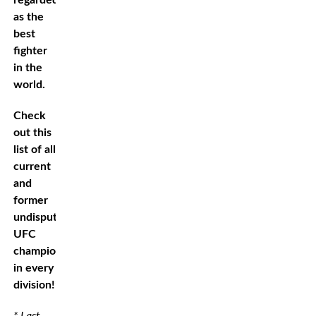
as the
best
fighter
in the
world.
Check
out this
list of all
current
and
former
undisputed
UFC
champions
in every
division!*
* Last