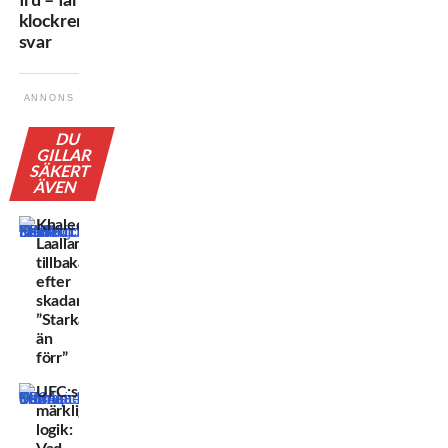
fru – får
klockrent
svar
ANNONS
DU
GILLAR
SÄKERT
ÄVEN
Khaled
Laallam
tillbaka
efter
skadan:
”Starkare
än
förr”
UFC:s
märkliga
logik: