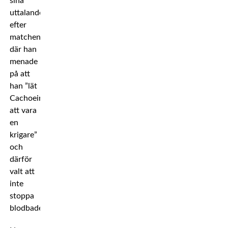
sina
uttalanden
efter
matchen,
där han
menade
på att
han ”lät
Cachoeira
att vara
en
krigare”
och
därför
valt att
inte
stoppa
blodbadet.