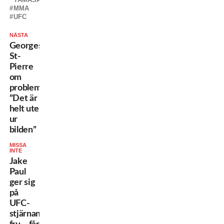
MMA
UFC
NÄSTA
Georges
St-
Pierre
om
problemen:
”Det är
helt ute
ur
bilden”
MISSA
INTE
Jake
Paul
ger sig
på
UFC-
stjärnans