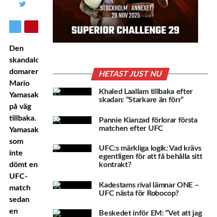
Den
skandalomsusade
domaren
HETAST JUST NU
Mario
Khaled Laallam tillbaka efter
Yamasaki
är
skadan: ”Starkare än förr”
på väg
tillbaka.
Pannie Kianzad förlorar första
matchen efter UFC
Yamasaki,
som
UFC:s märkliga logik: Vad krävs
inte
egentligen för att få behålla sitt
dömt en
kontrakt?
UFC-
Kadestams rival lämnar ONE –
match
UFC nästa för Robocop?
sedan
en
Beskedet inför EM: ”Vet att jag