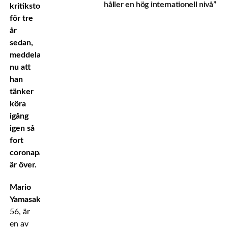
håller en hög internationell nivå”
kritikstorm
för tre
år
sedan,
meddelar
nu att
han
tänker
köra
igång
igen så
fort
coronapandemin
är över.
Mario
Yamasaki,
56, är
en av