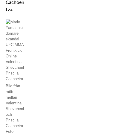
Cachoeiras
två.
Bild från
mötet
mellan
Valentina
Shevchenko
och
Priscila
Cachoeira.
Foto: