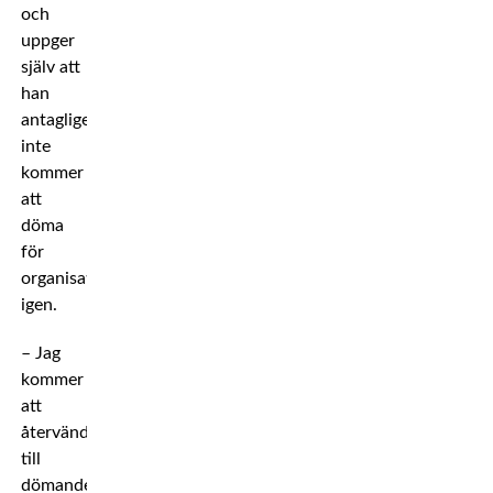
och
uppger
själv att
han
antagligen
inte
kommer
att
döma
för
organisationen
igen.
– Jag
kommer
att
återvända
till
dömandet