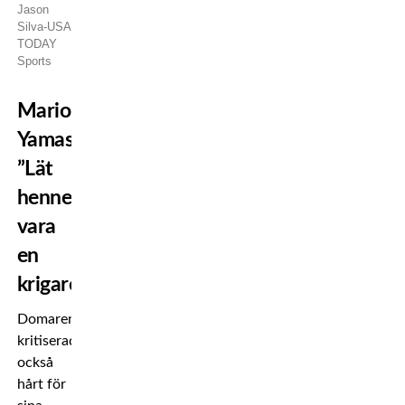
Jason
Silva-USA
TODAY
Sports
Mario
Yamasaki:
”Lät
henne
vara
en
krigare”
Domaren
kritiserades
också
hårt för