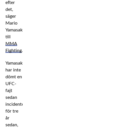
efter
det,
säger
Mario
Yamasaki
till
MMA
Fighting
.
Yamasaki
har inte
dömt en
UFC-
fajt
sedan
incidenten
för tre
år
sedan,