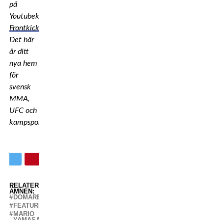
på
Youtubekanalen
Frontkick.online
!
Det här
är ditt
nya hem
för
svensk
MMA,
UFC och
kampsport.
RELATERADE
ÄMNEN:
DOMARE
FEATURED
MARIO
YAMASAKI