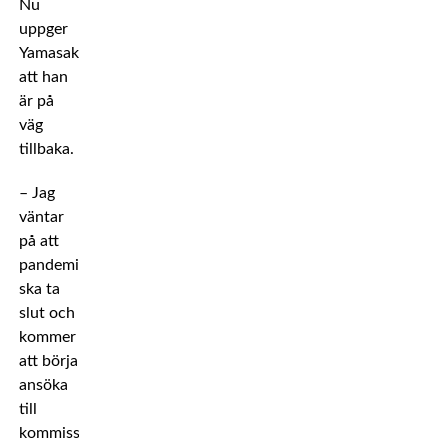
Nu
uppger
Yamasaki
att han
är på
väg
tillbaka.
– Jag
väntar
på att
pandemin
ska ta
slut och
kommer
att börja
ansöka
till
kommissionerna