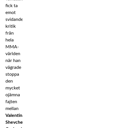
fick ta
emot
svidande
kritik
från
hela
MMA-
världen
när han
vägrade
stoppa
den
mycket
ojämna
fajten
mellan
Valentina
Shevchenko
och
Priscila