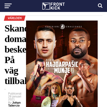
VÄRLDEN
Skandalomsusade
domarens
besked:
På
väg
tillbaka
Publicerat
28 januari
2021
By
Johan
Taliercio