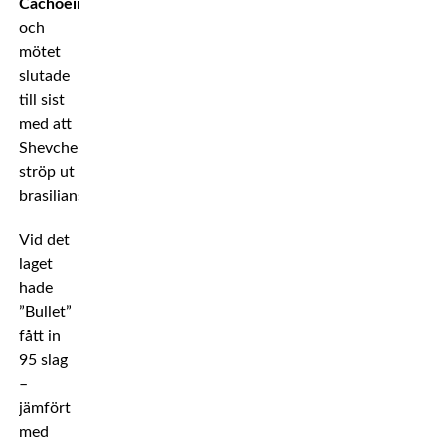
Cachoeira,
och
mötet
slutade
till sist
med att
Shevchenko
ströp ut
brasilianskan.
Vid det
laget
hade
”Bullet”
fått in
95 slag
–
jämfört
med