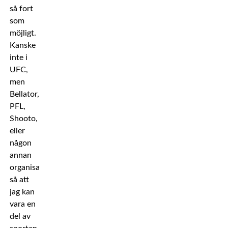
så fort
som
möjligt.
Kanske
inte i
UFC,
men
Bellator,
PFL,
Shooto,
eller
någon
annan
organisation,
så att
jag kan
vara en
del av