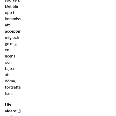
sporten.
Det blir
upp till
kommissionerna
att
acceptera
mig och
ge mig
en
licens
och
fajter
att
döma,
fortsätter
han.
Läs
vidare:
Rasar