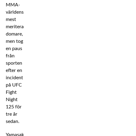
MMA-
världens
mest
meriterade
domare,
men tog
en paus
från
sporten
efter en
incident
på UFC
Fight
Night
125 för
tre år
sedan.
Yamasaki