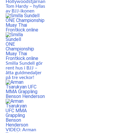
Hollywoodstjärnan
Tom Hardy – hyllas
av BJJ-ikonen
Smilla Sundell gör
rent hus i BJJ –
åtta guldmedaljer
på tre veckor!
VIDEO: Arman