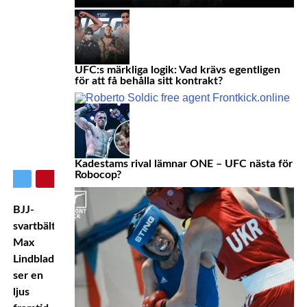
UFC:s märkliga logik: Vad krävs egentligen
för att få behålla sitt kontrakt?
Kadestams rival lämnar ONE – UFC nästa för
Robocop?
BJJ-
svartbältaren
Max
Lindblad
ser en
ljus