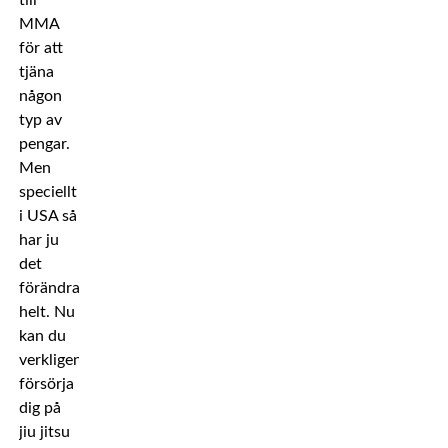
till
MMA
för att
tjäna
någon
typ av
pengar.
Men
speciellt
i USA så
har ju
det
förändrats
helt. Nu
kan du
verkligen
försörja
dig på
jiu jitsu