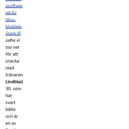
proffsen
på jiu
jitsu-
klubben
Stark IF
satte vi
oss ner
för att
snacka
med
tränaren
Max
Lindblad
,
30, som
har
svart
bälte
och är
en av