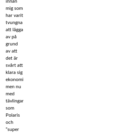
innan
mig som
har varit
tvungna
att lägga
av på
grund
av att
det är
svårt att
klara sig
ekonomiskt,
men nu
med
tävlingar
som
Polaris
och
”super