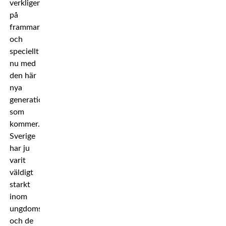
verkligen
på
frammarsch
och
speciellt
nu med
den här
nya
generationen
som
kommer.
Sverige
har ju
varit
väldigt
starkt
inom
ungdomsidrott
och de