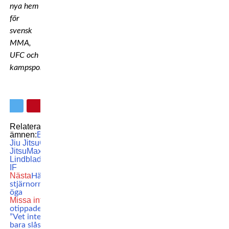
nya hem
för
svensk
MMA,
UFC och
kampsport.
Relaterade
ämnen:
BJJ
Brasiliansk
Jiu Jitsu
Grappling
Jiu
Jitsu
Max
Lindblad
Polaris
Stark
IF
Nästa
Här står UFC-
stjärnorna öga mot
öga
Missa inte
McGregors
otippade önskemål:
”Vet inte varför – vill
bara slåss mot honom”