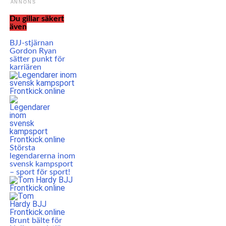
ANNONS
Du gillar säkert
även
BJJ-stjärnan
Gordon Ryan
sätter punkt för
karriären
Största
legendarerna inom
svensk kampsport
– sport för sport!
Brunt bälte för