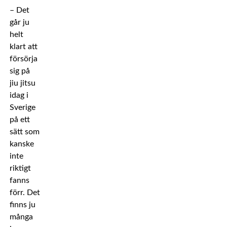
– Det
går ju
helt
klart att
försörja
sig på
jiu jitsu
idag i
Sverige
på ett
sätt som
kanske
inte
riktigt
fanns
förr. Det
finns ju
många