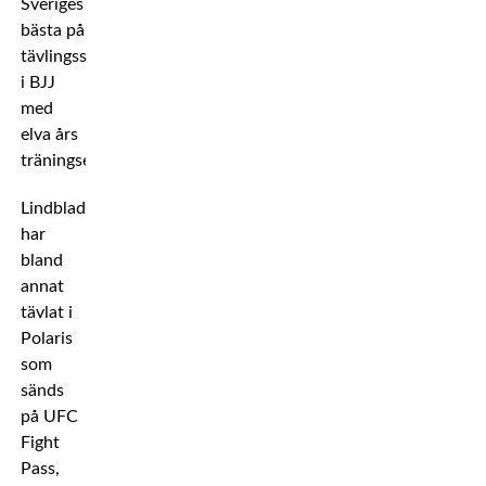
Sveriges
bästa på
tävlingsscenen
i BJJ
med
elva års
träningserfarenhet.
Lindblad
har
bland
annat
tävlat i
Polaris
som
sänds
på UFC
Fight
Pass,