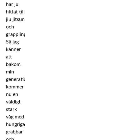
har ju
hittat till
jiu jitsun
och
grapplingen.
Så jag
känner
att
bakom
min
generation
kommer
nu en
väldigt
stark
våg med
hungriga
grabbar
och