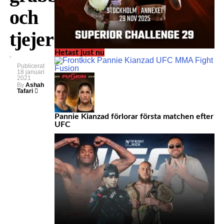
och
tjejer”
Hetast just nu
Publicerat
18 januari
2021
By
Ashah
Tafari
Pannie Kianzad förlorar första matchen efter
UFC