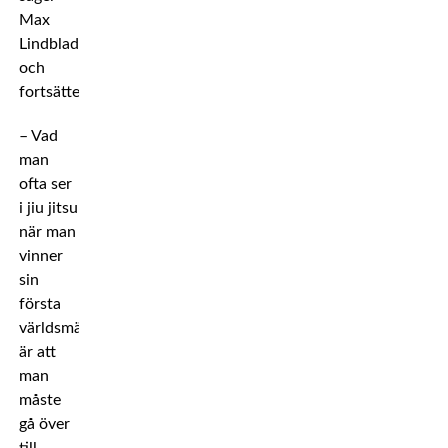
Max
Lindblad
och
fortsätter:
– Vad
man
ofta ser
i jiu jitsu
när man
vinner
sin
första
världsmästartitel
är att
man
måste
gå över