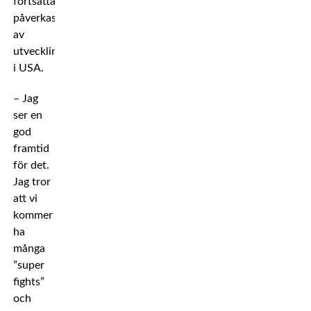
fortsätta
påverkas
av
utvecklingen
i USA.
– Jag
ser en
god
framtid
för det.
Jag tror
att vi
kommer
ha
många
”super
fights”
och