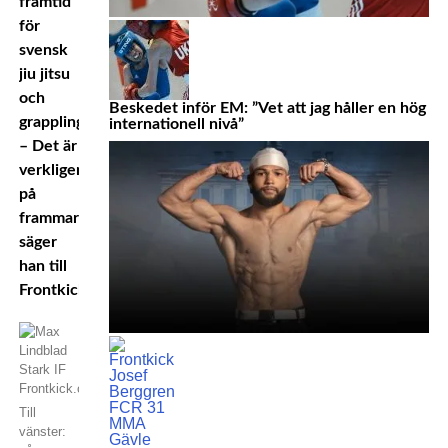
framtid
för
svensk
jiu jitsu
och
Beskedet inför EM: ”Vet att jag håller en hög
grappling.
internationell nivå”
– Det är
verkligen
på
frammarsch,
säger
han till
Frontkick.online.
Till
vänster: