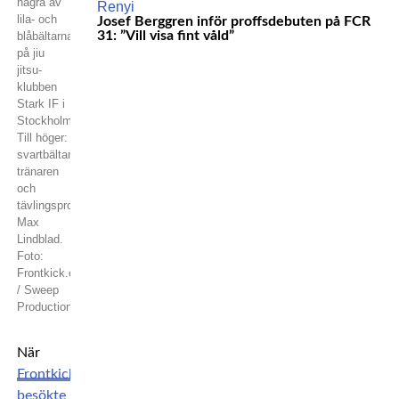
några av
lila- och
Josef Berggren inför proffsdebuten på FCR
31: ”Vill visa fint våld”
blåbältarna
på jiu
jitsu-
klubben
Stark IF i
Stockholm.
Till höger:
svartbältaren,
tränaren
och
tävlingsproffset
Max
Lindblad.
Foto:
Frontkick.online
/ Sweep
Productions
När
Frontkick
besökte