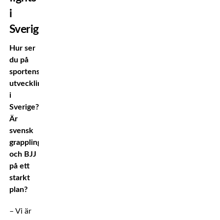
i
Sverige
Hur ser
du på
sportens
utveckling
i
Sverige?
Är
svensk
grappling
och BJJ
på ett
starkt
plan?
– Vi är