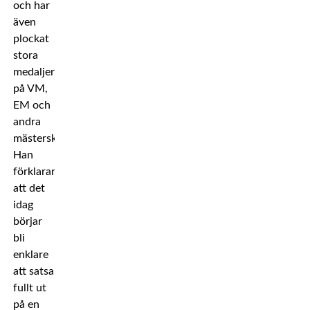
och har
även
plockat
stora
medaljer
på VM,
EM och
andra
mästerskap.
Han
förklarar
att det
idag
börjar
bli
enklare
att satsa
fullt ut
på en