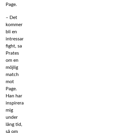
Page.
– Det
kommer
bli en
intressant
fight, sa
Prates
om en
möjlig
match
mot
Page.
Han har
inspirerat
mig
under
lång tid,
så om