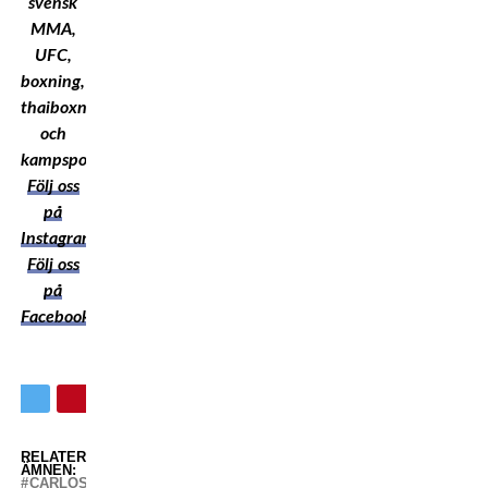
svensk
MMA,
UFC,
boxning,
thaiboxning
och
kampsport!
Följ oss
på
Instagram
Följ oss
på
Facebook
RELATERADE
ÄMNEN:
CARLOS