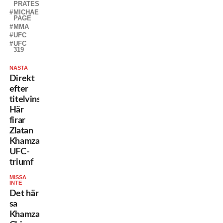
PRATES
MICHAEL
PAGE
MMA
UFC
UFC
319
NÄSTA
Direkt
efter
titelvinsten:
Här
firar
Zlatan
Khamzats
UFC-
triumf
MISSA
INTE
Det här
sa
Khamzat