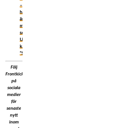
–
han
är
managern
som
UFC
kallar
”Skuggan”
Följ
Frontkick.Online
på
sociala
medier
för
senaste
nytt
inom