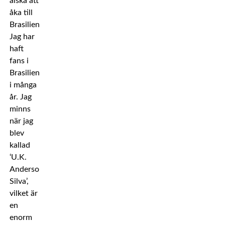
älska att
åka till
Brasilien.
Jag har
haft
fans i
Brasilien
i många
år. Jag
minns
när jag
blev
kallad
‘U.K.
Anderson
Silva’,
vilket är
en
enorm