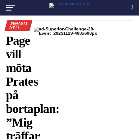
SENASTE
NYTT
Page
vill
möta
Prates
på
bortaplan:
”Mig
träffar