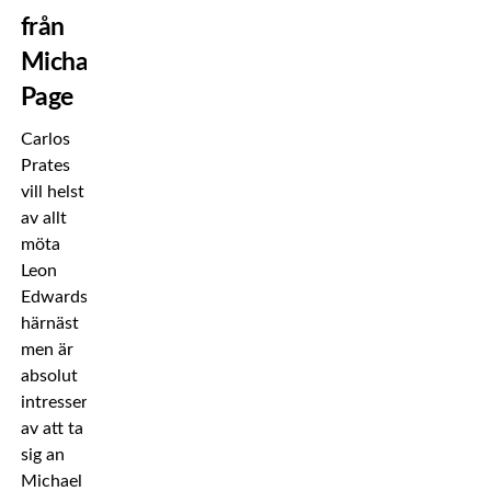
från
Michael
Page
Carlos
Prates
vill helst
av allt
möta
Leon
Edwards
härnäst
men är
absolut
intresserad
av att ta
sig an
Michael