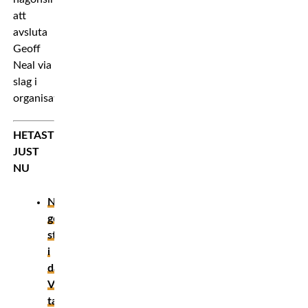
att
avsluta
Geoff
Neal via
slag i
organisationen.
HETAST
JUST
NU
Nästa
generations
stjärnor
i
damboxningen:
Vilka
tar