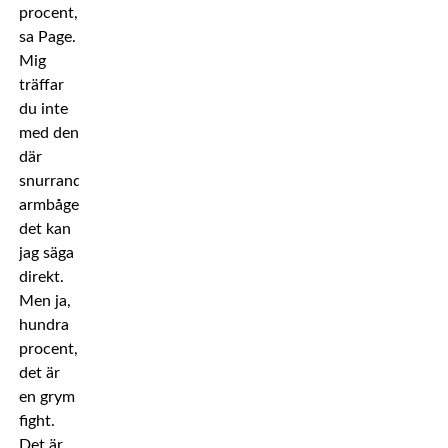
procent,
sa Page.
Mig
träffar
du inte
med den
där
snurrande
armbågen,
det kan
jag säga
direkt.
Men ja,
hundra
procent,
det är
en grym
fight.
Det är