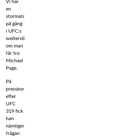
Vi har
en
stormatch
på gång
i UFC:s
welterviktsdivision. Iallafall
om man
får tro
Michael
Page.
På
presskonferensen
efter
UFC
319 fick
han
nämligen
frågan