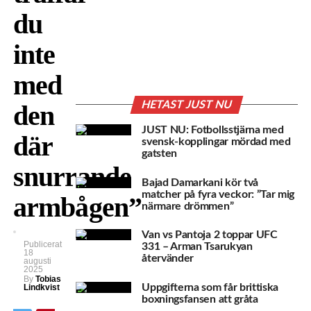
du
inte
med
HETAST JUST NU
den
JUST NU: Fotbollsstjärna med
där
svensk-kopplingar mördad med
gatsten
snurrande
Bajad Damarkani kör två
matcher på fyra veckor: ”Tar mig
armbågen”
närmare drömmen”
Van vs Pantoja 2 toppar UFC
Publicerat
331 – Arman Tsarukyan
18
återvänder
augusti
2025
By
Tobias
Uppgifterna som får brittiska
Lindkvist
boxningsfansen att gråta