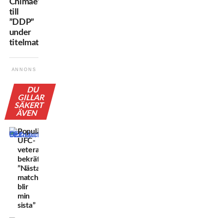
Chimaev
till
”DDP”
under
titelmatchen
ANNONS
DU
GILLAR
SÄKERT
ÄVEN
Populära
UFC-
veteranen
bekräftar:
”Nästa
match
blir
min
sista”