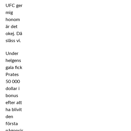
UFC ger
mig
honom
är det
okej. Då
slåss vi.
Under
helgens
gala fick
Prates
50 000
dollar i
bonus
efter att
ha blivit
den
första
någonsin