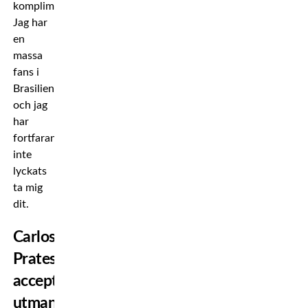
komplimang.
Jag har
en
massa
fans i
Brasilien,
och jag
har
fortfarande
inte
lyckats
ta mig
dit.
Carlos
Prates
accepterar
utmaningen