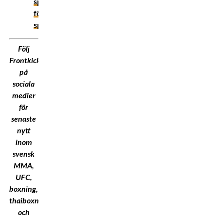
sport
för
sport!
Följ
Frontkick.Online
på
sociala
medier
för
senaste
nytt
inom
svensk
MMA,
UFC,
boxning,
thaiboxning
och