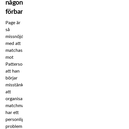
någon
förbannad”
Page är
så
missnöjd
med att
matchas
mot
Patterson
att han
börjar
misstänka
att
organisationens
matchmakers
har ett
personligt
problem