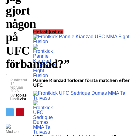
gjort
någon
Hetast just nu
på
UFC
förbannad?”
Publicerat
Pannie Kianzad förlorar första matchen efter
12
UFC
februari
2026
By
Tobias
Lindkvist