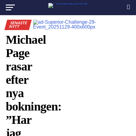
SENASTE
NYTT
Michael
Page
rasar
efter
nya
bokningen:
”Har
jag