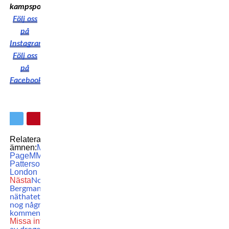
kampsport!
Följ oss
på
Instagram
Följ oss
på
Facebook
Relaterade
ämnen:
Michael
Page
MMA
Sam
Patterson
UFC
UFC
London
Nästa
Nova
Bergman om
näthatet: ”Det är
nog några tusen
kommentarer”
Missa inte
Fem år