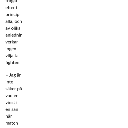
frågat
efter i
princip
alla, och
av olika
anledningar
verkar
ingen
vilja ta
fighten.
– Jag är
inte
säker på
vad en
vinst i
en sån
här
match