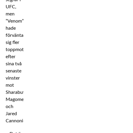
UFC,
men
”Venom”,
hade
förväntat
sig fler
toppmotståndare
efter
sina två
senaste
vinster
mot
Sharabutdin
Magomedov
och
Jared
Cannonier.