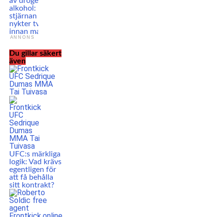
av droger och
alkohol: UFC-
stjärnan var bara
nykter två veckor
innan match
ANNONS
Du gillar säkert
även
UFC:s märkliga
logik: Vad krävs
egentligen för
att få behålla
sitt kontrakt?