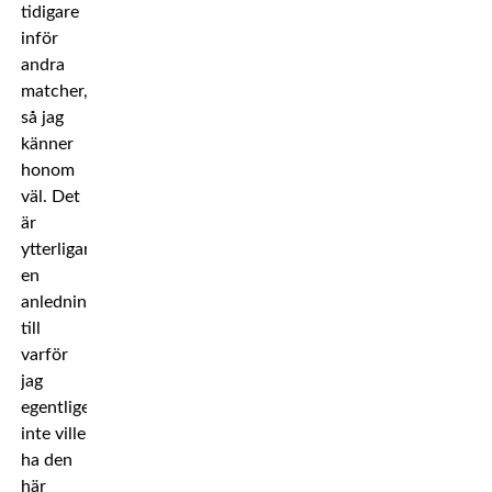
tidigare
inför
andra
matcher,
så jag
känner
honom
väl. Det
är
ytterligare
en
anledning
till
varför
jag
egentligen
inte ville
ha den
här