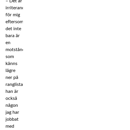
– Det är
irriterande
för mig
eftersom
det inte
bara är
en
motståndare
som
känns
lägre
ner på
ranglistan,
han är
också
någon
jag har
jobbat
med