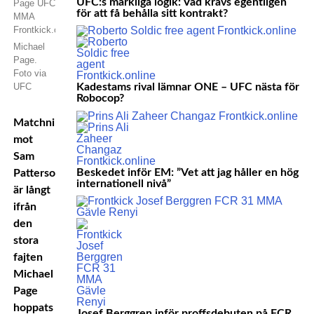
UFC:s märkliga logik: Vad krävs egentligen
för att få behålla sitt kontrakt?
Michael
Page.
Foto via
UFC
Kadestams rival lämnar ONE – UFC nästa för
Robocop?
Matchning
mot
Sam
Beskedet inför EM: ”Vet att jag håller en hög
Patterson
internationell nivå”
är långt
ifrån
den
stora
fajten
Michael
Page
hoppats
Josef Berggren inför proffsdebuten på FCR