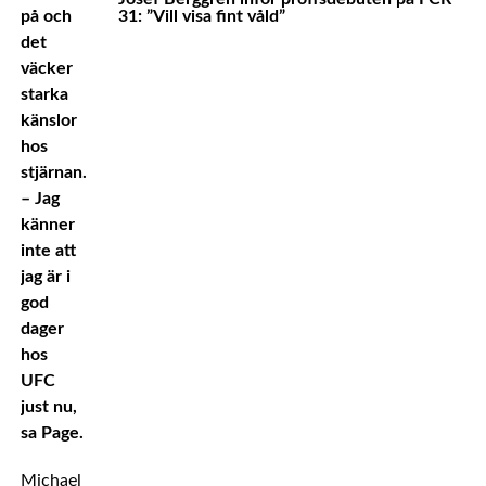
på och
31: ”Vill visa fint våld”
det
väcker
starka
känslor
hos
stjärnan.
– Jag
känner
inte att
jag är i
god
dager
hos
UFC
just nu,
sa Page.
Michael