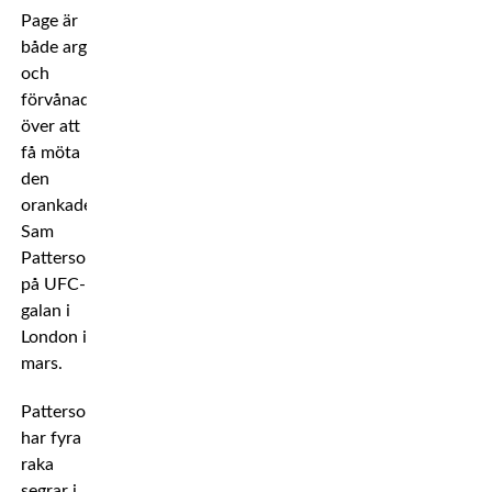
Page är
både arg
och
förvånad
över att
få möta
den
orankade
Sam
Patterson
på UFC-
galan i
London i
mars.
Patterson
har fyra
raka
segrar i