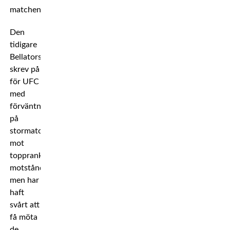
matchen.
Den
tidigare
Bellatorstjärnan
skrev på
för UFC
med
förväntningar
på
stormatcher
mot
topprankat
motstånd,
men har
haft
svårt att
få möta
de