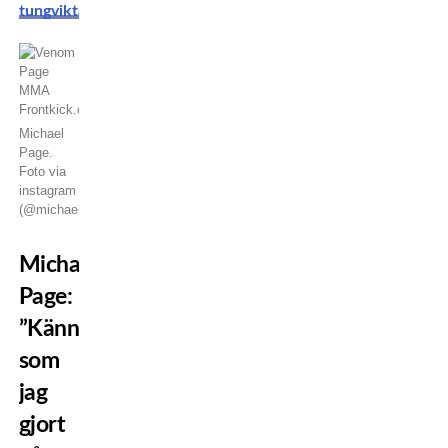
tungviktare!
Michael
Page.
Foto via
instagram
(@michaelvenompage)
Michael
Page:
”Känns
som
jag
gjort