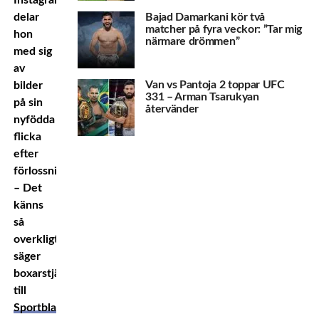
Instagram
delar
Bajad Damarkani kör två
matcher på fyra veckor: ”Tar mig
hon
närmare drömmen”
med sig
av
Van vs Pantoja 2 toppar UFC
bilder
331 – Arman Tsarukyan
på sin
återvänder
nyfödda
flicka
efter
förlossningen.
– Det
känns
så
overkligt,
säger
boxarstjärnan
till
Sportbladet
.