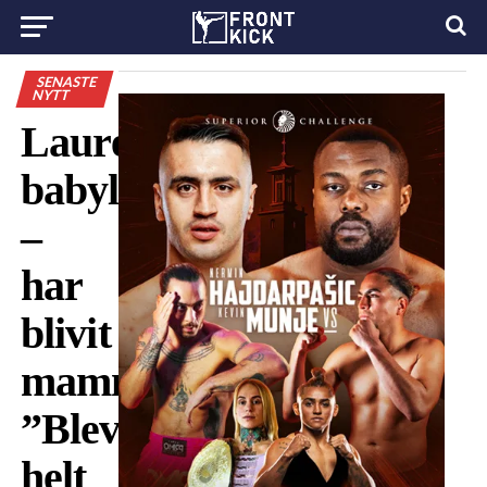
SENASTE
NYTT
Lauréns
babylycka
–
har
blivit
mamma:
”Blev
helt