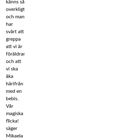
känns så
overkligt
och man
har
svårt att
greppa
att vi är
föräldrar
och att
vi ska
åka
härifrån
med en
bebis.
Vår
magiska
flicka!
säger
Mikaela