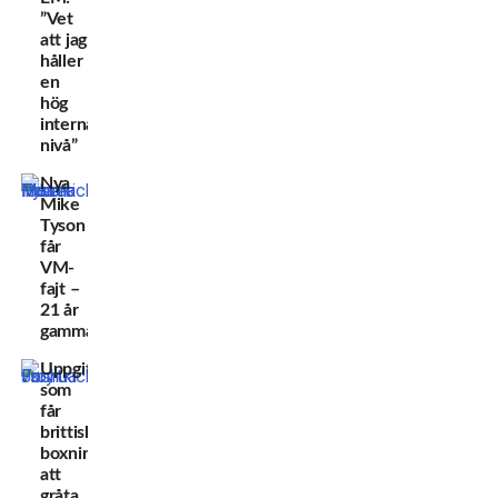
”Vet
att jag
håller
en
hög
internationell
nivå”
Nya
Mike
Tyson
får
VM-
fajt –
21 år
gammal!
Uppgifterna
som
får
brittiska
boxningsfansen
att
gråta