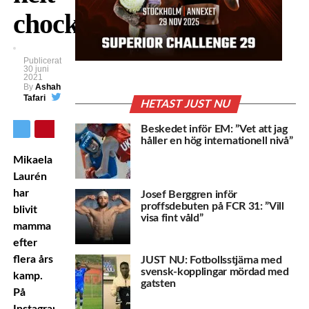
chockade”
Publicerat
30 juni
2021
By
Ashah
Tafari
HETAST JUST NU
Beskedet inför EM: ”Vet att jag
håller en hög internationell nivå”
Mikaela
Laurén
har
Josef Berggren inför
proffsdebuten på FCR 31: ”Vill
blivit
visa fint våld”
mamma
efter
flera års
JUST NU: Fotbollsstjärna med
svensk-kopplingar mördad med
kamp.
gatsten
På