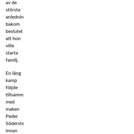
av de
största
anledningarna
bakom
beslutet
att hon
ville
starta
familj.
En lång
kamp
följde
tillsammans
med
maken
Peder
Södersteen
innan