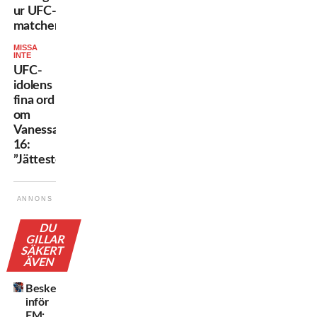
ur UFC-
matchen
MISSA
INTE
UFC-
idolens
fina ord
om
Vanessa,
16:
”Jättestort”
ANNONS
DU
GILLAR
SÄKERT
ÄVEN
Beskedet
inför
EM: