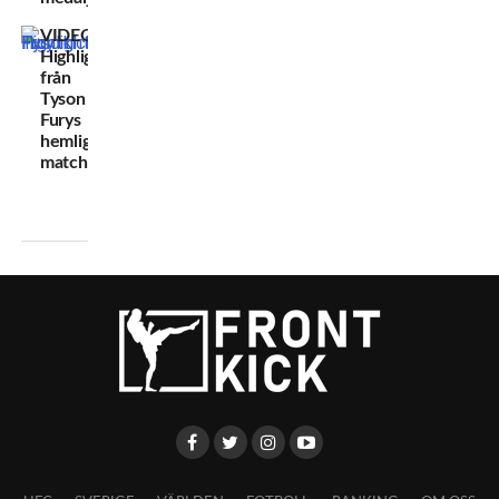
VIDEO:
Highlights
från
Tyson
Furys
hemliga
match