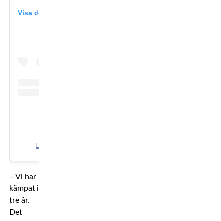
Visa det här inlägget på Instagram
Ett inlägg delat av @mikaelalauren76
– Vi har
kämpat i
tre år.
Det