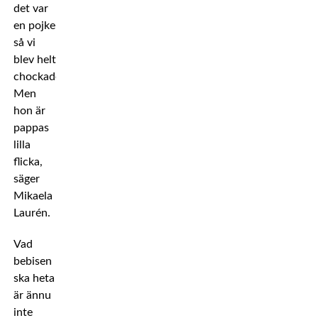
det var
en pojke
så vi
blev helt
chockade.
Men
hon är
pappas
lilla
flicka,
säger
Mikaela
Laurén.
Vad
bebisen
ska heta
är ännu
inte