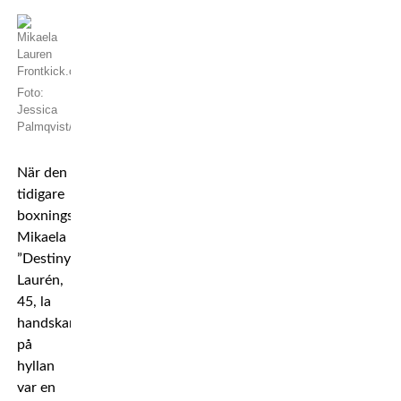
Foto:
Jessica
Palmqvist/Privat
När den
tidigare
boxningsvärldsmästaren
Mikaela
”Destiny”
Laurén,
45, la
handskarna
på
hyllan
var en