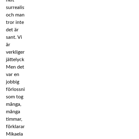
surrealistiskt
och man
tror inte
det är
sant. Vi
är
verkligen
jättelyckliga.
Men det
var en
jobbig
förlossning
som tog
många,
många
timmar,
förklarar
Mikaela