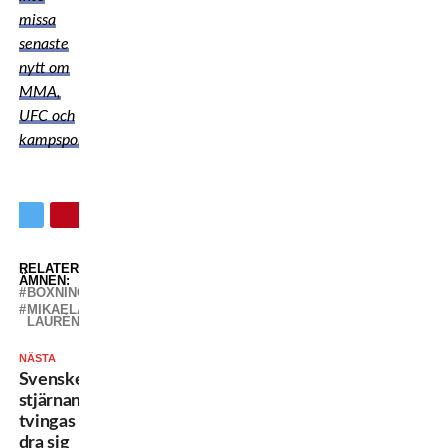
missa
senaste
nytt om
MMA,
UFC och
kampsport!
RELATERADE
ÄMNEN:
BOXNING
MIKAELA
LAURÉN
NÄSTA
Svenske
stjärnan
tvingas
dra sig