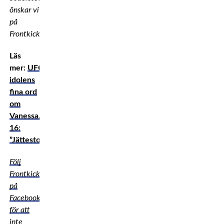
önskar vi
på
Frontkick.online!
Läs
mer:
UFC-
idolens
fina ord
om
Vanessa,
16:
”Jättestort”
Följ
Frontkick.online
på
Facebook
för att
inte