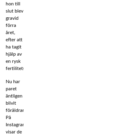
hon till
slut blev
gravid
förra
året,
efter att
ha tagit
hjälp av
en rysk
fertilitetsklinik.
Nu har
paret
äntligen
blivit
föräldrar.
På
Instagram
visar de