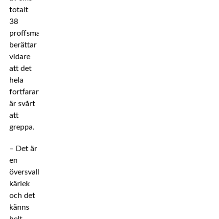
totalt
38
proffsmatcher,
berättar
vidare
att det
hela
fortfarande
är svårt
att
greppa.
– Det är
en
översvallande
kärlek
och det
känns
helt