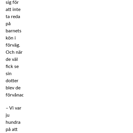
sig för
att inte
ta reda
på
barnets
kön i
förväg.
Och när
de väl
fick se
sin
dotter
blev de
förvånade.
– Vi var
ju
hundra
på att