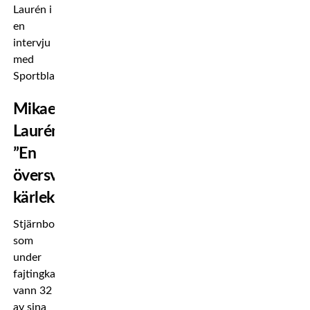
Laurén i
en
intervju
med
Sportbladet.
Mikaela
Laurén:
”En
översvallande
kärlek”
Stjärnboxaren,
som
under
fajtingkarriären
vann 32
av sina