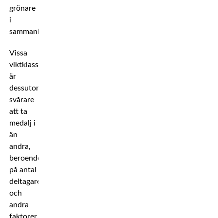
grönare
i
sammanhanget.
Vissa
viktklasser
är
dessutom
svårare
att ta
medalj i
än
andra,
beroende
på antal
deltagare
och
andra
faktorer.