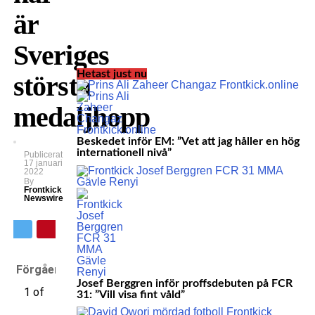
är
Sveriges
Hetast just nu
största
medaljhopp
Beskedet inför EM: ”Vet att jag håller en hög
internationell nivå”
Publicerat
17 januari
2022
By
Frontkick
Newswire
Förgående
Josef Berggren inför proffsdebuten på FCR
1 of
31: ”Vill visa fint våld”