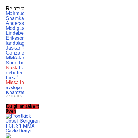
Relaterade ämnen:
Bezan
Mahmudi
Daniel Karlsson
Daniyal
Shamkalov
featured
IMMAF
Jessica
Andersson
Josefine
Modig
Landslaget
Linus
Lindeberg
Markus Adolfsson
Millie
Eriksson
MMA
MMA-
landslaget
Nikolija Milosevic
Oskar
Jaskari
Robin Enontekiö
Sebastian
Gonzalez
Svensk MMA
Svenska
MMA-landslaget
Tobias
Söderberg
Yrsa Sandin
Nästa
Liam Pitts kaxig inför
debuten: ”Gammal nog att vara en
farsa”
Missa inte
UFC-stjärnorna
avslöjar: Det här tycker vi om
Khamzat – egentligen
ANNONS
Du gillar säkert
även