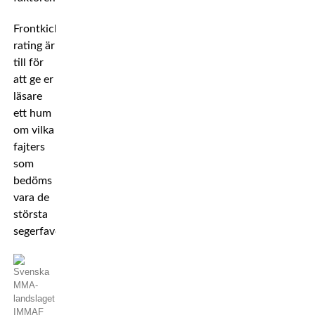
Frontkicks
rating är
till för
att ge er
läsare
ett hum
om vilka
fajters
som
bedöms
vara de
största
segerfavoriterna.