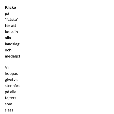
Klicka
på
”Nästa”
för att
kolla in
alla
landslagsfajters
och
medaljchanser!
Vi
hoppas
givetvis
stenhårt
på alla
fajters
som
slåss