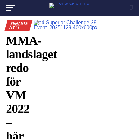
SENASTE
NYTT
MMA-
landslaget
redo
för
VM
2022
–
här