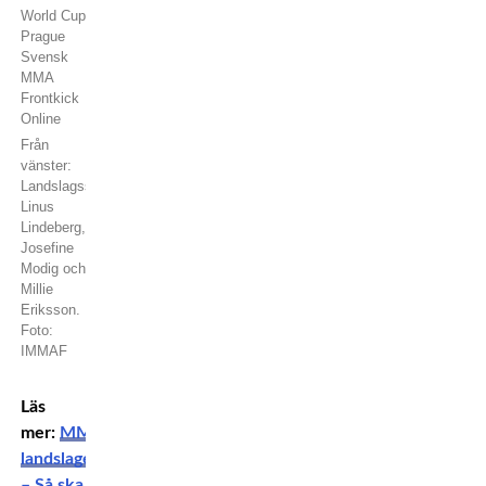
Från
vänster:
Landslagsstjärnorna
Linus
Lindeberg,
Josefine
Modig och
Millie
Eriksson.
Foto:
IMMAF
Läs
mer:
MMA-
landslaget
– Så ska