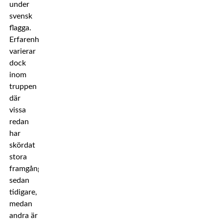
under
svensk
flagga.
Erfarenheten
varierar
dock
inom
truppen
där
vissa
redan
har
skördat
stora
framgångar
sedan
tidigare,
medan
andra är