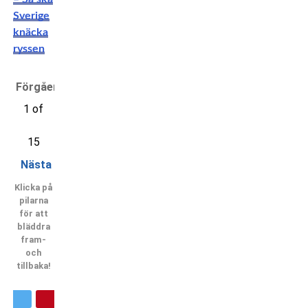
Sverige
knäcka
ryssen
Förgående
1 of
15
Nästa
Klicka på
pilarna
för att
bläddra
fram-
och
tillbaka!