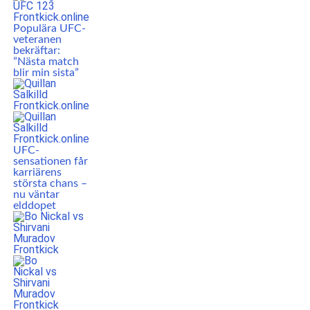
Populära UFC-
veteranen
bekräftar:
”Nästa match
blir min sista”
UFC-
sensationen får
karriärens
största chans –
nu väntar
elddopet