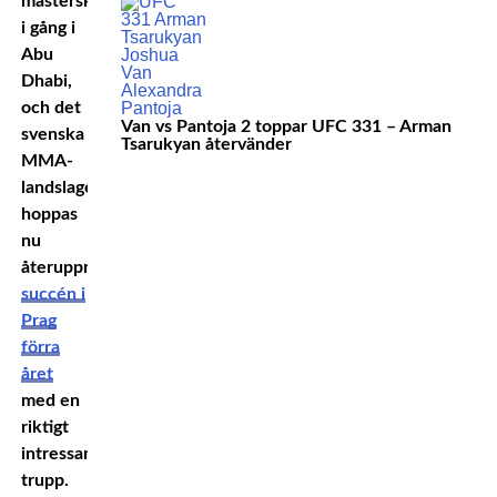
mästerskapen
i gång i
Abu
Dhabi,
och det
Van vs Pantoja 2 toppar UFC 331 – Arman
svenska
Tsarukyan återvänder
MMA-
landslaget
hoppas
nu
återupprepa
succén i
Prag
förra
året
med en
riktigt
intressant
trupp.