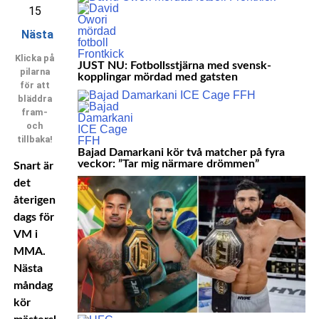
15
Nästa
Klicka på
JUST NU: Fotbollsstjärna med svensk-
pilarna
kopplingar mördad med gatsten
för att
bläddra
fram-
och
tillbaka!
Bajad Damarkani kör två matcher på fyra
veckor: ”Tar mig närmare drömmen”
Snart är
det
återigen
dags för
VM i
MMA.
Nästa
måndag
kör