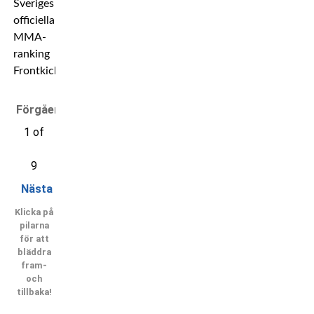
Förgående
1 of
9
Nästa
Klicka på
pilarna
för att
bläddra
fram-
och
tillbaka!