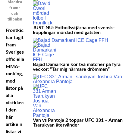
bläddra
fram-
och
tillbaka!
JUST NU: Fotbollsstjärna med svensk-
Frontkick
kopplingar mördad med gatsten
har tagit
fram
Sveriges
officiella
Bajad Damarkani kör två matcher på fyra
MMA-
veckor: ”Tar mig närmare drömmen”
ranking,
med
listor på
alla
viktklasser.
I den
här
Van vs Pantoja 2 toppar UFC 331 – Arman
artikeln
Tsarukyan återvänder
listar vi