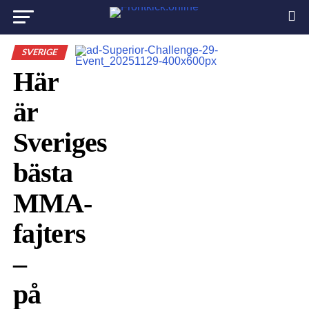
SVERIGE
Här
är
Sveriges
bästa
MMA-
fajters
–
på