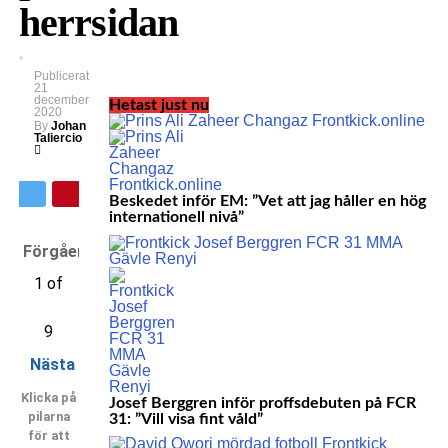
herrsidan
Publicerat
21
december
Hetast just nu
2020
By
Johan
Taliercio
Beskedet inför EM: ”Vet att jag håller en hög
internationell nivå”
Förgående
1 of
9
Nästa
Klicka på
Josef Berggren inför proffsdebuten på FCR
pilarna
31: ”Vill visa fint våld”
för att