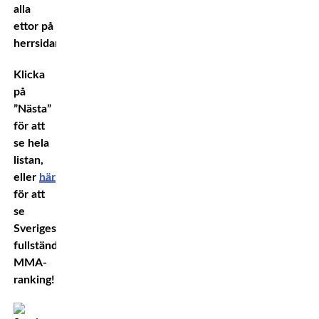
alla
ettor på
herrsidan.
Klicka
på
”Nästa”
för att
se hela
listan,
eller
här
för att
se
Sveriges
fullständiga
MMA-
ranking!