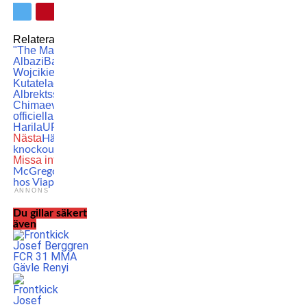
Relaterade ämnen:
Alexander
"The Mauler" Gustafsson
Amir
Albazi
Bartosz
Wojcikiewicz
Guram
Kutateladze
Karl
Albrektsson
Khamzat
Chimaev
MMA
Ranking
Sveriges
officiella MMA-ranking
Tobias
Harila
UFC
Nästa
Här är årets bästa UFC-
knockouts
Missa inte
Klart: Conor
McGregors comeback blir PPV
hos Viaplay
ANNONS
Du gillar säkert
även