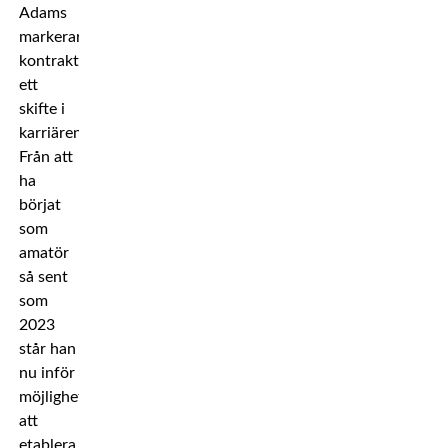
Adams
markerar
kontraktet
ett
skifte i
karriären.
Från att
ha
börjat
som
amatör
så sent
som
2023
står han
nu inför
möjligheten
att
etablera