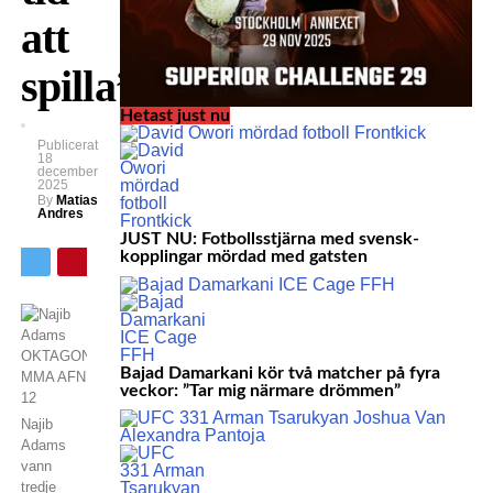
att
spilla”
Hetast just nu
Publicerat
18
december
2025
By
Matias
Andres
JUST NU: Fotbollsstjärna med svensk-
kopplingar mördad med gatsten
Bajad Damarkani kör två matcher på fyra
veckor: ”Tar mig närmare drömmen”
Najib
Adams
vann
tredje