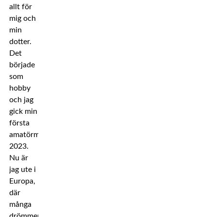
allt för
mig och
min
dotter.
Det
började
som
hobby
och jag
gick min
första
amatörmatch
2023.
Nu är
jag ute i
Europa,
där
många
drömmer