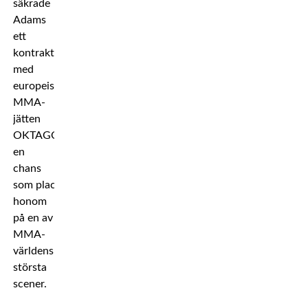
säkrade
Adams
ett
kontrakt
med
europeiska
MMA-
jätten
OKTAGON,
en
chans
som placerar
honom
på en av
MMA-
världens
största
scener.