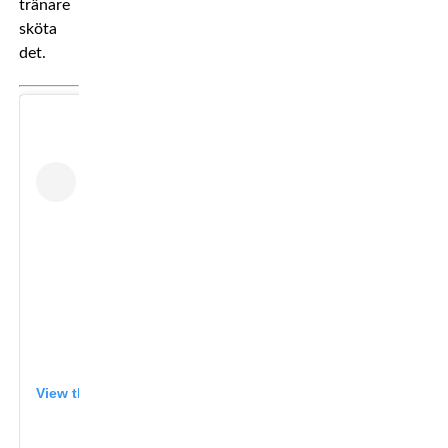
tränare
sköta
det.
View this post on Instagram