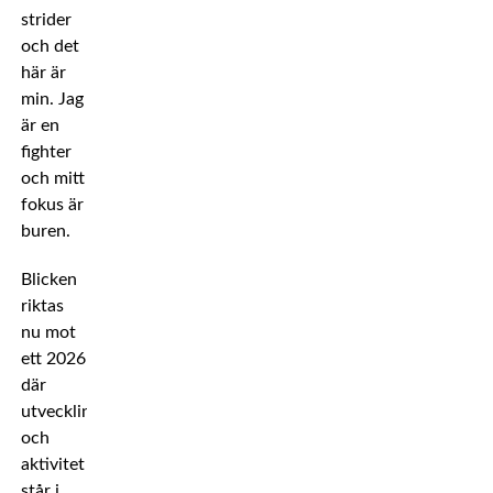
strider
och det
här är
min. Jag
är en
fighter
och mitt
fokus är
buren.
Blicken
riktas
nu mot
ett 2026
där
utveckling
och
aktivitet
står i