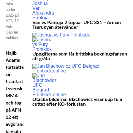
raka
under
2025 på
AFN 12.
Van vs Pantoja 2 toppar UFC 331 – Arman
Foto:
Tsarukyan återvänder
Gabriel
Vahlner
Najib
Uppgifterna som får brittiska boxningsfansen
att gråta
Adams
fortsätter
sin
framfart
i svensk
MMA
Otäcka bilderna: Blachowicz visar upp fula
och tog
cuttet efter KO-förlusten
på AFN
12 ett
avgörande
kliv ut i