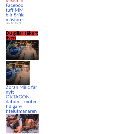
Missa inte
VIDEO:
Facebookgrundaren i
tuff MMA-sparring –
blir örfilad av UFC-
mästaren
ANNONS
Du gillar säkert
även
Zoran Milic får
nytt
OKTAGON-
datum – möter
tidigare
titelutmanaren