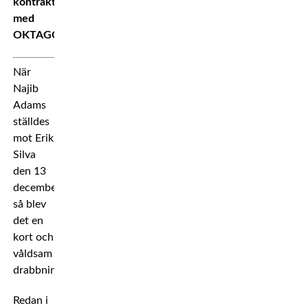
kontrakt
med
OKTAGON.
När
Najib
Adams
ställdes
mot Erik
Silva
den 13
december
så blev
det en
kort och
våldsam
drabbning.
Redan i