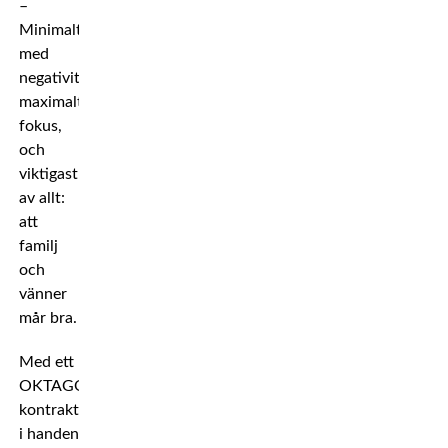
–
Minimalt
med
negativitet,
maximalt
fokus,
och
viktigast
av allt:
att
familj
och
vänner
mår bra.
Med ett
OKTAGON-
kontrakt
i handen