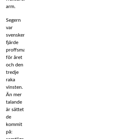
arm.
Segern
var
svenskens
fjärde
proffsmatch
för året
och den
tredje
raka
vinsten.
Än mer
talande
är sättet
de
kommit
på: