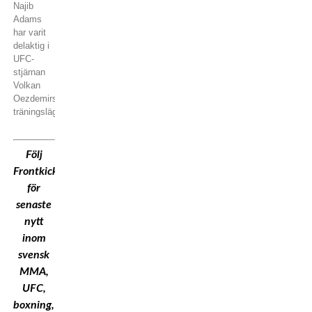
Najib
Adams
har varit
delaktig i
UFC-
stjärnan
Volkan
Oezdemirs
träningsläger
Följ
Frontkick.Online
för
senaste
nytt
inom
svensk
MMA,
UFC,
boxning,