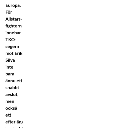
Europa.
För
Allstars-
fightern
innebar
TKO-
segern
mot Erik
Silva
inte
bara
ännu ett
snabbt
avslut,
men
också
ett
efterlängtat