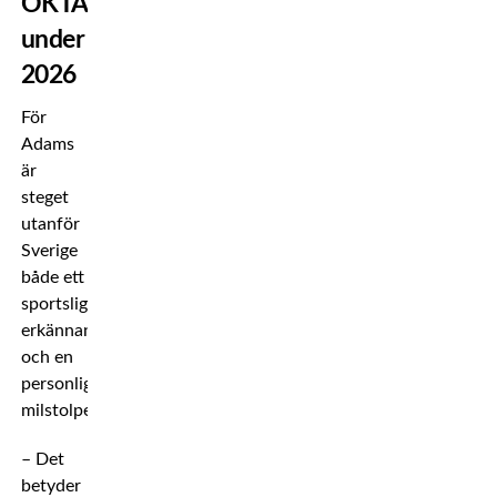
OKTAGON
under
2026
För
Adams
är
steget
utanför
Sverige
både ett
sportsligt
erkännande
och en
personlig
milstolpe.
– Det
betyder