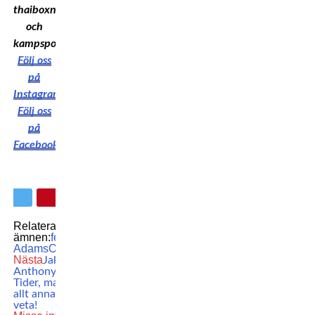
thaiboxning
och
kampsport!
Följ oss
på
Instagram
Följ oss
på
Facebook
Relaterade
ämnen:
featured
Najib
Adams
OKTAGON
Nästa
Jake Paul vs
Anthony Joshua:
Tider, matchkort och
allt annat du måste
veta!