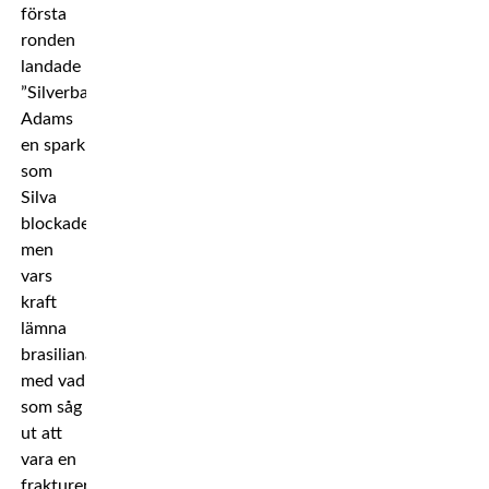
första
ronden
landade
”Silverback”
Adams
en spark
som
Silva
blockade,
men
vars
kraft
lämna
brasilianaren
med vad
som såg
ut att
vara en
frakturerad