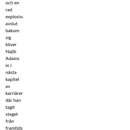
och en
rad
explosiva
avslut
bakom
sig
kliver
Najib
Adams
in i
nästa
kapitel
av
karriären,
där han
tagit
steget
från
framtidshopp