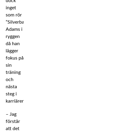
dock
inget
som rör
”Silverback”
Adams i
ryggen
då han
lägger
fokus på
sin
träning
och
nästa
steg i
karriären.
– Jag
förstår
att det