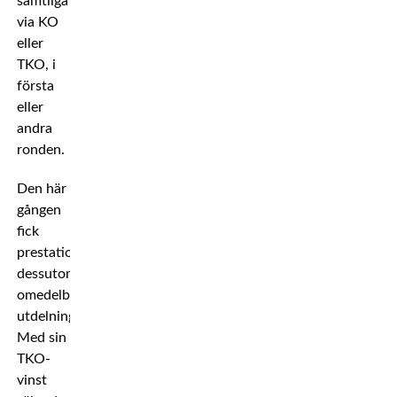
samtliga
via KO
eller
TKO, i
första
eller
andra
ronden.
Den här
gången
fick
prestationen
dessutom
omedelbar
utdelning.
Med sin
TKO-
vinst