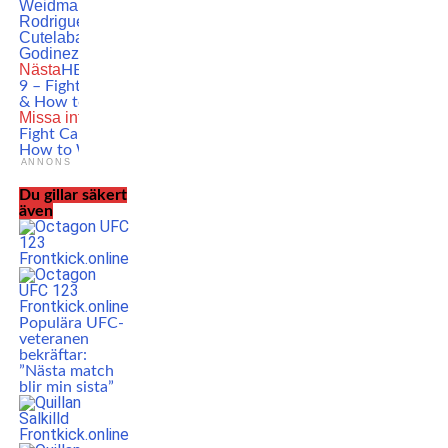
Weidman
featured
Gregory
Rodrigues
Ion
Cutelaba
Loopy
Godinez
MMA
UFC
Nästa
HEXAGONE MMA
9 – Fight Card, Start Time
& How to Watch
Missa inte
Bellator 297 –
Fight Card, Start Time &
How to Watch
ANNONS
Du gillar säkert
även
Populära UFC-
veteranen
bekräftar:
”Nästa match
blir min sista”