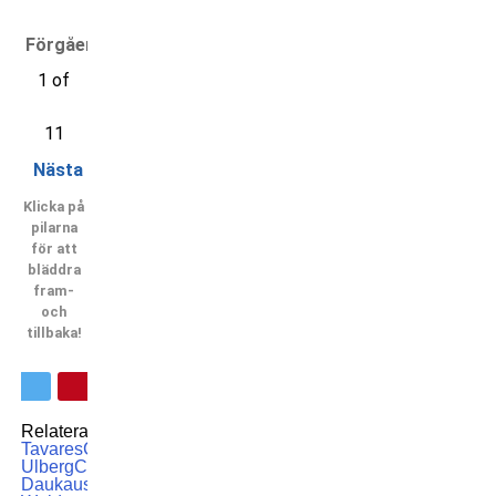
Förgående
1 of
11
Nästa
Klicka på
pilarna
för att
bläddra
fram-
och
tillbaka!
Relaterade ämnen:
Brad
Tavares
Carlos
Ulberg
Chris
Daukaus
Chris