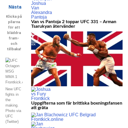
Nästa
Klicka på
Van vs Pantoja 2 toppar UFC 331 – Arman
pilarna
Tsarukyan återvänder
för att
bläddra
fram-
och
tillbaka!
New UFC
fights in
the
Uppgifterna som får brittiska boxningsfansen
making.
att gråta
Photo via
UFC
(Twitter)