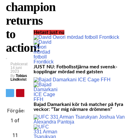
champion
returns
to
Hetast just nu
action!
Publicerat
JUST NU: Fotbollsstjärna med svensk-
14 juni
2023
kopplingar mördad med gatsten
By
Tobias
Lindkvist
Bajad Damarkani kör två matcher på fyra
veckor: ”Tar mig närmare drömmen”
Förgående
1 of
11