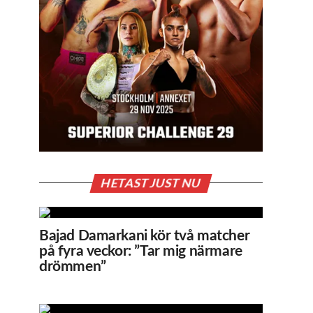
HETAST JUST NU
Bajad Damarkani kör två matcher
på fyra veckor: ”Tar mig närmare
drömmen”