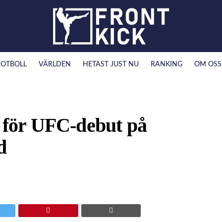
FOTBOLL
VÄRLDEN
HETAST JUST NU
RANKING
OM OSS
r för UFC-debut på
d