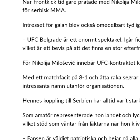
När Frontkick tidigare pratade med Nikolija Mi
för serbisk MMA.
Intresset för galan blev också omedelbart tydligt
– UFC Belgrade är ett enormt spektakel. Igår fick
vilket är ett bevis på att det finns en stor efte
För Nikolija Milošević innebär UFC-kontraktet k
Med ett matchfacit på 8-1 och åtta raka segrar
intressanta namn utanför organisationen.
Hennes koppling till Serbien har alltid varit star
Som amatör representerade hon landet och ly
vilket stöd som väntar från läktarna när hon kliv
– Fansen är väldigt patriotiska och hejar på al