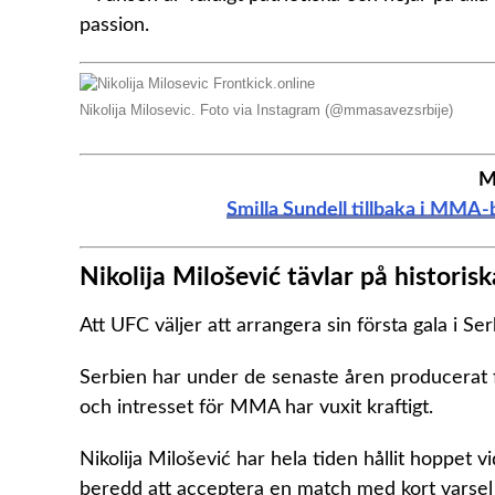
passion.
Nikolija Milosevic. Foto via Instagram (@mmasavezsrbije)
M
Smilla Sundell tillbaka i MMA-b
Nikolija Milošević tävlar på historis
Att UFC väljer att arrangera sin första gala i Ser
Serbien har under de senaste åren producerat f
och intresset för MMA har vuxit kraftigt.
Nikolija Milošević har hela tiden hållit hoppet v
beredd att acceptera en match med kort varsel