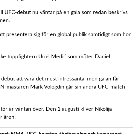
ell UFC-debut nu väntar på en gala som redan beskrivs
nen.
att presentera sig för en global publik samtidigt som hon
ske toppfightern Uroš Medić som möter Daniel
ebut att vara det mest intressanta, men galan får
e AFN-mästaren Mark Vologdin går sin andra UFC-match
ör är väntan över. Den 1 augusti kliver Nikolija
riären.