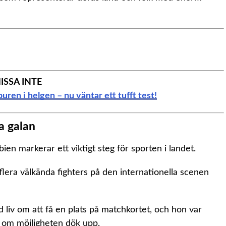
ISSA INTE
uren i helgen – nu väntar ett tufft test!
ka galan
bien markerar ett viktigt steg för sporten i landet.
lera välkända fighters på den internationella scenen
id liv om att få en plats på matchkortet, och hon var
 om möjligheten dök upp.