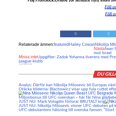
Följ Frontkick.Online för senaste nytt inom
Följ 
Följ 
Relaterade ämnen:
featured
Hailey Cowan
Nikolija Mi
Nästa
Sean S
mot Israel
Missa inte
Uppgifter: Zadok Yohanna överens med Pre
League-klubb
ANNONS
DU GILL
Analys: Därför kan Nikolija Milosevic bli Europas näs
Otäcka bilderna: Blachowicz visar upp fula cuttet eft
Miljonbonus till UFC-svenskan – här får Nina glädjeb
JUST NU: Mark Vologdin förlorar BRUTALT krig
JUST NU: Nikolija Milosevic vinner UFC-debuten på 
UFC-debutantens hälsning till svenska fansen: ”Stort 