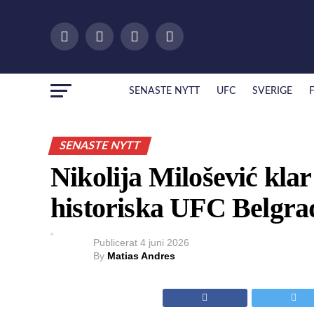
SENASTE NYTT
UFC
SVERIGE
SENASTE NYTT
Nikolija Milošević kla
historiska UFC Belgra
Publicerat
4 juni 2026
By
Matias Andres