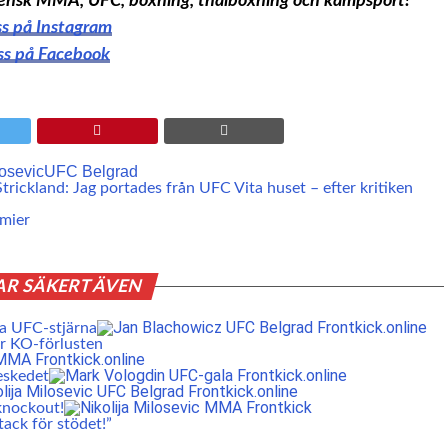
 svensk MMA, UFC, boxning, thaiboxning och kampsport!
oss på Instagram
oss på Facebook
losevic
UFC Belgrad
trickland: Jag portades från UFC Vita huset – efter kritiken
mier
AR SÄKERT ÄVEN
ta UFC-stjärna
er KO-förlusten
eskedet
knockout!
tack för stödet!”