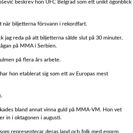
lošević beskrev hon UFC Belgrad som ett unikt ögonblick
 när biljetterna försvann i rekordfart.
 jag reda på att biljetterna sålde slut på 30 minuter,
rfrågan på MMA i Serbien.
ulmen på flera års arbete.
 har hon etablerat sig som ett av Europas mest
k.
ckades bland annat vinna guld på MMA-VM. Hon vet
er in i oktagonen i augusti.
la som representerar deras land och folk med enorm