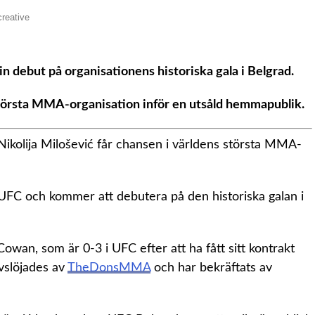
sin debut på organisationens historiska gala i Belgrad.
största MMA-organisation inför en utsåld hemmapublik.
t Nikolija Milošević får chansen i världens största MMA-
 UFC och kommer att debutera på den historiska galan i
wan, som är 0-3 i UFC efter att ha fått sitt kontrakt
vslöjades av
TheDonsMMA
och har bekräftats av