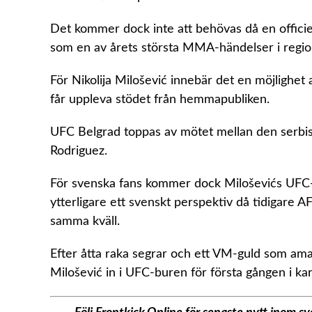
Det kommer dock inte att behövas då en offici
som en av årets största MMA-händelser i regio
För Nikolija Milošević innebär det en möjlighet 
får uppleva stödet från hemmapubliken.
UFC Belgrad toppas av mötet mellan den serbi
Rodriguez.
För svenska fans kommer dock Miloševićs UFC-d
ytterligare ett svenskt perspektiv då tidigar
samma kväll.
Efter åtta raka segrar och ett VM-guld som amat
Milošević in i UFC-buren för första gången i kar