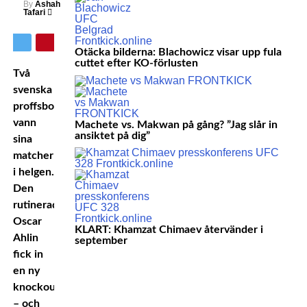
By
Ashah
Tafari
Otäcka bilderna: Blachowicz visar upp fula
cuttet efter KO-förlusten
Två
svenska
proffsboxare
vann
Machete vs. Makwan på gång? ”Jag slår in
ansiktet på dig”
sina
matcher
i helgen.
Den
rutinerade
Oscar
KLART: Khamzat Chimaev återvänder i
Ahlin
september
fick in
en ny
knockoutseger
– och