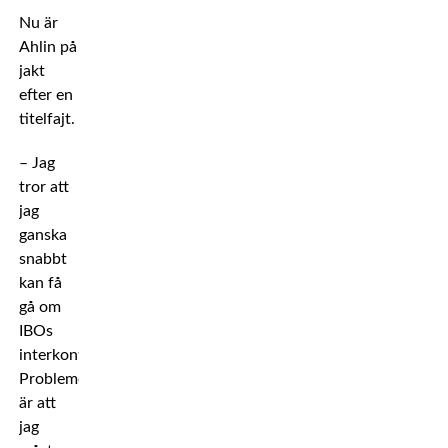
Nu är
Ahlin på
jakt
efter en
titelfajt.
– Jag
tror att
jag
ganska
snabbt
kan få
gå om
IBOs
interkontinentaltitel.
Problemet
är att
jag