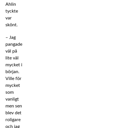
Ahlin
tyckte
var
skönt.
– Jag
pangade
väl på
lite väl
mycket i
början.
Ville för
mycket
som
vanligt
men sen
blev det
roligare
och jag