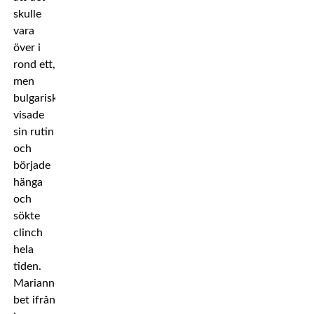
skulle
vara
över i
rond ett,
men
bulgariskan
visade
sin rutin
och
började
hänga
och
sökte
clinch
hela
tiden.
Marianne
bet ifrån