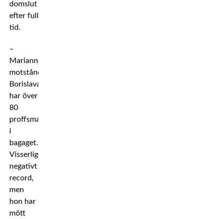
domslut
efter full
tid.
–
Mariannes
motståndare
Borislava
har över
80
proffsmatcher
i
bagaget.
Visserligen
negativt
record,
men
hon har
mött