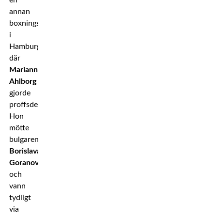
annan
boxningsgala
i
Hamburg,
där
Marianne
Ahlborg
gjorde
proffsdebut.
Hon
mötte
bulgaren
Borislava
Goranova
och
vann
tydligt
via