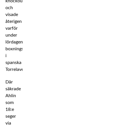
knockoutkung
och
visade
återigen
varför
under
lördagens
boxningsgala
i
spanska
Torrelavega.
Där
säkrade
Ahlin
som
18:e
seger
via