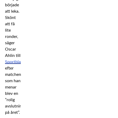
började
att leka.
Skönt
att få
lite
ronder,
säger
Oscar
Ahlin till
Sportbladet
efter
matchen,
som han
menar
blev en
”rolig
avslutning
på året”.