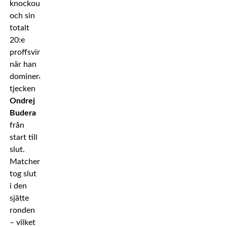
knockout,
och sin
totalt
20:e
proffsvinst
när han
dominerade
tjecken
Ondrej
Budera
från
start till
slut.
Matchen
tog slut
i den
sjätte
ronden
– vilket