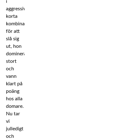
i
aggressiva
korta
kombinationer
för att
slå sig
ut, hon
dominerade
stort
och
vann
klart på
poäng
hos alla
domare.
Nu tar
vi
julledigt
och