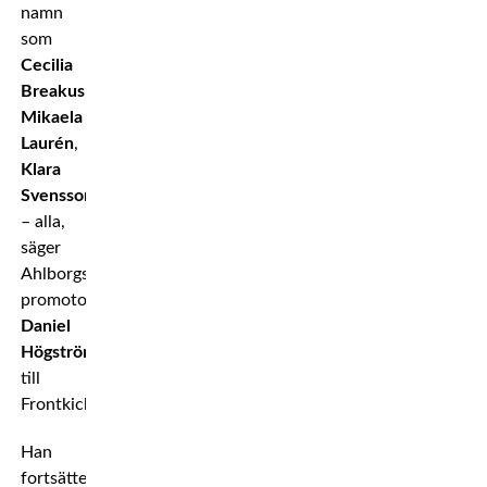
namn
som
Cecilia
Breakus
,
Mikaela
Laurén
,
Klara
Svensson
– alla,
säger
Ahlborgs
promotor
Daniel
Högström
till
Frontkick.
Han
fortsätter: