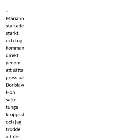
–
Marianne
startade
starkt
och tog
kommandot
direkt
genom
att sätta
press på
Borislava.
Hon
satte
tunga
kroppsslag
och jag
trodde
att det