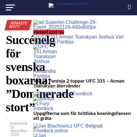
SENASTE
NYTT
Hetast just nu
Succéhelg
för
svenska
boxarna:
Van vs Pantoja 2 toppar UFC 331 – Arman
Tsarukyan återvänder
”Dominerade
stort”
Uppgifterna som får brittiska boxningsfansen
att gråta
Publicerat
22
december
2020