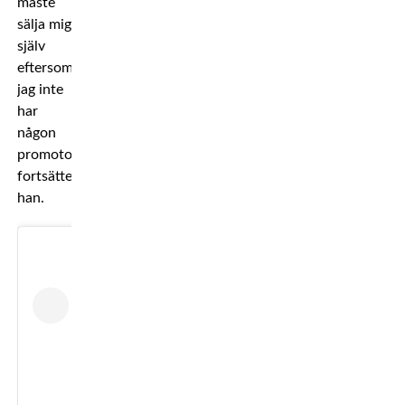
måste
sälja mig
själv
eftersom
jag inte
har
någon
promotor,
fortsätter
han.