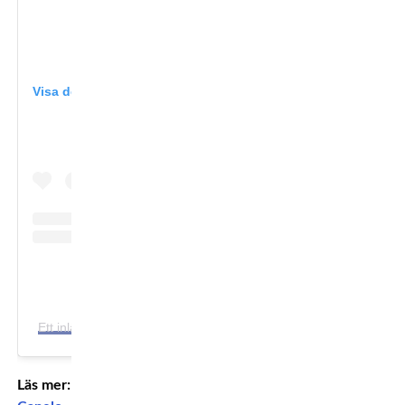
Visa det här inlägget på Instagram
Ett inlägg delat av Oscar Ahlin (@oscarahlin)
Läs mer: