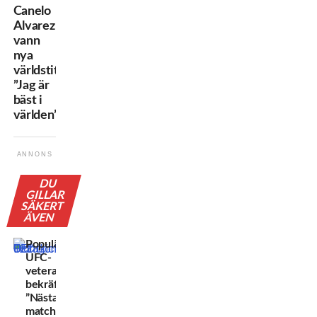
Canelo
Alvarez
vann
nya
världstitlar:
”Jag är
bäst i
världen”
ANNONS
DU
GILLAR
SÄKERT
ÄVEN
Populära
UFC-
veteranen
bekräftar:
”Nästa
match