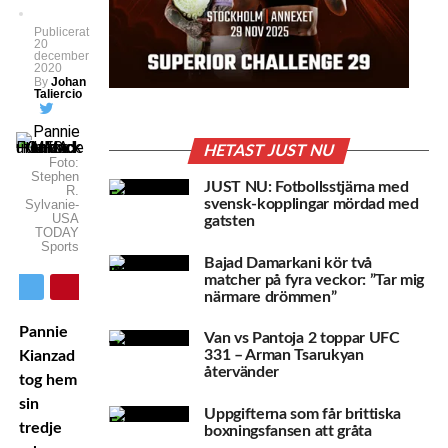
Publicerat
20
december
2020
By
Johan
Taliercio
HETAST JUST NU
Foto:
Stephen
JUST NU: Fotbollsstjärna med
R.
svensk-kopplingar mördad med
Sylvanie-
USA
gatsten
TODAY
Sports
Bajad Damarkani kör två
matcher på fyra veckor: ”Tar mig
närmare drömmen”
Pannie
Van vs Pantoja 2 toppar UFC
331 – Arman Tsarukyan
Kianzad
återvänder
tog hem
sin
Uppgifterna som får brittiska
tredje
boxningsfansen att gråta