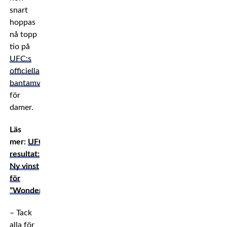
snart
hoppas
nå topp
tio på
UFC:s
officiella
bantamviktsranking
för
damer.
Läs
mer:
UFC-
resultat:
Ny vinst
för
”Wonderboy”
– Tack
alla för