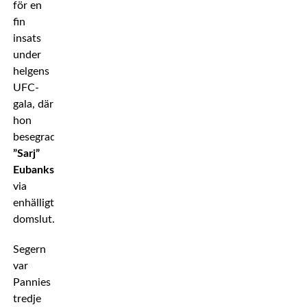
för en
fin
insats
under
helgens
UFC-
gala, där
hon
besegrade
Sijara
”Sarj”
Eubanks
via
enhälligt
domslut.
Segern
var
Pannies
tredje