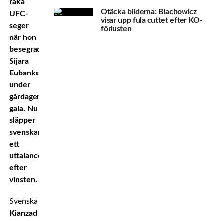
raka
Otäcka bilderna: Blachowicz
UFC-
visar upp fula cuttet efter KO-
seger
förlusten
när hon
besegrade
Sijara
Eubanks
under
gårdagens
gala. Nu
släpper
svenskan
ett
uttalande
efter
vinsten.
Svenska
Pannie
Kianzad
stod