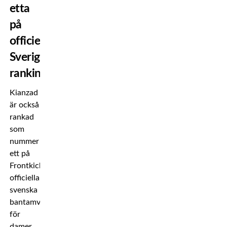
etta
på
officiella
Sverige-
rankingen
Kianzad
är också
rankad
som
nummer
ett på
Frontkicks
officiella
svenska
bantamviktsranking
för
damer.