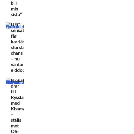
blir
min
sista”
UFC-
sensationen
får
karriärens
största
chans
– nu
väntar
elddopet
Nickal
drar
till
Ryssland
med
Khamzat
–
ställs
mot
OS-