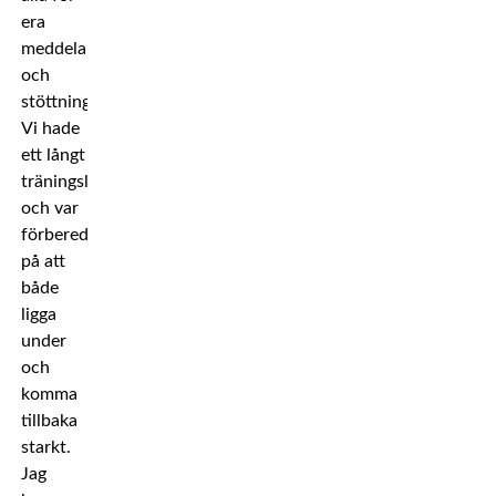
era
meddelanden
och
stöttning.
Vi hade
ett långt
träningsläger
och var
förberedda
på att
både
ligga
under
och
komma
tillbaka
starkt.
Jag