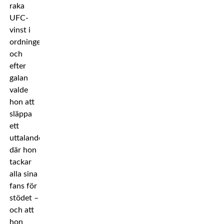
raka
UFC-
vinst i
ordningen,
och
efter
galan
valde
hon att
släppa
ett
uttalande
där hon
tackar
alla sina
fans för
stödet –
och att
hon