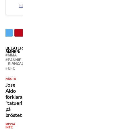
E
tt inlägg delat av WWW.FRONTKICK.ONLINE (@frontkick.online)
RELATERADE
ÄMNEN:
MMA
PANNIE
KIANZAD
UFC
NÄSTA
Jose
Aldo
förklarar
”tatueringen”
på
bröstet
MISSA
INTE