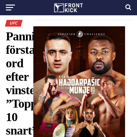
UFC
Pannies
första
ord
efter
vinsten:
”Topp
10
snart”