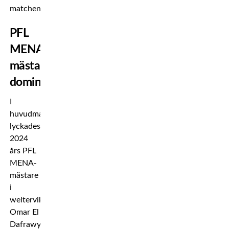
matchen.
PFL
MENA-
mästaren
dominerar
I
huvudmatchen
lyckades
2024
års PFL
MENA-
mästare
i
weltervikt,
Omar El
Dafrawy,