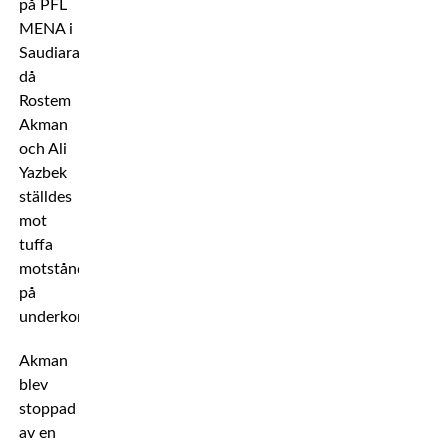
på PFL
MENA i
Saudiarabien
då
Rostem
Akman
och Ali
Yazbek
ställdes
mot
tuffa
motståndare
på
underkortet.
Akman
blev
stoppad
av en