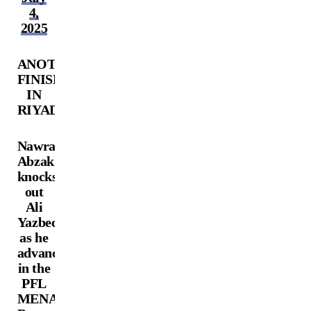
4,
2025
ANOTHER
FINISH
IN
RIYADH!
Nawras
Abzakh
knocks
out
Ali
Yazbeck
as he
advances
in the
PFL
MENA