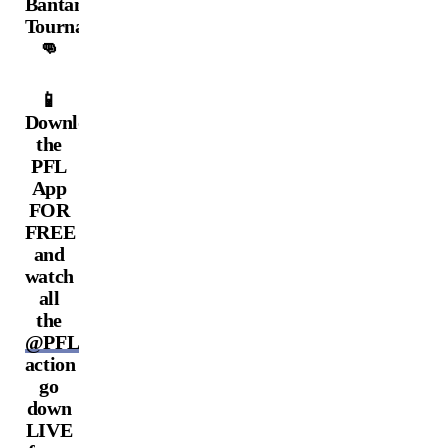
Bantamweight
Tournament
👊
📱
Download
the
PFL
App
FOR
FREE
and
watch
all
the
@PFLMENA
action
go
down
LIVE