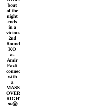
bout
of the
night
ends
in a
vicious
2nd
Round
KO
as
Amir
Fazli
connects
with
a
MASSIVE
OVERHAND
RIGHT
👊😤