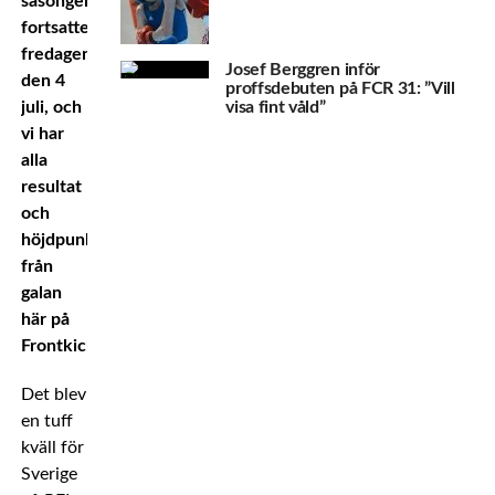
säsongen
fortsatte
fredagen
Josef Berggren inför
den 4
proffsdebuten på FCR 31: ”Vill
juli, och
visa fint våld”
vi har
alla
resultat
och
höjdpunkter
från
galan
här på
Frontkick.online!
Det blev
en tuff
kväll för
Sverige