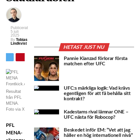
Publicerat
5 juli
2025
By
Tobias
Lindkvist
HETAST JUST NU
Pannie Kianzad förlorar första
matchen efter UFC
UFC:s märkliga logik: Vad krävs
Resultat
egentligen för att få behålla sitt
från PFL
kontrakt?
MENA.
Foto via X
Kadestams rival lämnar ONE –
UFC nästa för Robocop?
PFL
Beskedet inför EM: ”Vet att jag
MENA-
håller en hög internationell nivå”