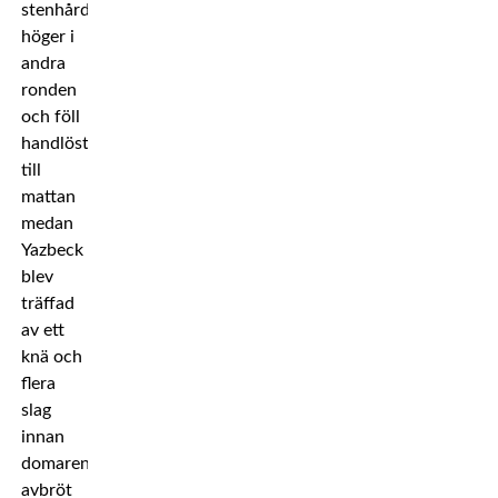
stenhård
höger i
andra
ronden
och föll
handlöst
till
mattan
medan
Yazbeck
blev
träffad
av ett
knä och
flera
slag
innan
domaren
avbröt