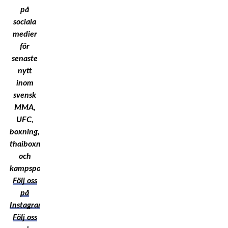
på
sociala
medier
för
senaste
nytt
inom
svensk
MMA,
UFC,
boxning,
thaiboxning
och
kampsport!
Följ oss
på
Instagram
Följ oss