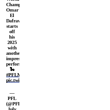
Champion
Omar
El
Dafrawy
starts
off
his
2025
with
another
impressive
performance!
🐍
#PFLMENA
pic.twitter.com/L21SPG4UG3
—
PFL
(@PFLMMA)
July