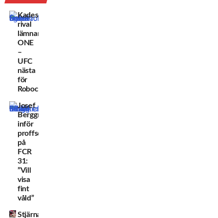
Kadestams
rival
lämnar
ONE
–
UFC
nästa
för
Robocop?
Josef
Berggren
inför
proffsdebuten
på
FCR
31:
”Vill
visa
fint
våld”
Stjärnans