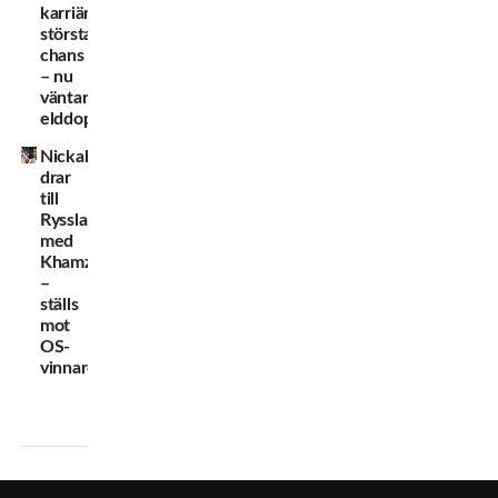
karriärens
största
chans
– nu
väntar
elddopet
Nickal
drar
till
Ryssland
med
Khamzat
–
ställs
mot
OS-
vinnare