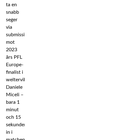
ta en
snabb
seger
via
submission
mot
2023
års PFL
Europe-
finalist i
weltervikt,
Daniele
Miceli –
bara 1
minut
och 15
sekunder
in i
matchen.