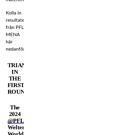
Kolla in
resultaten
från PFL
MENA
här
nedanför!
TRIANGLE
IN
THE
FIRST
ROUND!
The
2024
@PFLMENA
Welterweight
World