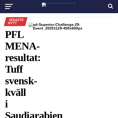
SENASTE
NYTT
PFL
MENA-
resultat:
Tuff
svensk-
kväll
i
Saudiarabien