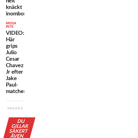
helt
knäckt
inombords”
MISSA
INTE
VIDEO:
Här
grips
Julio
Cesar
Chavez
Jr efter
Jake
Paul-
matchen
ANNONS
DU
GILLAR
SÄKERT
ÄVEN