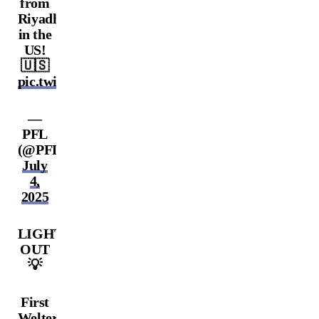
from
Riyadh
in the
US!
🇺🇸
pic.twitter.com/JQwdTYTjSQ
—
PFL
(@PFLMMA)
July
4,
2025
LIGHTS
OUT
💡
First
Welterweight