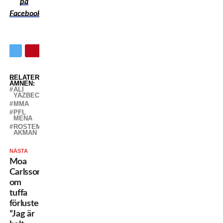
på
Facebook
RELATERADE
ÄMNEN:
ALI
YAZBECK
MMA
PFL
MENA
ROSTEM
AKMAN
NÄSTA
Moa
Carlsson
om
tuffa
förlusten:
”Jag är