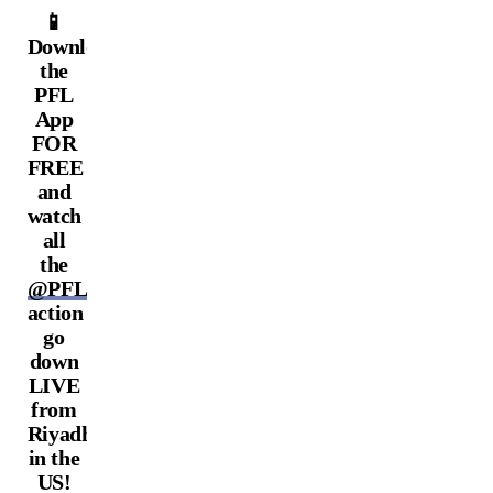
📱
Download
the
PFL
App
FOR
FREE
and
watch
all
the
@PFLMENA
action
go
down
LIVE
from
Riyadh
in the
US!