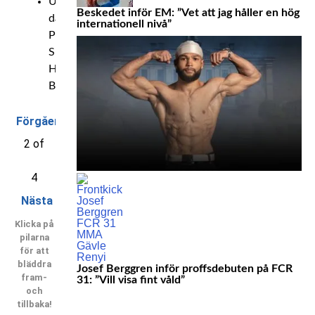
Ungdom
Beskedet inför EM: ”Vet att jag håller en hög
dam:
internationell nivå”
Paradisia
Smesem,
Hisingens
Boxningsklubb
Förgående
2 of
4
Nästa
Klicka på
pilarna
för att
bläddra
Josef Berggren inför proffsdebuten på FCR
fram-
31: ”Vill visa fint våld”
och
tillbaka!