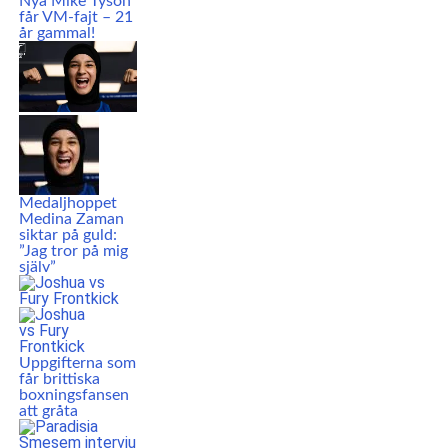
Nya Mike Tyson
får VM-fajt – 21
år gammal!
Medaljhoppet
Medina Zaman
siktar på guld:
”Jag tror på mig
själv”
Uppgifterna som
får brittiska
boxningsfansen
att gråta