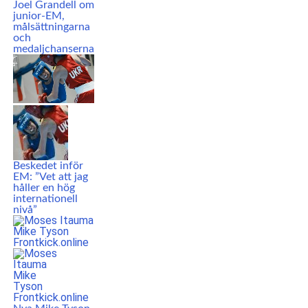
Joel Grandell om
junior-EM,
målsättningarna
och
medaljchanserna
Beskedet inför
EM: ”Vet att jag
håller en hög
internationell
nivå”