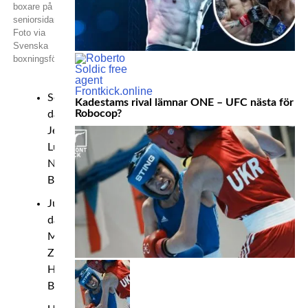
boxare på
seniorsidan.
Foto via
Svenska
boxningsförbundet
Senior
Kadestams rival lämnar ONE – UFC nästa för
Robocop?
dam:
Jenny
Lundberg,
Narva
Boxningsklubb
Junior
dam:
Medina
Zaman,
Haninge
Boxningsklubb