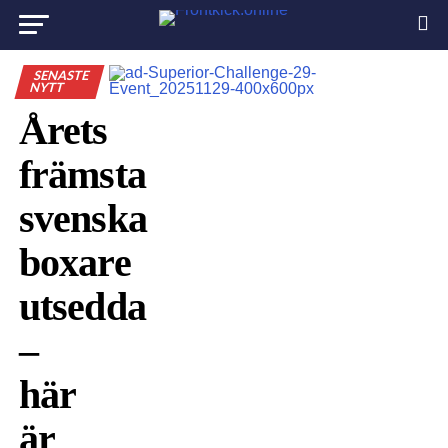
SENASTE
NYTT
Årets
främsta
svenska
boxare
utsedda
–
här
är