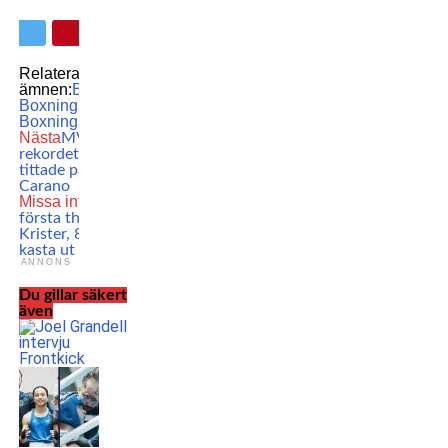
Relaterade
ämnen:
Boxning
Svensk
Boxning
Svenska
Boxningsförbundet
Nästa
MVP slog UFC-
rekordet – så många
tittade på Rousey vs.
Carano
Missa inte
Möt Sveriges
första thaiboxare –
Krister, 81: ”De ville
kasta ut oss”
ANNONS
Du gillar säkert
även