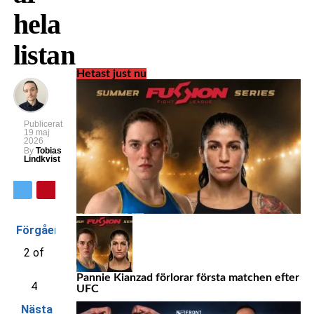
hela
listan
Hetast just nu
Publicerat
19 maj
2026
By
Tobias
Lindkvist
Förgående
2 of
Pannie Kianzad förlorar första matchen efter
4
UFC
Nästa