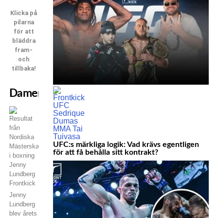
Klicka på
pilarna
för att
bläddra
fram-
och
tillbaka!
Damer
UFC:s märkliga logik: Vad krävs egentligen
för att få behålla sitt kontrakt?
Jenny
Lundberg
blev årets