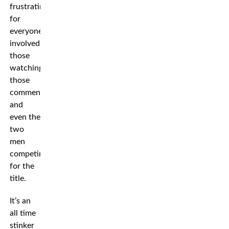
frustrating
for
everyone
involved,
those
watching,
those
commentating
and
even the
two
men
competing
for the
title.
It’s an
all time
stinker