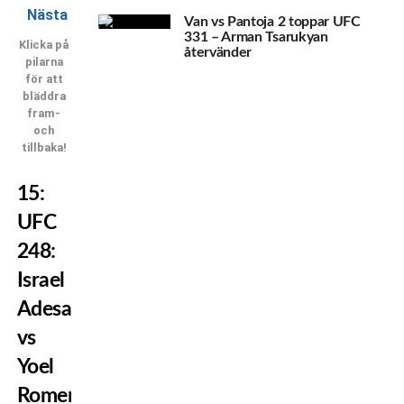
Nästa
Van vs Pantoja 2 toppar UFC
331 – Arman Tsarukyan
Klicka på
återvänder
pilarna
för att
bläddra
fram-
och
tillbaka!
15:
UFC
248:
Israel
Adesanya
vs
Yoel
Romero