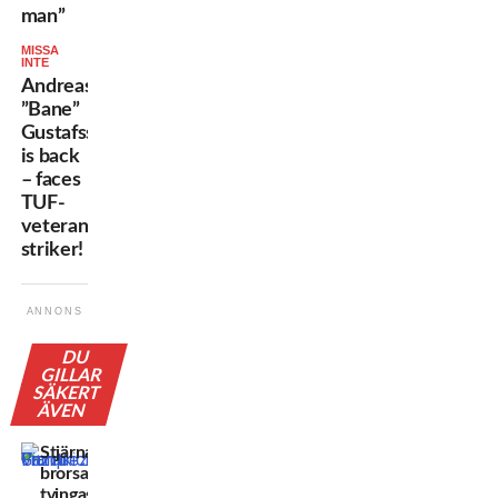
man”
MISSA
INTE
Andreas
”Bane”
Gustafsson
is back
– faces
TUF-
veteran
striker!
ANNONS
DU
GILLAR
SÄKERT
ÄVEN
Stjärnans
brorsa
tvingas