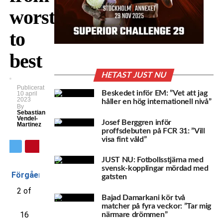
worst
to
best
HETAST JUST NU
Publicerat
Beskedet inför EM: ”Vet att jag
10 april
2023
håller en hög internationell nivå”
By
Sebastian
Vendel-
Josef Berggren inför
Martinez
proffsdebuten på FCR 31: ”Vill
visa fint våld”
JUST NU: Fotbollsstjärna med
svensk-kopplingar mördad med
Förgående
gatsten
2 of
Bajad Damarkani kör två
matcher på fyra veckor: ”Tar mig
16
närmare drömmen”