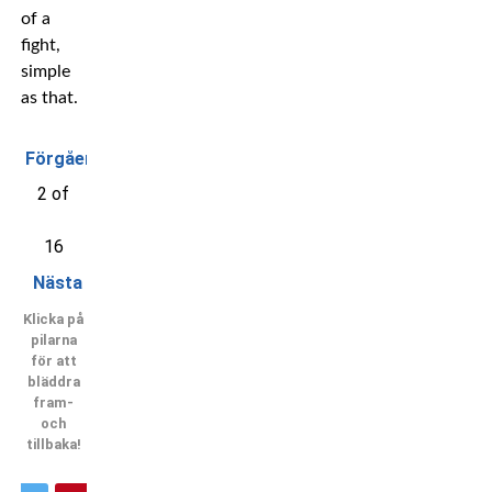
of a
fight,
simple
as that.
Förgående
2 of
16
Nästa
Klicka på
pilarna
för att
bläddra
fram-
och
tillbaka!