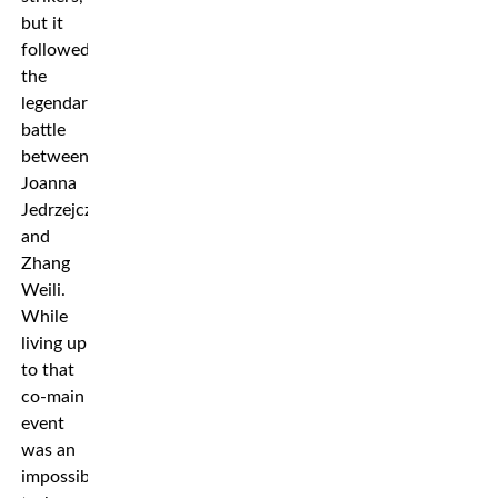
but it
followed
the
legendary
battle
between
Joanna
Jedrzejczyk
and
Zhang
Weili.
While
living up
to that
co-main
event
was an
impossible