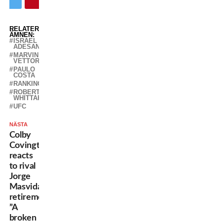
RELATERADE
ÄMNEN:
ISRAEL
ADESANYA
MARVIN
VETTORI
PAULO
COSTA
RANKING
ROBERT
WHITTAKER
UFC
NÄSTA
Colby
Covington
reacts
to rival
Jorge
Masvidal’s
retirement:
”A
broken