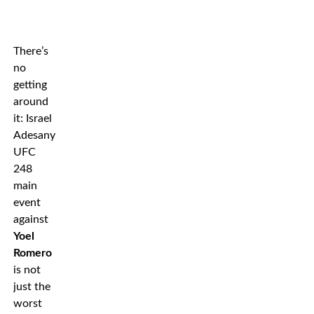
There’s
no
getting
around
it: Israel
Adesanyas
UFC
248
main
event
against
Yoel
Romero
is not
just the
worst