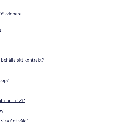
 OS-vinnare
 behålla sitt kontrakt?
cop?
tionell nivå”
visa fint våld”