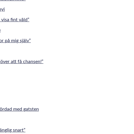
visa fint våld”
r på mig själv”
över att få chansen!”
mördad med gatsten
änglig snart”