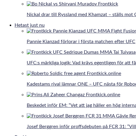
Nickal drar till Ryssland med Khamzat – ställs mot
Hetast just nu
Pannie Kianzad förlorar i första matchen efter UFC
UFC:s märkliga logik: Vad krävs egentligen för att få
Kadestams rival lämnar ONE – UFC nästa för Robo
Beskedet inför EM: ”Vet att jag håller en hög interna
Josef Berggren inför proffsdebuten på FCR 31: ”Vill 