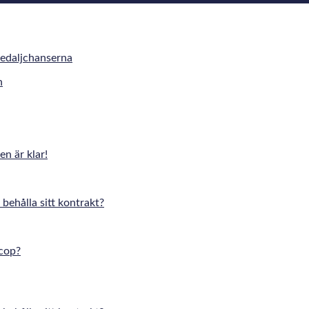
medaljchanserna
n är klar!
 behålla sitt kontrakt?
cop?