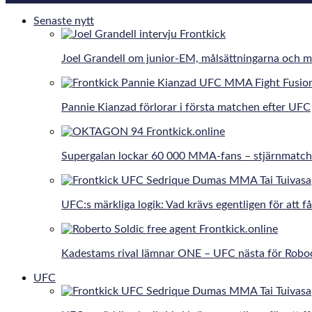
Senaste nytt
Joel Grandell om junior-EM, målsättningarna och 
Pannie Kianzad förlorar i första matchen efter UFC
Supergalan lockar 60 000 MMA-fans – stjärnmatche
UFC:s märkliga logik: Vad krävs egentligen för att få
Kadestams rival lämnar ONE – UFC nästa för Robo
UFC