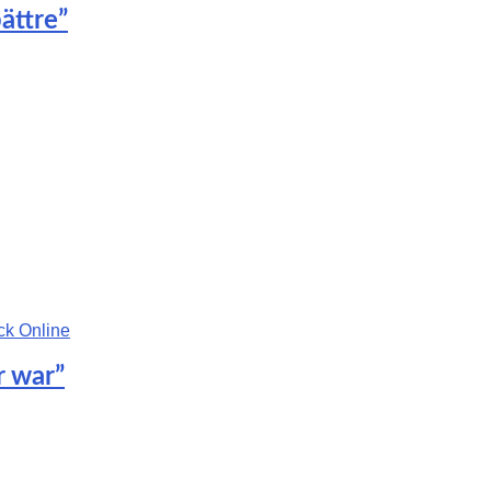
ättre”
r war”