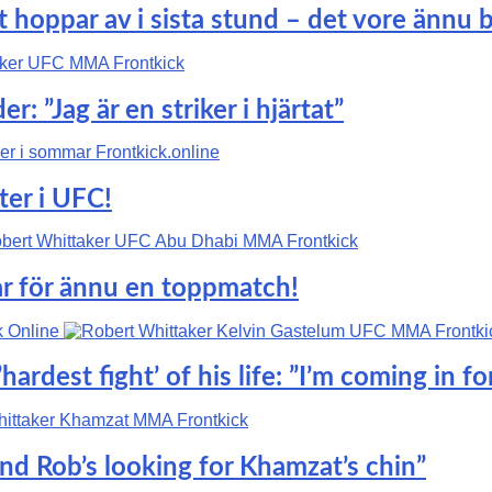
 hoppar av i sista stund – det vore ännu b
: ”Jag är en striker i hjärtat”
ter i UFC!
r för ännu en toppmatch!
rdest fight’ of his life: ”I’m coming in fo
and Rob’s looking for Khamzat’s chin”