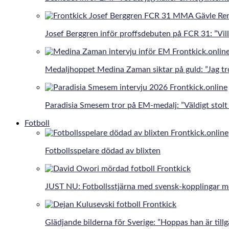
Josef Berggren inför proffsdebuten på FCR 31: ”Vill 
Medaljhoppet Medina Zaman siktar på guld: ”Jag tro
Paradisia Smesem tror på EM-medalj: ”Väldigt stolt 
Fotboll
Fotbollsspelare dödad av blixten
JUST NU: Fotbollsstjärna med svensk-kopplingar 
Glädjande bilderna för Sverige: ”Hoppas han är tillg