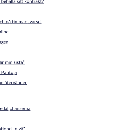
 behålla sitt kontrakt?
tch på timmars varsel
ingen
r min sista”
an återvänder
medaljchanserna
tionell nivå”