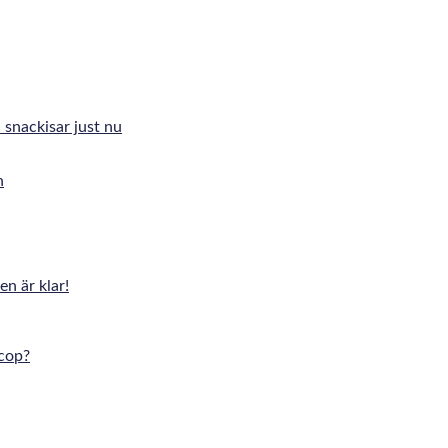
 snackisar just nu
n är klar!
cop?