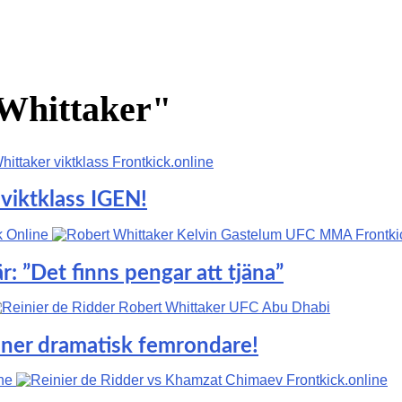
 Whittaker"
 viktklass IGEN!
r: ”Det finns pengar att tjäna”
nner dramatisk femrondare!