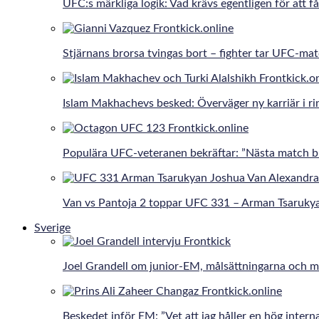
UFC:s märkliga logik: Vad krävs egentligen för att få
Stjärnans brorsa tvingas bort – fighter tar UFC-ma
Islam Makhachevs besked: Överväger ny karriär i r
Populära UFC-veteranen bekräftar: ”Nästa match bli
Van vs Pantoja 2 toppar UFC 331 – Arman Tsaruky
Sverige
Joel Grandell om junior-EM, målsättningarna och 
Beskedet inför EM: ”Vet att jag håller en hög interna