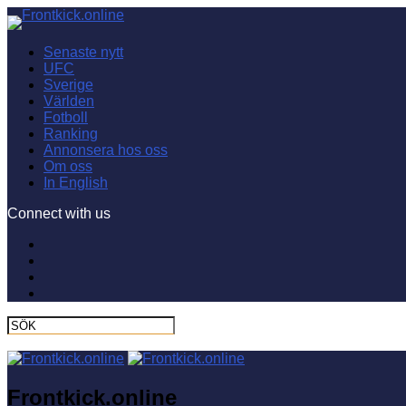
Senaste nytt
UFC
Sverige
Världen
Fotboll
Ranking
Annonsera hos oss
Om oss
In English
Connect with us
Frontkick.online