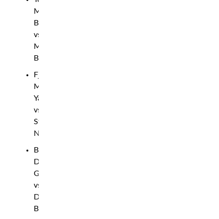
Martin
Buday
vs.
Marcus
Buchecha
Fjädervikt:
Mohammad
Yahya
vs.
Steven
Nguyen
Bantamvikt:
Davey
Grant
vs.
Da’Mon
Blackshear