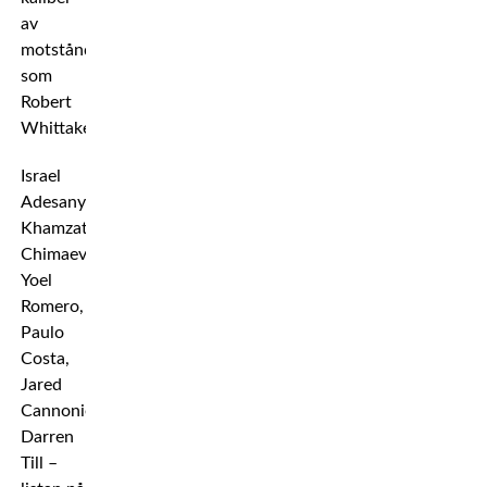
av
motstånd
som
Robert
Whittaker.
Israel
Adesanya,
Khamzat
Chimaev,
Yoel
Romero,
Paulo
Costa,
Jared
Cannonier,
Darren
Till –