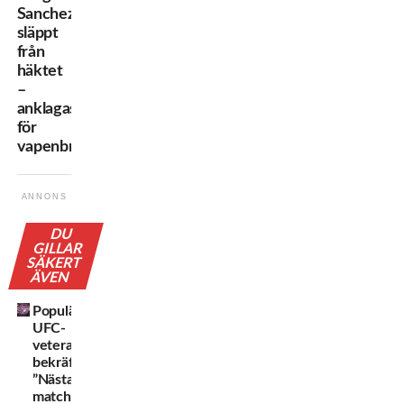
Sanchez
släppt
från
häktet
–
anklagas
för
vapenbrott
ANNONS
DU
GILLAR
SÄKERT
ÄVEN
Populära
UFC-
veteranen
bekräftar:
”Nästa
match