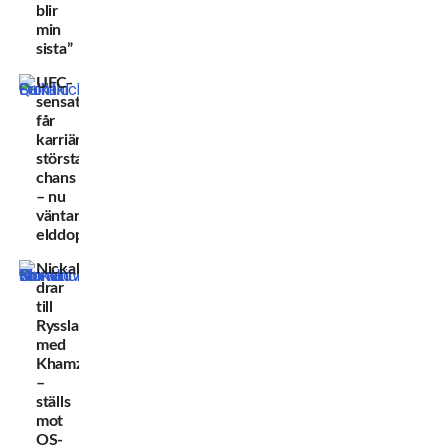
blir
min
sista”
UFC-
sensationen
får
karriärens
största
chans
– nu
väntar
elddopet
Nickal
drar
till
Ryssland
med
Khamzat
–
ställs
mot
OS-