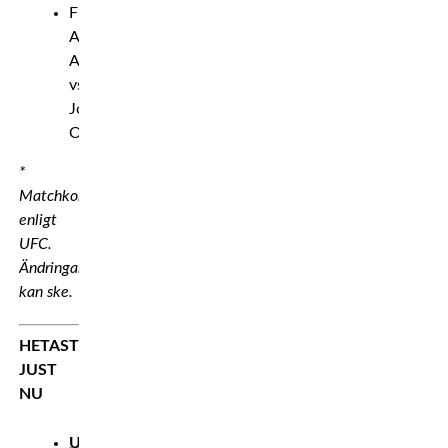
Flugvikt:
Asu
Almabayev
vs.
Jose
Ochoa
*
Matchkort
enligt
UFC.
Ändringar
kan ske.
HETAST
JUST
NU
UPPDATERAD!