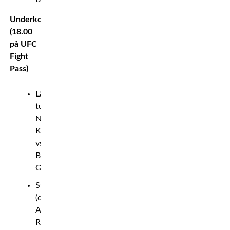
Underkort
(18.00
på UFC
Fight
Pass)
Lätt
tungvikt:
Nikita
Krylov
vs.
Bogdan
Guskov
Stråvikt
(damer):
Amanda
Ribas