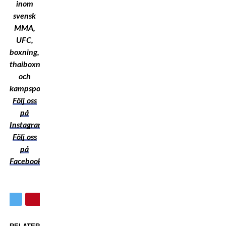
inom
svensk
MMA,
UFC,
boxning,
thaiboxning
och
kampsport!
Följ oss
på
Instagram
Följ oss
på
Facebook