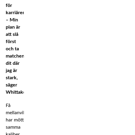
för
karriären.
– Min
plan är
att slå
först
och ta
matchen
dit där
jag är
stark,
säger
Whittaker.
Få
mellanviktare
har mött
samma
kaliber