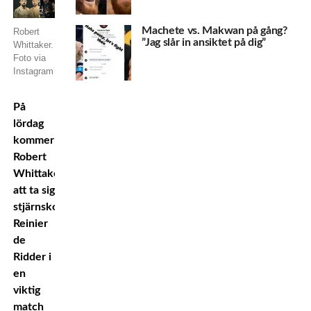
Machete vs. Makwan på gång?
Robert
”Jag slår in ansiktet på dig”
Whittaker.
Foto via
Instagram
På
lördag
kommer
Robert
Whittaker
att ta sig
stjärnskottet
Reinier
de
Ridder i
en
viktig
match