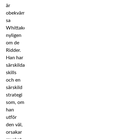
är
obekväm,
sa
Whittaker
nyligen
om de
Ridder.
Han har
särskilda
skills
och en
särskild
strategi
som, om
han
utför
den väl,
orsakar