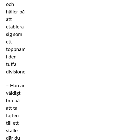
och
håller på
att
etablera
sig som
ett
toppnamn
i den
tuffa
divisionen.
– Han är
väldigt
bra på
att ta
fajten
till ett
ställe
där du