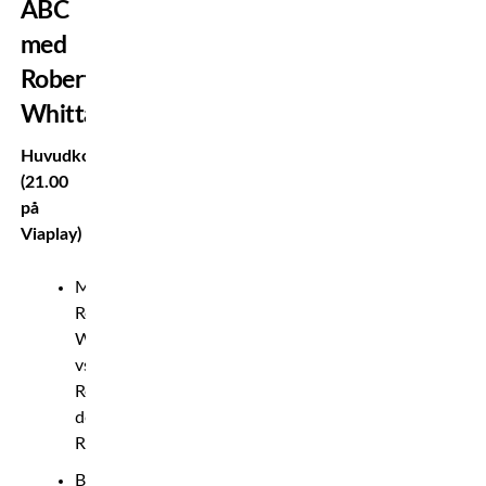
ABC
med
Robert
Whittaker
Huvudkort
(21.00
på
Viaplay)
Mellanvikt:
Robert
Whittaker
vs.
Reinier
de
Ridder
Bantamvikt: