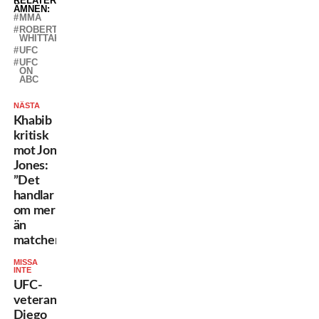
RELATERADE
ÄMNEN:
MMA
ROBERT
WHITTAKER
UFC
UFC
ON
ABC
NÄSTA
Khabib
kritisk
mot Jon
Jones:
”Det
handlar
om mer
än
matcher”
MISSA
INTE
UFC-
veteranen
Diego