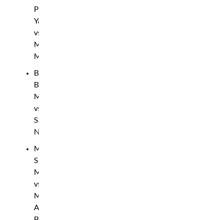
Petr
Yan
vs.
Marcus
McGhee
Bantamvikt:
Bryce
Mitchell
vs.
Said
Nurmagomedov
Mellanvikt:
Sharabutdin
Magomedov
vs.
Marc-
André
Barriault