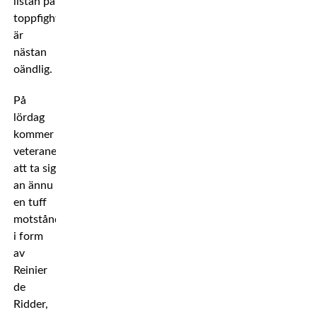
listan på
toppfighters
är
nästan
oändlig.
På
lördag
kommer
veteranen
att ta sig
an ännu
en tuff
motståndare
i form
av
Reinier
de
Ridder,