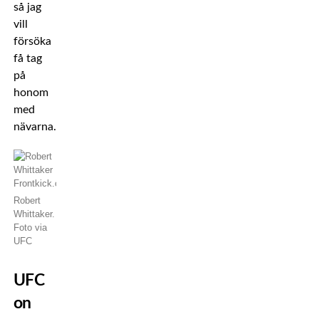
så jag
vill
försöka
få tag
på
honom
med
nävarna.
Robert
Whittaker.
Foto via
UFC
UFC
on