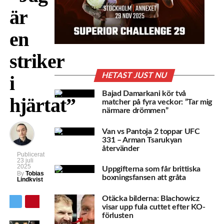
är
en
striker
HETAST JUST NU
i
Bajad Damarkani kör två
hjärtat”
matcher på fyra veckor: ”Tar mig
närmare drömmen”
Van vs Pantoja 2 toppar UFC
331 – Arman Tsarukyan
återvänder
Publicerat
23 juli
2025
Uppgifterna som får brittiska
By
Tobias
boxningsfansen att gråta
Lindkvist
Otäcka bilderna: Blachowicz
visar upp fula cuttet efter KO-
förlusten