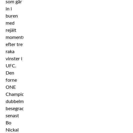
som går
in i
buren
med
rejält
momentum
efter tre
raka
vinster i
UFC.
Den
forne
ONE
Championship-
dubbelmästaren
besegrade
senast
Bo
Nickal