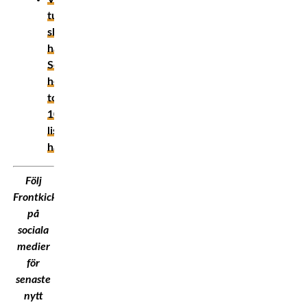
tungviktsboxare
slog
hårdast?
Se
hela
topp
10-
listan
här!
Följ
Frontkick.Online
på
sociala
medier
för
senaste
nytt