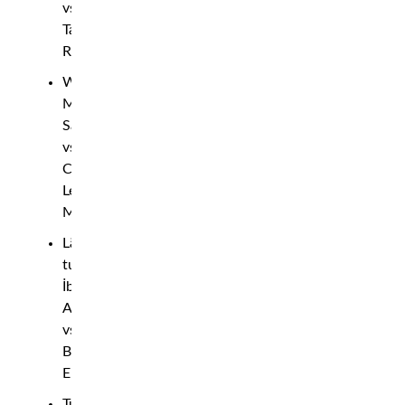
vs.
Tabatha
Ricci
Weltervikt:
Muslim
Salikhov
vs.
Carlos
Leal
Miranda
Lätt
tungvikt:
İbo
Aslan
vs.
Billy
Elekana
Tungvikt: