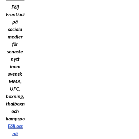
Följ
Frontkick.Online
på
sociala
medier
för
senaste
nytt
inom
svensk
MMA,
UFC,
boxning,
thaiboxning
och
kampsport!
Följ oss
på