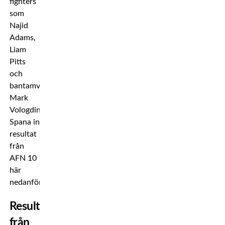
fighters
som
Najid
Adams,
Liam
Pitts
och
bantamviktsmästaren
Mark
Vologdin.
Spana in
resultat
från
AFN 10
här
nedanför!
Resultat
från