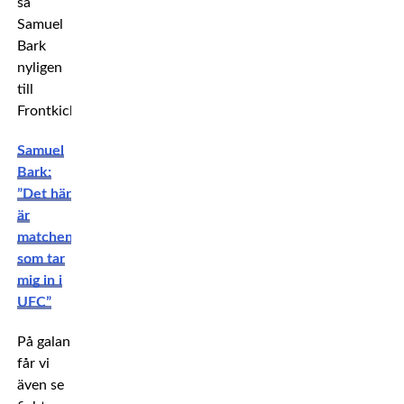
sa
Samuel
Bark
nyligen
till
Frontkick.
Samuel
Bark:
”Det här
är
matchen
som tar
mig in i
UFC”
På galan
får vi
även se