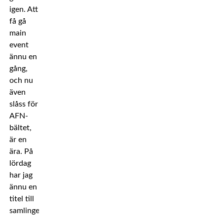
igen. Att
få gå
main
event
ännu en
gång,
och nu
även
slåss för
AFN-
bältet,
är en
ära. På
lördag
har jag
ännu en
titel till
samlingen,