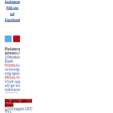
Instagram
Följ oss
på
Facebook
Relaterade
ämnen:
AFN
10
featured
MMA
Samuel
Bark
Nästa
Justin Gaethje
ursinnig: ”UFC blåste
mig igen!”
Missa inte
Oleksandr
Usyk uppmanar White
att ge kontrakt till forne
mästaren
ANNONS
Du gillar säkert
även