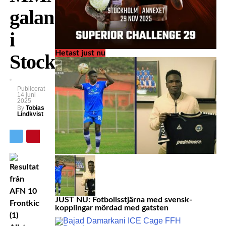
galan
i
Hetast just nu
Stockholm
Publicerat
14 juni
2025
By
Tobias
Lindkvist
JUST NU: Fotbollsstjärna med svensk-
kopplingar mördad med gatsten