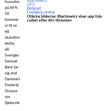
huvudmatchen
på AFN
10
Otäcka bilderna: Blachowicz visar upp fula
kommer
cuttet efter KO-förlusten
vi få se
ett
skandinaviskt
derby
då
Sveriges
Samuel
Bark tar
sig and
Danmarks
Frederik
Strauss
om
fjäderviktstiteln.