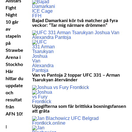
Allstars
Fight
Night
Bajad Damarkani kör två matcher på fyra
10 går
veckor: ”Tar mig närmare drömmen”
av
stapeln
på
Strawberry
Arena i
Stockholm.
Här
Van vs Pantoja 2 toppar UFC 331 – Arman
hittar du
Tsarukyan återvänder
uppdateringar
och
resultat
Uppgifterna som får brittiska boxningsfansen
från
att gråta
AFN 10!
I