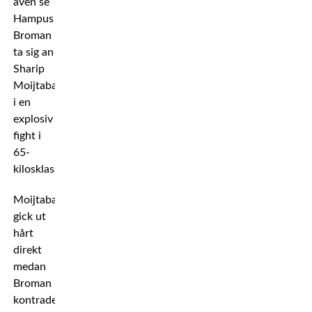
även se
Hampus
Broman
ta sig an
Sharip
Moijtaba
i en
explosiv
fight i
65-
kilosklassen.
Moijtaba
gick ut
hårt
direkt
medan
Broman
kontrade