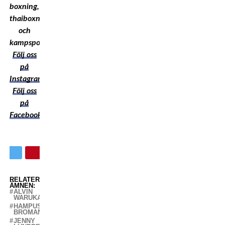
boxning,
thaiboxning
och
kampsport!
Följ oss
på
Instagram
Följ oss
på
Facebook
RELATERADE
ÄMNEN:
ALVIN
WARUKAGA
HAMPUS
BROMAN
JENNY