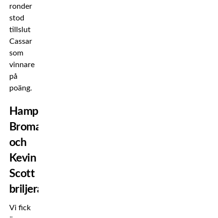
ronder
stod
tillslut
Cassar
som
vinnare
på
poäng.
Hampus
Broman
och
Kevin
Scott
briljerar
Vi fick