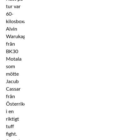
tur var
60-
kilosboxaren
Alvin
Warukaga
från
BK30
Motala
som
mötte
Jacub
Cassar
från
Österrike
i en
riktigt
tuff
fight.