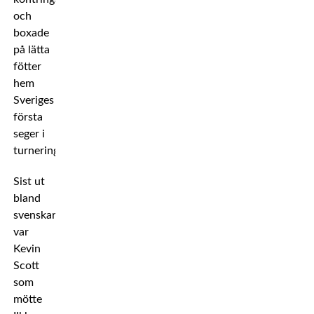
och
boxade
på lätta
fötter
hem
Sveriges
första
seger i
turneringen.
Sist ut
bland
svenskarna
var
Kevin
Scott
som
mötte