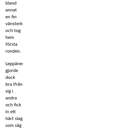
bland
annat
en fin
vänsterkrok,
och tog
hem
första
ronden.
Leppänen
gjorde
dock
bra ifrån
sig i
andra
och fick
in ett
hårt slag
som såg