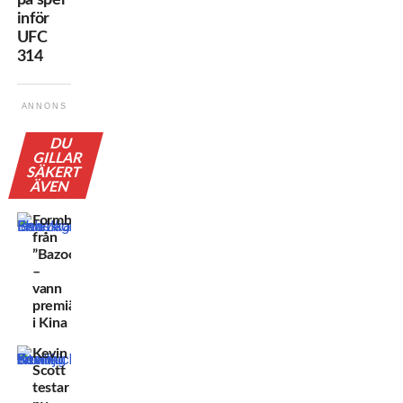
inför
UFC
314
ANNONS
DU
GILLAR
SÄKERT
ÄVEN
Formbesked
från
”Bazooka”
–
vann
premiärmatchen
i Kina
Kevin
Scott
testar