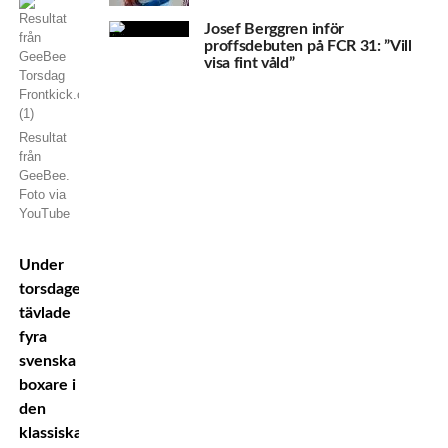
Josef Berggren inför
proffsdebuten på FCR 31: ”Vill
visa fint våld”
Resultat
från
GeeBee.
Foto via
YouTube
Under
torsdagen
tävlade
fyra
svenska
boxare i
den
klassiska