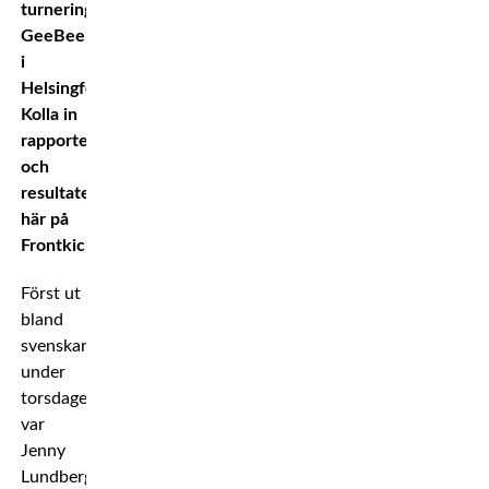
turneringen
GeeBee
i
Helsingfors.
Kolla in
rapporten
och
resultaten
här på
Frontkick.
Först ut
bland
svenskarna
under
torsdagen
var
Jenny
Lundberg