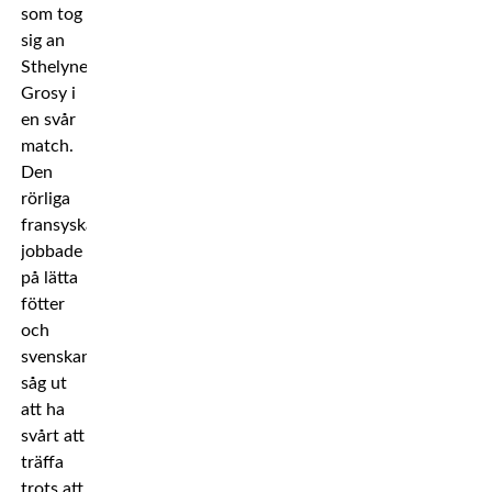
som tog
sig an
Sthelyne
Grosy i
en svår
match.
Den
rörliga
fransyskan
jobbade
på lätta
fötter
och
svenskan
såg ut
att ha
svårt att
träffa
trots att