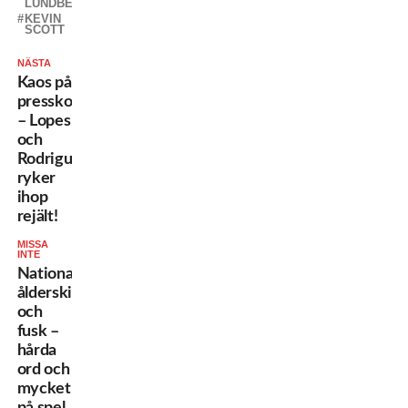
LUNDBERG
KEVIN
SCOTT
NÄSTA
Kaos på
presskonferensen
– Lopes
och
Rodriguez
ryker
ihop
rejält!
MISSA
INTE
Nationalitet,
ålderskillnad
och
fusk –
hårda
ord och
mycket
på spel