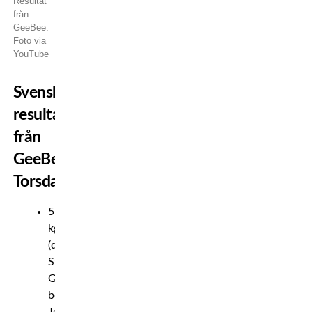
Resultat
från
GeeBee.
Foto via
YouTube
Svenska
resultat
från
GeeBee:
Torsdag
57
kg
(damer)
Sthelyne
Grosy
besegrade