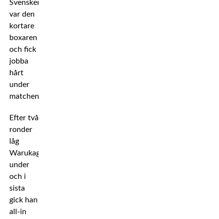
Svensken
var den
kortare
boxaren
och fick
jobba
hårt
under
matchen.
Efter två
ronder
låg
Warukaga
under
och i
sista
gick han
all-in