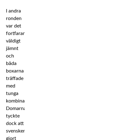
I andra
ronden
var det
fortfarande
väldigt
jämnt
och
båda
boxarna
träffade
med
tunga
kombinationer.
Domarna
tyckte
dock att
svensken
gjort