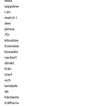
Ilkka
Leppänen
i en
match i
den
jämna
70-
kilosklassen.
Svensken
boxades
vackert
direkt
från
start
och
landade
de
hårdaste
träffarna,