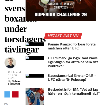
svenska
boxarna
under
torsdagens
HETAST JUST NU
Pannie Kianzad förlorar första
tävlingar
matchen efter UFC
UFC:s märkliga logik: Vad krävs
egentligen för att få behålla sitt
kontrakt?
Publicerat
10 april
Kadestams rival lämnar ONE –
2025
UFC nästa för Robocop?
By
Tobias
Lindkvist
Beskedet inför EM: ”Vet att jag
håller en hög internationell nivå”