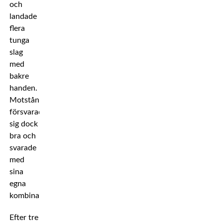
och
landade
flera
tunga
slag
med
bakre
handen.
Motståndaren
försvarade
sig dock
bra och
svarade
med
sina
egna
kombinationer.
Efter tre