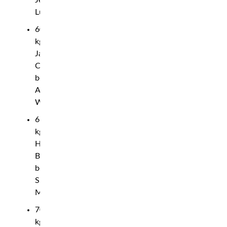
Jenny
Lundberg
60
kg:
Jacub
Cassar
besegrade
Alvin
Warukaga
65
kg:
Hampus
Broman
besegrade
Sharip
Moijtaba
70
kg: