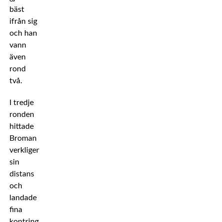
bäst
ifrån sig
och han
vann
även
rond
två.
I tredje
ronden
hittade
Broman
verkligen
sin
distans
och
landade
fina
kontringar