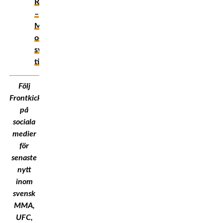
Romanowski
–
Matchkort
och
svenska
tider
Följ
Frontkick.Online
på
sociala
medier
för
senaste
nytt
inom
svensk
MMA,
UFC,