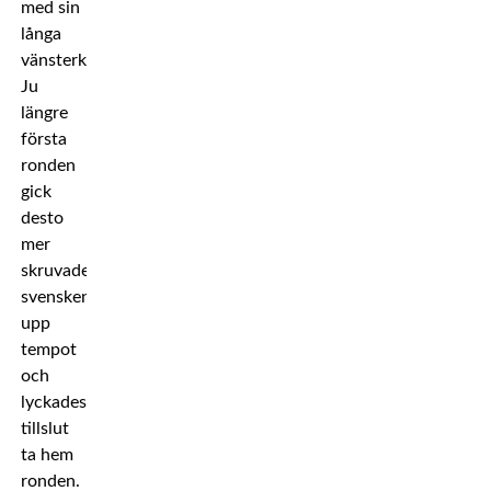
med sin
långa
vänsterkrok.
Ju
längre
första
ronden
gick
desto
mer
skruvade
svensken
upp
tempot
och
lyckades
tillslut
ta hem
ronden.