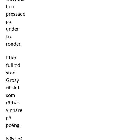
hon
pressade
på
under
tre
ronder.
Efter
full tid
stod
Grosy
tillslut
som
rättvis
vinnare
på
poäng.
Näst på