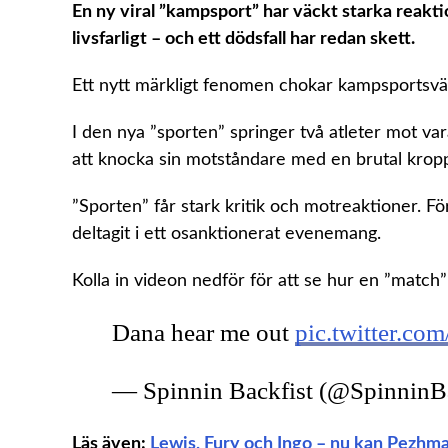
En ny viral ”kampsport” har väckt starka reakti
livsfarligt – och ett dödsfall har redan skett.
Ett nytt märkligt fenomen chokar kampsportsvä
I den nya ”sporten” springer två atleter mot var
att knocka sin motståndare med en brutal kropp
”Sporten” får stark kritik och motreaktioner. Fö
deltagit i ett osanktionerat evenemang.
Kolla in videon nedför för att se hur en ”match” g
Dana hear me out
pic.twitter.co
— Spinnin Backfist (@SpinninB
Läs även:
Lewis, Fury och Ingo – nu kan Pezhman