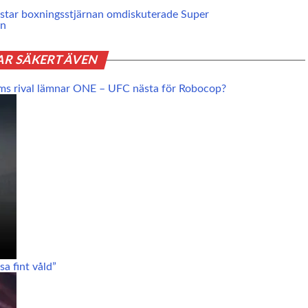
star boxningsstjärnan omdiskuterade Super
en
AR SÄKERT ÄVEN
ms rival lämnar ONE – UFC nästa för Robocop?
a fint våld”