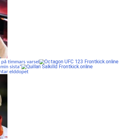
 på timmars varsel
min sista”
ntar elddopet