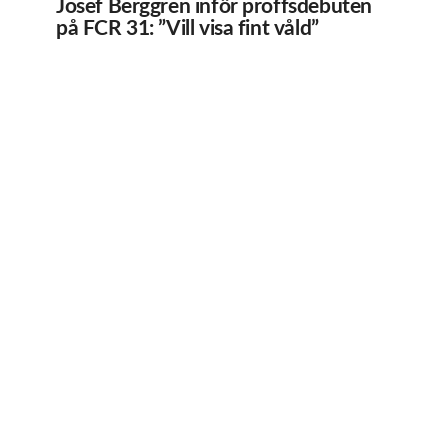
Josef Berggren inför proffsdebuten
på FCR 31: ”Vill visa fint våld”