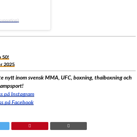
runnation)
p 50!
er 2025
aste nytt inom svensk MMA, UFC, boxning, thaiboxning och
ampsport!
oss på Instagram
oss på Facebook