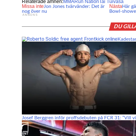
Relaterade ämnen:
MMA
Run Nation
Tai Tuivasa
Missa inte
Nästa
Jon Jones tvärvänder: Det är
Här gä
nog över nu
Bowl‑show
ANNONS
DU GILL
Kadesta
Josef Berggren inför proffsdebuten på FCR 31: ”Vill vis