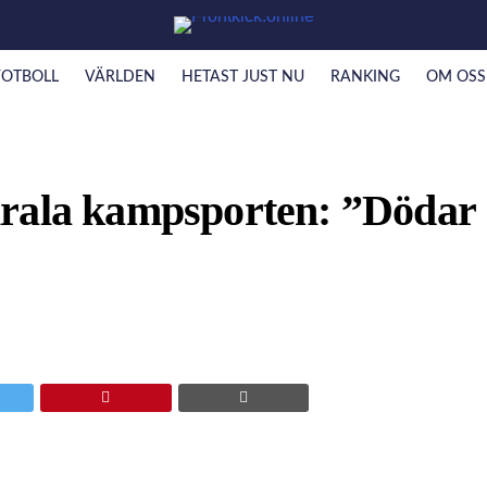
FOTBOLL
VÄRLDEN
HETAST JUST NU
RANKING
OM OSS
irala kampsporten: ”Dödar