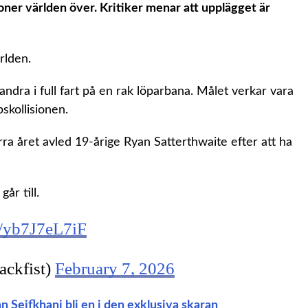
oner världen över. Kritiker menar att upplägget är
rlden.
andra i full fart på en rak löparbana. Målet verkar vara
skollisionen.
rra året avled 19-årige Ryan Satterthwaite efter att ha
år till.
m/yb7J7eL7iF
ackfist)
February 7, 2026
 Seifkhani bli en i den exklusiva skaran