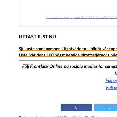
Ett inlägg delat av RUN NATION | RNC (@
HETAST JUST NU
Sjukaste smeknamnen i fightvärlden – här är vår top
Lista: Världens 100 högst betalda idrottsstjärnor und
Följ Frontkick.Online på sociala medier för sen
k
Följ 
Följ 