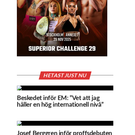
HETAST JUST NU
Beskedet inför EM: ”Vet att jag
håller en hög internationell nivå”
Josef Berggren inför proffsdebuten