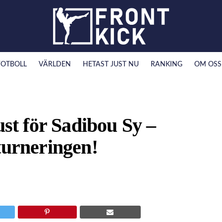
FOTBOLL
VÄRLDEN
HETAST JUST NU
RANKING
OM OSS
ust för Sadibou Sy –
turneringen!