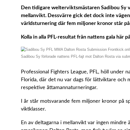
Den tidigare welterviktsmästaren Sadibou Sy va
mellanvikt.
Dessvärre gick det dock inte vägen
världsturnering där fem miljoner kronor står på 
Kolla in alla PFL-resultat från nattens gala här p
Sadibou Sy förlorade nattens PFL-fajt mot Dalton Rosta via su
Professional Fighters League, PFL, höll under na
Florida, där det nu var dags för lättviktare och 
respektive åttamannaturneringar.
I år står motsvarande fem miljoner kronor på spel
viktklasser.
En av deltagarna i mellanvikt var ingen mindre 