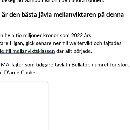
g besegrad via submission i den andra ronden.
g är den bästa jävla mellanviktaren på denna
nn hela tio miljoner kronor som 2022 års
e i ligan, gick senare ner till weltervikt och fajtades
e till mellanviktsklassen
där allt började.
A-fajter som tidigare tävlat i Bellator, numret för stort
en D’arce Choke.