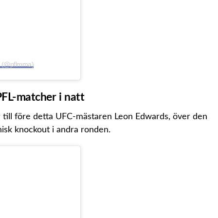
ue (@pflmma)
 PFL-matcher i natt
 till före detta UFC-mästaren Leon Edwards, över den
isk knockout i andra ronden.