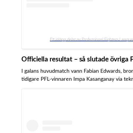
Ett inlägg delat av Professional Fighters Leag
Officiella resultat – så slutade övriga
I galans huvudmatch vann Fabian Edwards, bror
tidigare PFL-vinnaren Impa Kasanganay via tekn