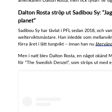
amerikanen Dalton Rosta, men fick tyvärr se si
Dalton Rosta ströp ut Sadibou Sy: ”Ja
planet”
Sadibou Sy har tävlat i PFL sedan 2018, och va
welterviktsmästare. Han inledde som mellanviktar
förra året i lätt tungvikt – innan han nu
återvänd
Men i natt blev Dalton Rosta, en något okänd MM
för ”The Swedish Denzel”, som ströps ut med 