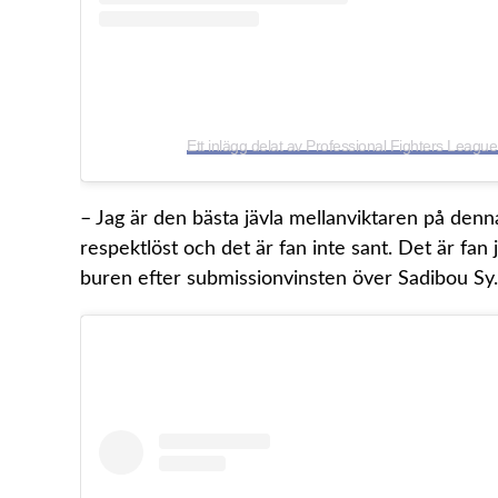
Ett inlägg delat av Professional Fighters Leag
– Jag är den bästa jävla mellanviktaren på denna
respektlöst och det är fan inte sant. Det är fan 
buren efter submissionvinsten över Sadibou Sy.