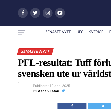
SENASTE NYTT
UFC
SVERIGE
SENASTE NYTT
PFL-resultat: Tuff förl
svensken ute ur världs
Publicerat
19 april 2025
By
Ashah Tafari