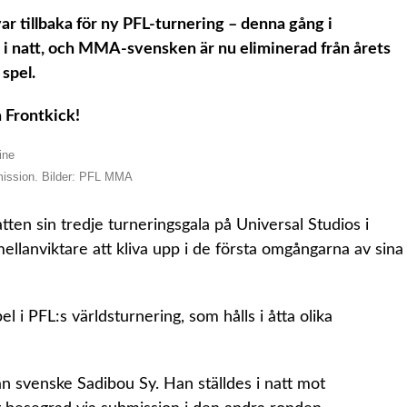
r tillbaka för ny PFL-turnering – denna gång i
 i natt, och MMA-svensken är nu eliminerad från årets
spel.
å Frontkick!
bmission. Bilder: PFL MMA
tten sin tredje turneringsgala på Universal Studios i
mellanviktare att kliva upp i de första omgångarna av sina
 i PFL:s världsturnering, som hålls i åtta olika
än svenske Sadibou Sy. Han ställdes i natt mot