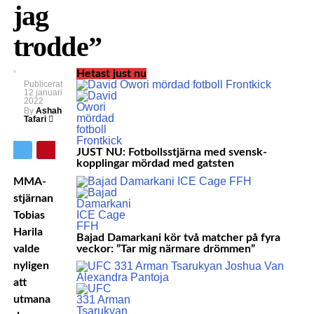
jag
trodde”
Hetast just nu
Publicerat
12 januari
2022
By
Ashah
Tafari
JUST NU: Fotbollsstjärna med svensk-
kopplingar mördad med gatsten
MMA-
stjärnan
Tobias
Harila
Bajad Damarkani kör två matcher på fyra
veckor: ”Tar mig närmare drömmen”
valde
nyligen
att
utmana