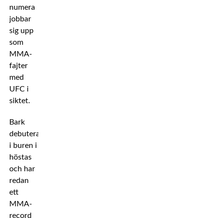
numera
jobbar
sig upp
som
MMA-
fajter
med
UFC i
siktet.
Bark
debuterade
i buren i
höstas
och har
redan
ett
MMA-
record