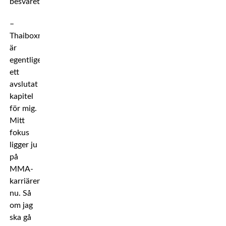
besväret.
–
Thaiboxningen
är
egentligen
ett
avslutat
kapitel
för mig.
Mitt
fokus
ligger ju
på
MMA-
karriären
nu. Så
om jag
ska gå