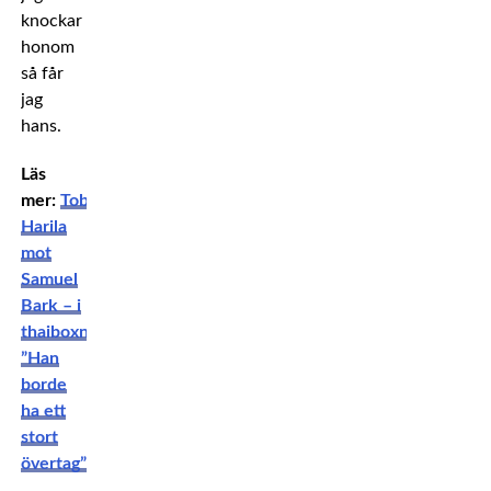
knockar
honom
så får
jag
hans.
Läs
mer:
Tobias
Harila
mot
Samuel
Bark – i
thaiboxning?
”Han
borde
ha ett
stort
övertag”