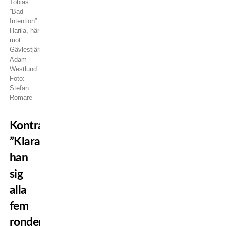
Tobias
”Bad
Intention”
Harila, här
mot
Gävlestjärnan
Adam
Westlund.
Foto:
Stefan
Romare
Kontrar:
”Klarar
han
sig
alla
fem
ronder