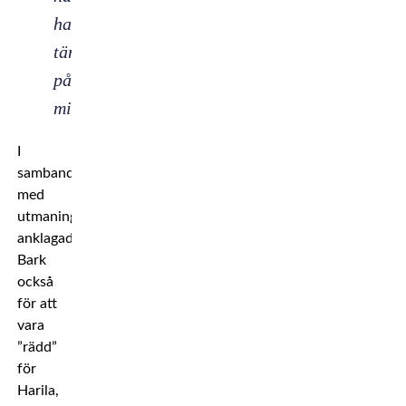
han
tänker
på
mig”
I
samband
med
utmaningen
anklagades
Bark
också
för att
vara
”rädd”
för
Harila,