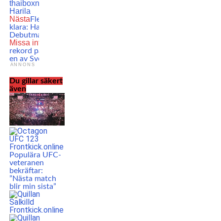
thaiboxning
Thaiboxning
Tobias
Harila
Nästa
Flera nya UFC-fajter
klara: Hatmatch! Titelmatch!
Debutmatch!
Missa inte
Khamzat Chimaevs
rekord på Instagram – bilden
en av Sveriges mest lajkade
ANNONS
Du gillar säkert
även
Populära UFC-
veteranen
bekräftar:
”Nästa match
blir min sista”