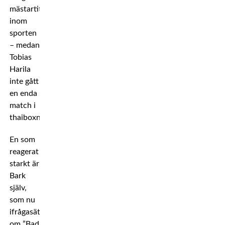
mästartitlar
inom
sporten
– medan
Tobias
Harila
inte gått
en enda
match i
thaiboxningsringen.
En som
reagerat
starkt är
Bark
själv,
som nu
ifrågasätter
om ”Bad