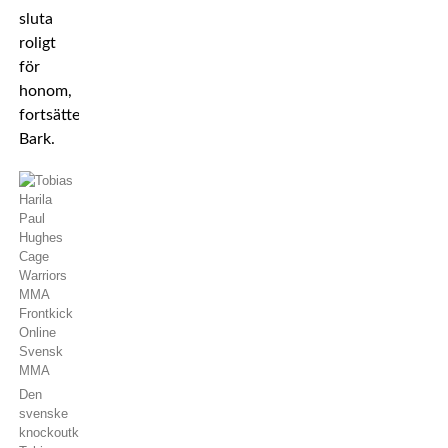
sluta
roligt
för
honom,
fortsätter
Bark.
Den
svenske
knockoutkungen