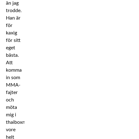
än jag
trodde.
Han är
för
kaxig
för sitt
eget
bästa.
Att
komma
in som
MMA-
fajter
och
möta
mig i
thaiboxning
vore
helt