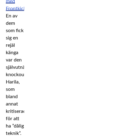
med
Frontkick
.
En av
dem
som fick
sig en
rejäl
känga
var den
självutnämnde
knockoutkungen
Harila,
som
bland
annat
kritiserades
för att
ha ”dålig
teknik”.