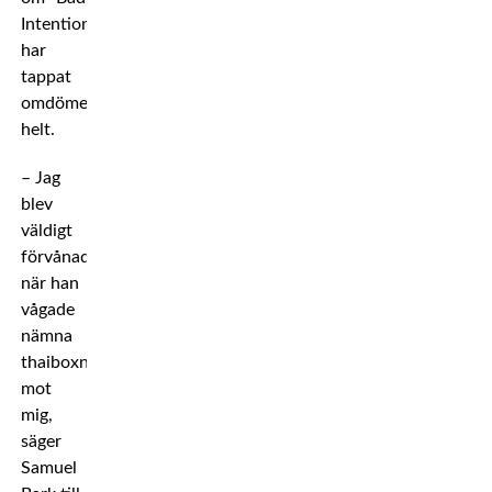
Intention”
har
tappat
omdömet
helt.
– Jag
blev
väldigt
förvånad
när han
vågade
nämna
thaiboxning
mot
mig,
säger
Samuel