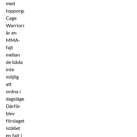
med
topporganisationen
Cage
Warriors
är en
MMA-
fajt
mellan
de båda
inte
möjlig
att
ordna i
dagsläget.
Därför
blev
förslaget
istället
en fajt i