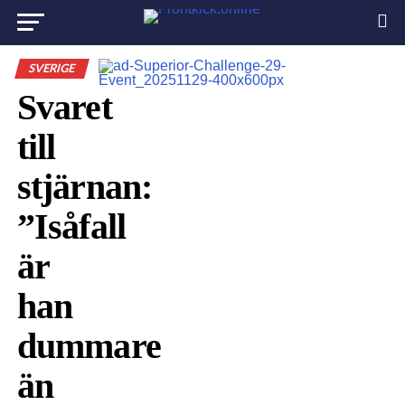
SVERIGE
Svaret
till
stjärnan:
”Isåfall
är
han
dummare
än