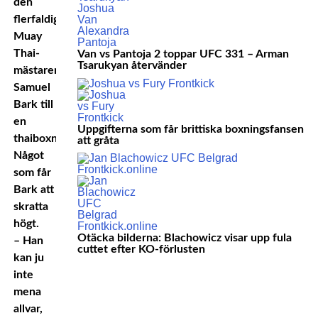
den
flerfaldige
Muay
Thai-
Van vs Pantoja 2 toppar UFC 331 – Arman
Tsarukyan återvänder
mästaren
Samuel
Bark till
en
Uppgifterna som får brittiska boxningsfansen
thaiboxningsmatch.
att gråta
Något
som får
Bark att
skratta
högt.
Otäcka bilderna: Blachowicz visar upp fula
– Han
cuttet efter KO-förlusten
kan ju
inte
mena
allvar,