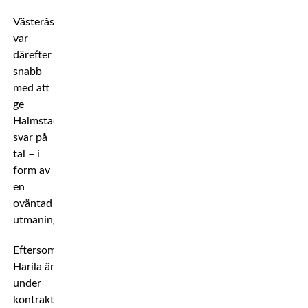
Västeråsstjärnan
var
därefter
snabb
med att
ge
Halmstadsfajtern
svar på
tal – i
form av
en
oväntad
utmaning.
Eftersom
Harila är
under
kontrakt