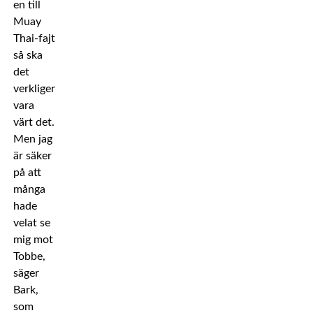
en till
Muay
Thai-fajt
så ska
det
verkligen
vara
värt det.
Men jag
är säker
på att
många
hade
velat se
mig mot
Tobbe,
säger
Bark,
som