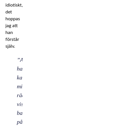
idiotiskt,
det
hoppas
jag att
han
förstår
själv.
”Att
han
kallar
mig
rädd
visar
bara
på