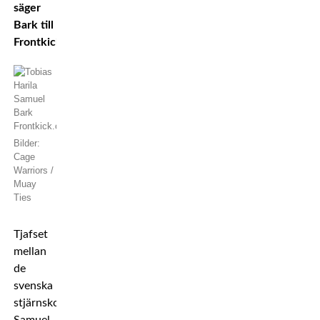
säger
Bark till
Frontkick.
Bilder:
Cage
Warriors /
Muay
Ties
Tjafset
mellan
de
svenska
stjärnskotten