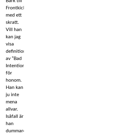
Bark till
Frontkick
med ett
skratt.
Vill han
kan jag
visa
definitionen
av ”Bad
Intention”
för
honom.
Han kan
ju inte
mena
allvar.
Isåfall är
han
dummare