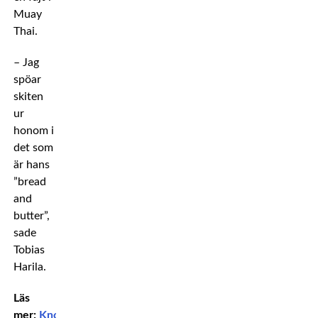
Muay
Thai.
– Jag
spöar
skiten
ur
honom i
det som
är hans
”bread
and
butter”,
sade
Tobias
Harila.
Läs
mer:
Knockoutkungen