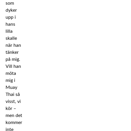
som
dyker
upp i
hans
lilla
skalle
när han
tänker
på mig.
Vill han
möta
mig i
Muay
Thai så
visst, vi
kör –
men det
kommer
inte