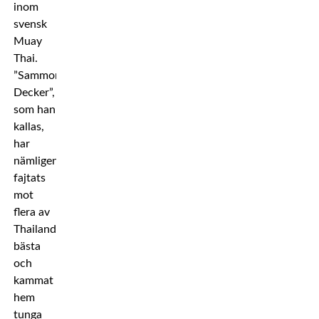
inom
svensk
Muay
Thai.
”Sammon
Decker”,
som han
kallas,
har
nämligen
fajtats
mot
flera av
Thailands
bästa
och
kammat
hem
tunga