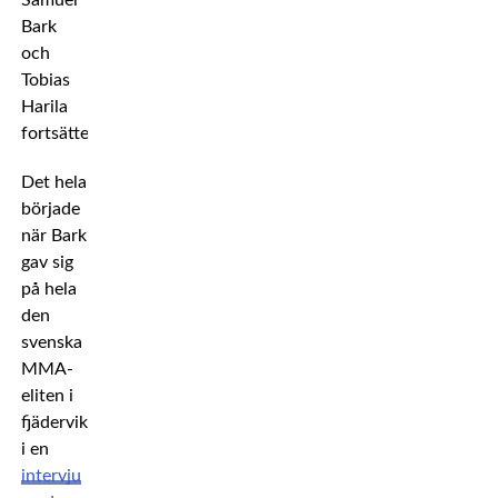
Samuel
Bark
och
Tobias
Harila
fortsätter.
Det hela
började
när Bark
gav sig
på hela
den
svenska
MMA-
eliten i
fjädervikt
i en
intervju