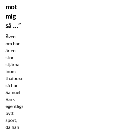
mot
mig
så …”
Även
om han
är en
stor
stjärna
inom
thaiboxningen
så har
Samuel
Bark
egentligen
bytt
sport,
då han