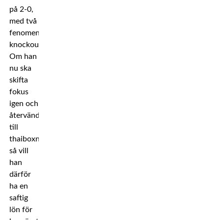
på 2-0,
med två
fenomenala
knockoutvinster.
Om han
nu ska
skifta
fokus
igen och
återvända
till
thaiboxningen
så vill
han
därför
ha en
saftig
lön för