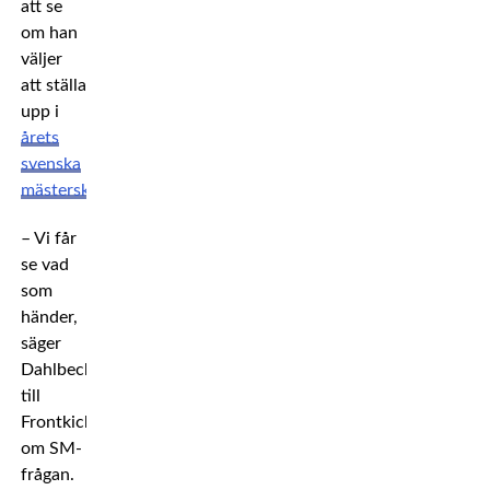
att se
om han
väljer
att ställa
upp i
årets
svenska
mästerskap
.
– Vi får
se vad
som
händer,
säger
Dahlbeck
till
Frontkick
om SM-
frågan.