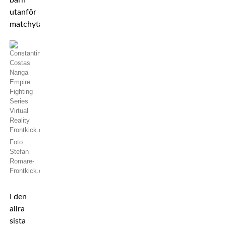
barn
utanför
matchytan.
Foto:
Stefan
Romare-
Frontkick.online
I den
allra
sista