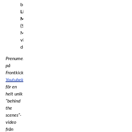
besegrade
Lisa
Mattsson
(Southside
Muaythai)
via
domslut
Prenumerera
på
Frontkicks
Youtubekanal
för en
helt unik
”behind
the
scenes”-
video
från