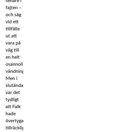
senare i
fajten –
och såg
vid ett
tillfälle
ut att
vara på
väg till
en helt
osannolik
vändning.
Men i
slutändan
var det
tydligt
att Falk
hade
övertygat
tillräckligt