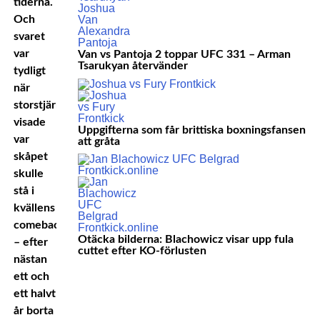
tiderna.
Och
svaret
var
Van vs Pantoja 2 toppar UFC 331 – Arman
Tsarukyan återvänder
tydligt
när
storstjärnan
visade
Uppgifterna som får brittiska boxningsfansen
var
att gråta
skåpet
skulle
stå i
kvällens
comebackmatch
Otäcka bilderna: Blachowicz visar upp fula
– efter
cuttet efter KO-förlusten
nästan
ett och
ett halvt
år borta