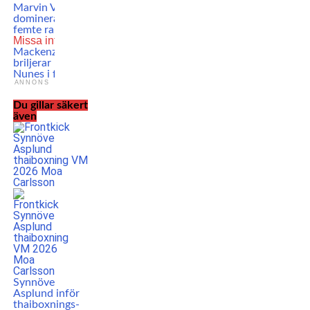
Marvin Vettori
dominerar – tar hem
femte raka segern
Missa inte
Mackenzie Dern
briljerar – avslutar
Nunes i första!
ANNONS
Du gillar säkert
även
Synnöve
Asplund inför
thaiboxnings-