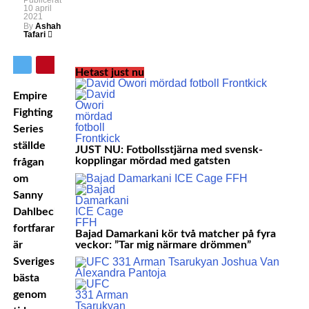
Publicerat
10 april
2021
By
Ashah
Tafari
Hetast just nu
Empire
Fighting
Series
ställde
JUST NU: Fotbollsstjärna med svensk-
kopplingar mördad med gatsten
frågan
om
Sanny
Dahlbeck
fortfarande
Bajad Damarkani kör två matcher på fyra
veckor: ”Tar mig närmare drömmen”
är
Sveriges
bästa
genom