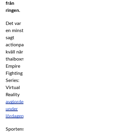
från
ringen.
Det var
en minst
sagt
actionpackad
kväll när
thaiboxningsgalan
Empire
Fighting
Series:
Virtual
Reality
avgjordes
under
lördagen
.
Sportens