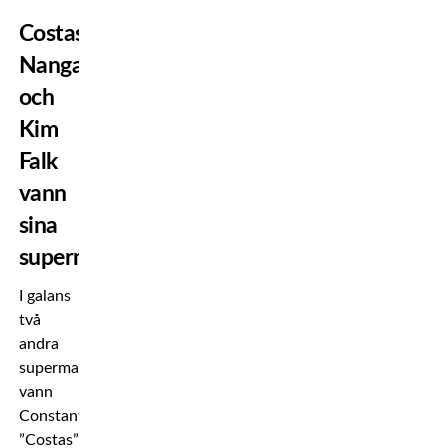
Costas
Nanga
och
Kim
Falk
vann
sina
supermatcher
I galans
två
andra
supermatcher
vann
Constantino
”Costas”