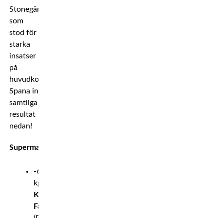
Stonegård,
som
stod för
starka
insatser
på
huvudkortet.
Spana in
samtliga
resultat
nedan!
Supermatcher:
-63,5
kg:
Kim
Falk