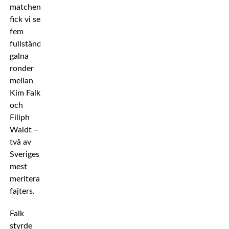
matchen
fick vi se
fem
fullständigt
galna
ronder
mellan
Kim Falk
och
Filiph
Waldt –
två av
Sveriges
mest
meriterade
fajters.
Falk
styrde