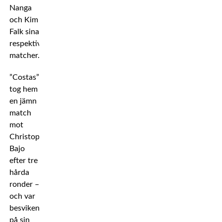
Nanga
och Kim
Falk sina
respektive
matcher.
”Costas”
tog hem
en jämn
match
mot
Christopher
Bajo
efter tre
hårda
ronder –
och var
besviken
på sin