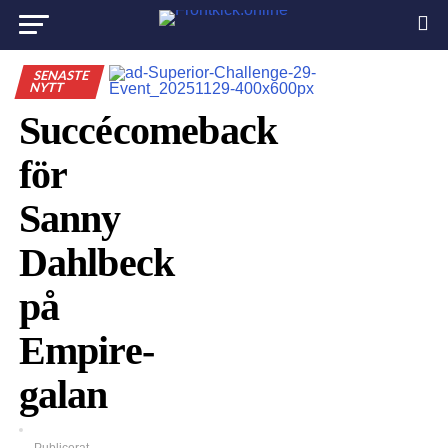
SENASTE
NYTT
Succécomeback
för
Sanny
Dahlbeck
på
Empire-
galan