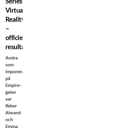
Series:
Virtual
Reality
–
officiella
resultat
Andra
som
imponerade
på
Empire-
galan
var
Reber
Alwand
och
Emma