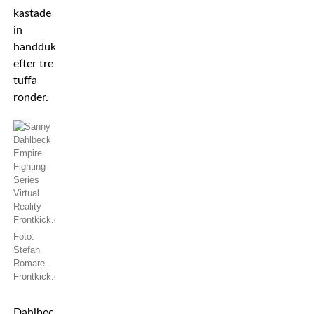
kastade
in
handduken
efter tre
tuffa
ronder.
Foto:
Stefan
Romare-
Frontkick.online
Dahlbeck