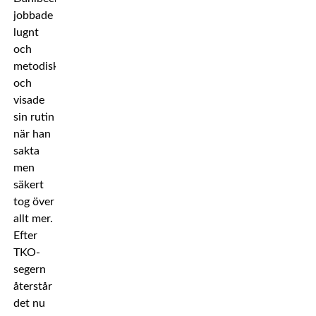
jobbade
lugnt
och
metodiskt
och
visade
sin rutin
när han
sakta
men
säkert
tog över
allt mer.
Efter
TKO-
segern
återstår
det nu