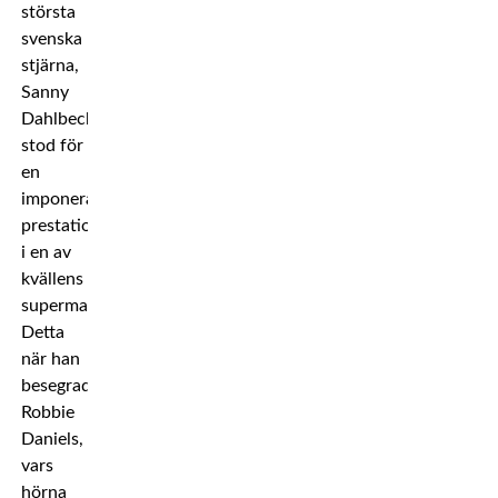
största
svenska
stjärna,
Sanny
Dahlbeck,
stod för
en
imponerande
prestation
i en av
kvällens
supermatcher.
Detta
när han
besegrade
Robbie
Daniels,
vars
hörna