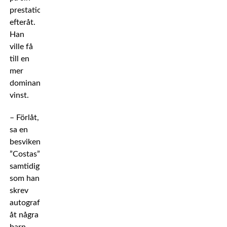
prestation
efteråt.
Han
ville få
till en
mer
dominant
vinst.
– Förlåt,
sa en
besviken
”Costas”
samtidigt
som han
skrev
autografer
åt några