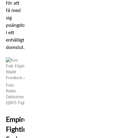
för att
få med
sig
poängdomarna
i ett
enhälligt
domslut.
Foto:
Robin
Dahlström
(@KS.Fightingphotography)
Empire
Fighting